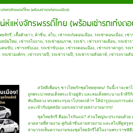
่ห์แห่งจักรพรรดิ์ไทย (พร้อมเช่ารถเก๋งดอนเมือง!)
่ห์แห่งจักรพรรดิ์ไทย (พร้อมเช่ารถเก๋งดอน
ทยจักรี
,
เสื้อตัวยาว
,
ผ้าซิ่น
,
สไบ
,
เช่ารถเก๋งดอนเมือง
,
รถเช่าดอนเมือง
,
เช่า
ยสมัยใหม่
,
เช่ารถไปงาน
,
รถเช่าคุณภาพ
,
รถเช่า
,
เช่ารถรายเดือน
,
รถเช่าร
อมคนขับ
,
เช่ารถขับเอง
,
รถเช่าขับเอง
,
เช่ารถดอนเมือง
,
เช่ารถราคาถูก
,
รถเ
,
รถเช่าองค์กร
,
เช่ารถรายปี
,
รถเช่ารายปี
,
รถเช่ารายสัปดาห์
,
เช่ารถรายสั
สวัสดีเพื่อนๆ ชาวไทยรักชุดไทยทุกคน! วันนี้เราจะพาไป
ถูกพระบาทสมเด็จพระเจ้าอยู่หัว และสมเด็จพระนางเจ้าสิร
พันปีหลวง ทรงพระกรุณาโปรดเกล้าฯ ให้นำรูปแบบการแต่ง
และเข้ากับยุคสมัย บอกเลยว่าสวยสง่างามมากๆ!
ชุดไทยจักรี คืออะไรกันแน่? ส่วนใหญ่จะประกอบด้วย เสื
ลวดลายที่สวยงาม คู่กับผ้าซิ่นลายสวยงาม และสไบที่ดูหรูห
สามารถเห็นความงามของชุดไทยจักรีได้ในงานพระราชพิธีสำ