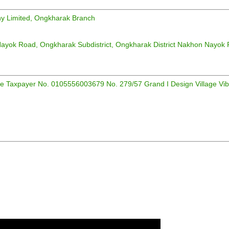
y Limited, Ongkharak Branch
ayok Road, Ongkharak Subdistrict, Ongkharak District Nakhon Nayok
ice Taxpayer No. 0105556003679 No. 279/57 Grand I Design Village V