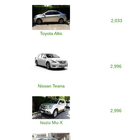
2,033
Toyota Altis
2,996
Nissan Teana
2,996
Isuzu Mu-X