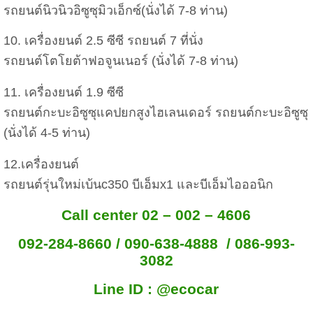
รถยนต์นิวนิวอิซูซุมิวเอ็กซ์(นั่งได้ 7-8 ท่าน)
10. เครื่องยนต์ 2.5 ซีซี รถยนต์ 7 ที่นั่ง
รถยนต์โตโยต้าฟอจูนเนอร์ (นั่งได้ 7-8 ท่าน)
11. เครื่องยนต์ 1.9 ซีซี
รถยนต์กะบะอิซูซุแคปยกสูงไฮเลนเดอร์ รถยนต์กะบะอิซูซุ
(นั่งได้ 4-5 ท่าน)
12.เครื่องยนต์
รถยนต์รุ่นใหม่เบ้นc350 บีเอ็มx1 และบีเอ็มไอออนิก
Call center 02 – 002 – 4606
092-284-8660 / 090-638-4888 / 086-993-
3082
Line ID :
@ecocar