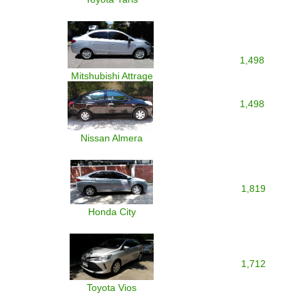
1,498
Mitshubishi Attrage
1,498
Nissan Almera
1,819
Honda City
1,712
Toyota Vios