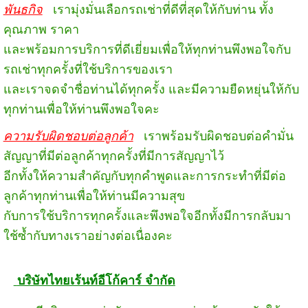
พันธกิจ
เรามุ่งมั่นเลือกรถเช่าที่ดีที่สุดให้กับท่าน ทั้ง
คุณภาพ ราคา
และพร้อมการบริการที่ดีเยี่ยมเพื่อให้ทุกท่านพึงพอใจกับ
รถเช่าทุกครั้งที่ใช้บริการของเรา
และเราจดจำชื่อท่านได้ทุกครั้ง และมีความยืดหยุ่นให้กับ
ทุกท่านเพื่อให้ท่านพึงพอใจคะ
ความรับผิดชอบต่อลูกค้า
เราพร้อมรับผิดชอบต่อคำมั่น
สัญญาที่มีต่อลูกค้าทุกครั้งที่มีการสัญญาไว้
อีกทั้งให้ความสำคัญกับทุกคำพูดและการกระทำที่มีต่อ
ลูกค้าทุกท่านเพื่อให้ท่านมีความสุข
กับการใช้บริการทุกครั้งและพึงพอใจอีกทั้งมีการกลับมา
ใช้ซ้ำกับทางเราอย่างต่อเนื่องคะ
บริษัทไทยเร้นท์อีโก้คาร์ จำกัด