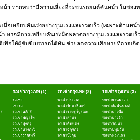
น้า หากพบว่ามีความเสี่ยงที่จะชนรถยนต์คันหน้า ในช่อง
ะเมื่อเหยียบคันเร่งอย่างรุนแรงและรวดเร็ว (เฉพาะด้านหน
้า หากมีการเหยียบคันเร่งผิดพลาดอย่างรุนแรงและรวดเร
ติเพื่อให้ผู้ขับขี่เบรกรถได้ทัน ช่วยลดความเสียหายที่อาจเก
รถเช่ากรุงเทพ (1)
รถเช่ากรุงเทพ (2)
รถเช่ากรุงเทพ (3)
รถเช่า
รถเช่าประเวศ
รถเช่ายานนาวา
เช่ารถ
รถเช่ารัตนาธิเบศ
รถเช่าสัมพันธวงศ์
าร
รถเช่าหลักสี่
รถเช่าราษฏร์บูรณะ
รถเช่าบางซื่อ
รถเช่าพญาไท
รถเช่าสาทร
รถเช่าบางรัก
รถเช่าทุ่งครุ
รถเช่าดินแดง
รถเช่าวัฒนา
รถเช่าบางกะปิ
รถเช่าจตุจักร
รถเช่าปทุมวัน
รถเช่าราชเทวี
รถเช่าบึงกุ่ม
รถเช่าพระนคร