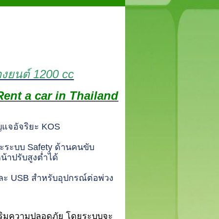
่องยนต์ 1200 cc
ent a car in Thailand
ุญแจอัจริยะ KOS
และระบบ
Safety
ด้านคนขับ
้าปรับสูงต่ำได้
ละ
USB
สำหรับอุปกรณ์ต่อพ่วง
เสริมความปลอดภัย โดยระบบจะ