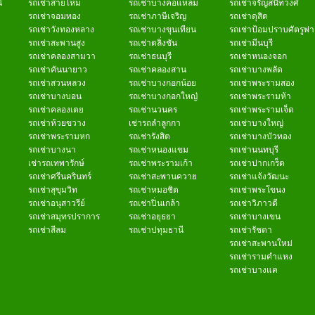
ี
รถเช่าสายไหม
รถเช่าบางคอแหลม
รถเช่าจรัญสนิทวงศ์
รถเช่าจอมทอง
รถเช่าภาษีเจริญ
รถเช่าดุสิต
รถเช่าวังทองหลาง
รถเช่าบางขุนเทียน
รถเช่าป้อมปราบศัตรูพ่
รถเช่าสะพานสูง
รถเช่าตลิ่งชัน
รถเช่ามีนบุรี
รถเช่าคลองสามวา
รถเช่าธนบุรี
รถเช่าหนองจอก
รถเช่าคันนายาว
รถเช่าคลองสาน
รถเช่าบางพลัด
รถเช่าสวนหลวง
รถเช่าบางกอกน้อย
รถเช่าพระรามสอง
รถเช่าบางบอน
รถเช่าบางกอกใหญ๋
รถเช่าพระรามห้า
รถเช่าคลองเตย
รถเช่านวนคร
รถเช่าพระรามเจ็ด
รถเช่าห้วยขวาง
เช่ารถลำลูกกา
รถเช่าบางใหญ่
รถเช่าพระรามหก
รถเช่ารังสิต
รถเช่าบางบัวทอง
รถเช่าบางนา
รถเช่าหนองแขม
รถเช่านนทบุรี
เช่ารถเทพารักษ์
รถเช่าพระรามเก้า
รถเช่าปากเกร็ด
รถเช่าศรีนครินทร์
รถเช่าสะพานควาย
รถเช่าแจ้งวัฒนะ
รถเช่าสุขุมวิท
รถเช่าหมอชิต
รถเช่าพระโขนง
รถเช่าอนุสาวรีย์
รถเช่าปิ่นเกล้า
รถเช่าวิภาวดี
รถเช่าสมุทรปราการ
รถเช่าอยุธยา
รถเช่าบางเขน
รถเช่าสีลม
รถเช่าปทุมธานี
รถเช่ารัชดา
รถเช่าสะพานใหม่
รถเช่ารามคำแหง
รถเช่าบางแค