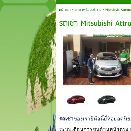
หน้าแรก
> รถเช่าพร้อมบริการ >
Mitsubishi Attrag
รถเช่า Mitsubishi Att
รถเช่า
ของเรายี่ห้อนี้ยี่ห้อยอด
ระบบเตือนการชนด้านหน้าตรง พ