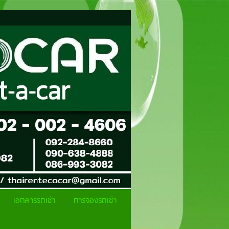
เอกสารรถเช่า
การจองรถเช่า