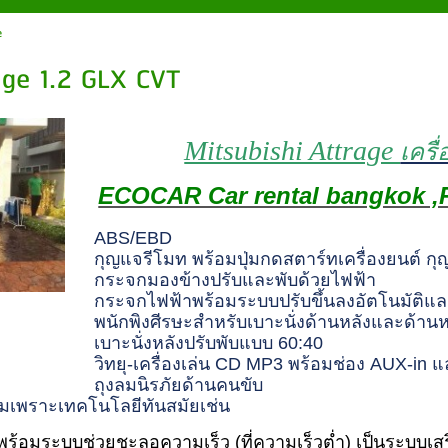
e
rage 1.2 GLX CVT
Mitsubishi Attrage
เครื
ECOCAR Car rental bangkok ,R
ABS/EBD
กุญแจรีโมท พร้อมปุ่มกดสตาร์ทเครื่องยนต์ ก
กระจกมองข้างปรับและพับด้วยไฟฟ้า
กระจกไฟฟ้าพร้อมระบบปรับขึ้นลงอัตโนมัติ
พนักพิงศีรษะสำหรับเบาะนั่งด้านหลังและด้านหน
เบาะนั่งหลังปรับพับแบบ
60:40
วิทยุ-เครื่องเล่น
CD MP3
พร้อมช่อง
AUX-in
แ
ถุงลมนิรภัยด้านคนขับ
นิยมเพราะเทคโนโลยีทันสมัยเช่น
ร้อมระบบช่วยชะลอความเร็ว (ที่ความเร็วต่ำ) เป็นระบบ