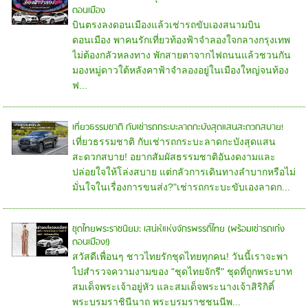
ดอนเมือง
บินตรงลงดอนเมืองแล้วเช่ารถขับเองสนามบิน
ดอนเมือง พาคนรักเที่ยวท้องฟ้าจำลองใจกลางกรุงเทพ
ไม่ต้องกลัวหลงทาง พักสายตาจากไฟถนนแล้วชวนกัน
มองหมู่ดาวใต้หลังคาฟ้าจำลองอยู่ในเมืองใหญ่จนท้อง
ฟ...
เที่ยวธรรมชาติ กับเช่ารถกระบะลาดกะบังสุดแสนสะดวกสบาย!
เที่ยวธรรมชาติ กับเช่ารถกระบะลาดกะบังสุดแสน
สะดวกสบาย! อยากสัมผัสธรรมชาติอันงดงามและ
ปล่อยใจให้โล่งสบาย แต่กลัวการเดินทางลำบากหรือไม่
มั่นใจในเรื่องการขนส่ง?"เช่ารถกระบะขับเองลาดก...
ชุดไทยพระราชนิยม: เสน่ห์แห่งจักรพรรดิ์ไทย (พร้อมเช่ารถเก๋ง
ดอนเมือง!)
สวัสดีเพื่อนๆ ชาวไทยรักชุดไทยทุกคน! วันนี้เราจะพา
ไปสำรวจความงามของ "ชุดไทยจักรี" ชุดที่ถูกพระบาท
สมเด็จพระเจ้าอยู่หัว และสมเด็จพระนางเจ้าสิริกิติ์
พระบรมราชินีนาถ พระบรมราชชนนีพ...