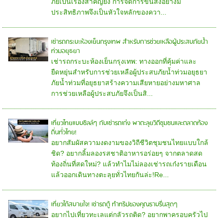
ภัยเป็นเรื่องสำคัญยิ่ง การจัดการขนส่งอย่างมี
ประสิทธิภาพจึงเป็นหัวใจหลักของควา...
เช่ารถกระบะห้องเย็นกรุงเทพ สำหรับการช่วยเหลือผู้ประสบภัยน้ำ
ท่วมอยุธยา
เช่ารถกระบะห้องเย็นกรุงเทพ: ทางออกที่คุ้มค่าและ
ยืดหยุ่นสำหรับการช่วยเหลือผู้ประสบภัยน้ำท่วมอยุธยา
ภัยน้ำท่วมที่อยุธยาสร้างความเสียหายอย่างมหาศาล
การช่วยเหลือผู้ประสบภัยจึงเป็นสิ...
เที่ยวไทยแบบชิลล์ๆ กับเช่ารถเก๋ง พาตะลุยวิถีชุมชนและตลาดท้อง
ถิ่นทั่วไทย!
อยากสัมผัสความงดงามของวิถีชีวิตชุมชนไทยแบบใกล้
ชิด? อยากลิ้มลองรสชาติอาหารอร่อยๆ จากตลาดสด
ท้องถิ่นที่สดใหม่? แล้วทำไมไม่ลองเช่ารถเก๋งรายเดือน
แล้วออกเดินทางตะลุยทั่วไทยกันล่ะ!Re...
เที่ยวได้สบายใจ! เช่ารถตู้ ทำทริปของคุณราบรื่นสุดๆ
อยากไปเที่ยวทะเลแต่กลัวรถติด? อยากพาครอบครัวไป