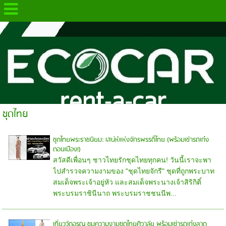
.
ชุดไทย
ชุดไทยพระราชนิยม: เสน่ห์แห่งจักรพรรดิ์ไทย (พร้อมเช่ารถเก๋ง
ดอนเมือง!)
สวัสดีเพื่อนๆ ชาวไทยรักชุดไทยทุกคน! วันนี้เราจะพา
ไปสำรวจความงามของ "ชุดไทยจักรี" ชุดที่ถูกพระบาท
สมเด็จพระเจ้าอยู่หัว และสมเด็จพระนางเจ้าสิริกิติ์
พระบรมราชินีนาถ พระบรมราชชนนีพ...
เที่ยววัดอรุณ ชมความงามชุดไทยศิวาลัย พร้อมเช่ารถเก๋งลาด