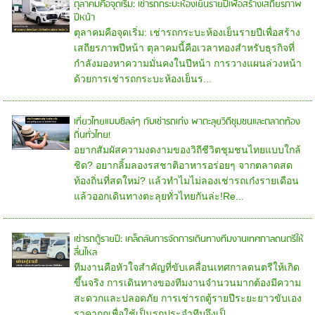
ตุลาคมคือจุดเริ่ม: เช่ารถกระบะห้องเย็นรายปีเพื่อสร้างเสถียรภาพ
ปีหน้า
ตุลาคมคือจุดเริ่ม: เช่ารถกระบะห้องเย็นรายปีเพื่อสร้าง
เสถียรภาพปีหน้า ตุลาคมนี้คือเวลาทองสำหรับธุรกิจที่
กำลังมองหาความมั่นคงในปีหน้า การวางแผนล่วงหน้า
ด้วยการเช่ารถกระบะห้องเย็นร...
เที่ยวไทยแบบชิลล์ๆ กับเช่ารถเก๋ง พาตะลุยวิถีชุมชนและตลาดท้อง
ถิ่นทั่วไทย!
อยากสัมผัสความงดงามของวิถีชีวิตชุมชนไทยแบบใกล้
ชิด? อยากลิ้มลองรสชาติอาหารอร่อยๆ จากตลาดสด
ท้องถิ่นที่สดใหม่? แล้วทำไมไม่ลองเช่ารถเก๋งรายเดือน
แล้วออกเดินทางตะลุยทั่วไทยกันล่ะ!Re...
เช่ารถตู้รายปี: เคล็ดลับการจัดการเดินทางทีมงานเทศกาลดนตรีให้
ลื่นไหล
ทีมงานคือหัวใจสำคัญที่ขับเคลื่อนเทศกาลดนตรีให้เกิด
ขึ้นจริง การเดินทางของทีมงานจำนวนมากต้องมีความ
สะดวกและปลอดภัย การเช่ารถตู้รายปีระยะยาวขับเอง
ราคาถูกเพื่อใช้เป็นรถประจำทีมจึงเป็...