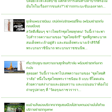
ปล่อยใจให้โล่งสบาย แต่กลัวการเดินทางลำบากหรือไม่
มั่นใจในเรื่องการขนส่ง?"เช่ารถกระบะขับเองลาดก...
ชุดไทยพระราชนิยม: เสน่ห์แห่งจักรพรรดิ์ไทย (พร้อมเช่ารถเก๋ง
ดอนเมือง!)
สวัสดีเพื่อนๆ ชาวไทยรักชุดไทยทุกคน! วันนี้เราจะพา
ไปสำรวจความงามของ "ชุดไทยจักรี" ชุดที่ถูกพระบาท
สมเด็จพระเจ้าอยู่หัว และสมเด็จพระนางเจ้าสิริกิติ์
พระบรมราชินีนาถ พระบรมราชชนนีพ...
เที่ยววัดอรุณ ชมความงามชุดไทยศิวาลัย พร้อมเช่ารถเก๋งลาด
กะบัง
สุดยอด! วันนี้เราจะพาไปเสพความงามของ "ชุดไทยศิ
วาลัย" หนึ่งในชุดไทยพระราชนิยม 8 แบบ ที่โดดเด่น
ด้วยความสง่างามและอ่อนหวาน และแน่นอนว่าต้องไป
ถ่ายรูปสวยๆ ที่ "วัดอรุณราชวรารา...
ขนย้ายสิ่งของบริจาคจากชุมชนเมืองไปชายแดนอย่างมั่นใจด้วย
บริการเช่ารถกรุงเทพ