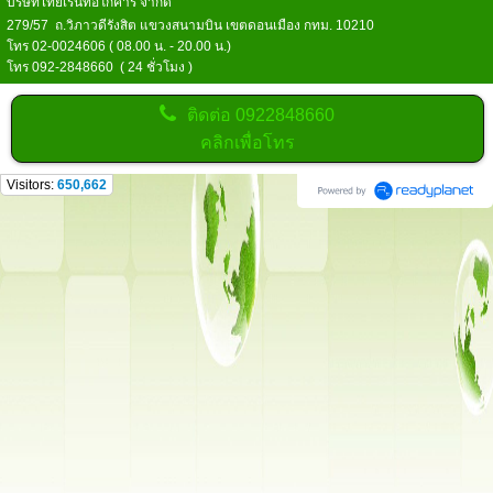
บริษัทไทยเร้นท์อีโก้คาร์ จำกัด
279/57 ถ.วิภาวดีรังสิต แขวงสนามบิน เขตดอนเมือง กทม. 10210
โทร 02-0024606 ( 08.00 น. - 20.00 น.)
โทร 092-2848660 ( 24 ชั่วโมง )
ติดต่อ
0922848660
คลิกเพื่อโทร
Visitors:
650,662