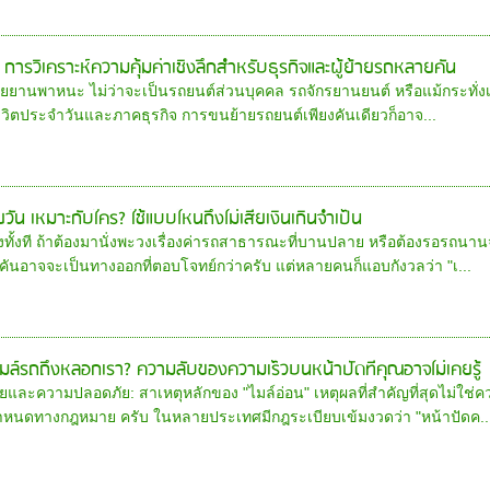
การวิเคราะห์ความคุ้มค่าเชิงลึกสำหรับธุรกิจและผู้ย้ายรถหลายคัน
ยยานพาหนะ ไม่ว่าจะเป็นรถยนต์ส่วนบุคคล รถจักรยานยนต์ หรือแม้กระทั่งเค
ีวิตประจำวันและภาคธุรกิจ การขนย้ายรถยนต์เพียงคันเดียวก็อาจ...
วัน เหมาะกับใคร? ใช้แบบไหนถึงไม่เสียเงินเกินจำเป็น
งทั้งที ถ้าต้องมานั่งพะวงเรื่องค่ารถสาธารณะที่บานปลาย หรือต้องรอรถน
คันอาจจะเป็นทางออกที่ตอบโจทย์กว่าครับ แต่หลายคนก็แอบกังวลว่า "เ...
ไมล์รถถึงหลอกเรา? ความลับของความเร็วบนหน้าปัดที่คุณอาจไม่เคยรู้
และความปลอดภัย: สาเหตุหลักของ "ไมล์อ่อน" เหตุผลที่สำคัญที่สุดไม่ใช่ค
ำหนดทางกฎหมาย ครับ ในหลายประเทศมีกฎระเบียบเข้มงวดว่า "หน้าปัดค..