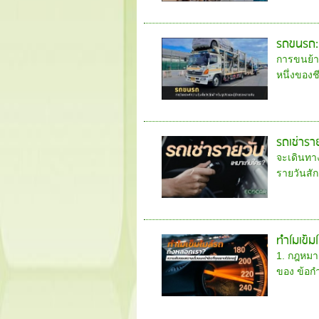
รถขนรถ: 
การขนย้า
หนึ่งของช
รถเช่าราย
จะเดินทา
รายวันสัก
ทำไมเข็ม
1. กฎหมาย
ของ ข้อก