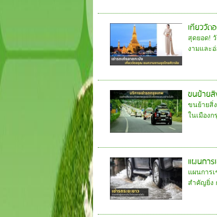
เที่ยววั
สุดยอด! 
งามและอ่
ขนย้ายสิ
ขนย้ายสิ
ในเมืองก
แผนการเช
แผนการเช่
สำคัญยิ่ง