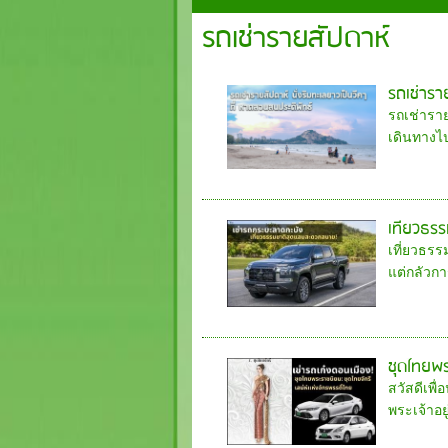
รถเช่ารายสัปดาห์
รถเช่ารา
รถเช่าราย
เดินทางไป
เที่ยวธร
เที่ยวธร
แต่กลัวก
ชุดไทยพร
สวัสดีเพื
พระเจ้าอย