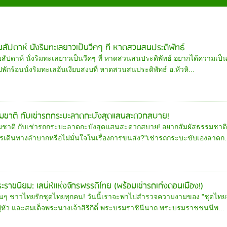
ยสัปดาห์ นั่งริมทะเลยาวเป็นวีคๆ ที่ หาดสวนสนประดิพัทธ์
สัปดาห์ นั่งริมทะเลยาวเป็นวีคๆ ที่ หาดสวนสนประดิพัทธ์ อยากได้ความเป็
พักร้อนนั่งริมทะเลอันเงียบสงบที่ หาดสวนสนประดิพัทธ์ อ.หัวหิ...
รมชาติ กับเช่ารถกระบะลาดกะบังสุดแสนสะดวกสบาย!
รมชาติ กับเช่ารถกระบะลาดกะบังสุดแสนสะดวกสบาย! อยากสัมผัสธรรมชาต
ารเดินทางลำบากหรือไม่มั่นใจในเรื่องการขนส่ง?"เช่ารถกระบะขับเองลาดก.
ะราชนิยม: เสน่ห์แห่งจักรพรรดิ์ไทย (พร้อมเช่ารถเก๋งดอนเมือง!)
่อนๆ ชาวไทยรักชุดไทยทุกคน! วันนี้เราจะพาไปสำรวจความงามของ "ชุดไทยจั
ู่หัว และสมเด็จพระนางเจ้าสิริกิติ์ พระบรมราชินีนาถ พระบรมราชชนนีพ...