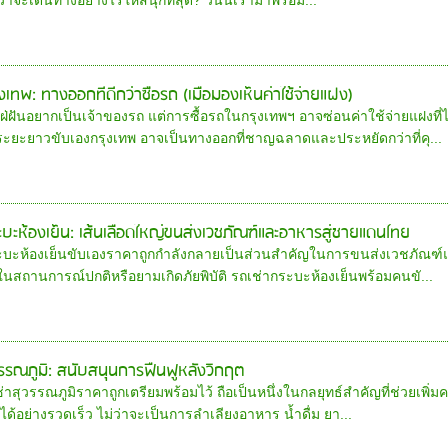
งเทพ: ทางออกที่ดีกว่าซื้อรถ (เมื่อมองเห็นค่าใช้จ่ายแฝง)
่ฝันอยากเป็นเจ้าของรถ แต่การซื้อรถในกรุงเทพฯ อาจซ่อนค่าใช้จ่ายแฝงที่
ลระยะยาวขับเองกรุงเทพ อาจเป็นทางออกที่ชาญฉลาดและประหยัดกว่าที่คุ...
ะบะห้องเย็น: เส้นเลือดใหญ่ขนส่งเวชภัณฑ์และอาหารสู่ชายแดนไทย
ะบะห้องเย็นขับเองราคาถูกกำลังกลายเป็นส่วนสำคัญในการขนส่งเวชภัณฑ
ในสถานการณ์ปกติหรือยามเกิดภัยพิบัติ รถเช่ากระบะห้องเย็นพร้อมคนขั...
วรรณภูมิ: สนับสนุนการฟื้นฟูหลังวิกฤต
่าสุวรรณภูมิราคาถูกเตรียมพร้อมไว้ ถือเป็นหนึ่งในกลยุทธ์สำคัญที่ช่วยเพิ่มค
ด้อย่างรวดเร็ว ไม่ว่าจะเป็นการลำเลียงอาหาร น้ำดื่ม ยา...