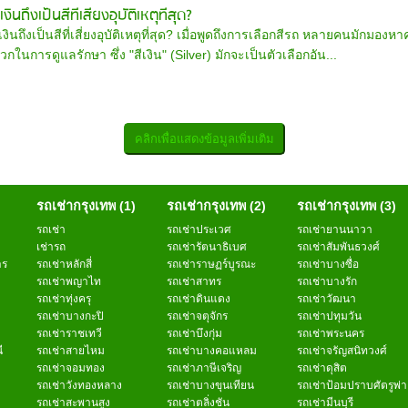
ินถึงเป็นสีที่เสี่ยงอุบัติเหตุที่สุด?
งินถึงเป็นสีที่เสี่ยงอุบัติเหตุที่สุด? เมื่อพูดถึงการเลือกสีรถ หลายคนมักม
ในการดูแลรักษา ซึ่ง "สีเงิน" (Silver) มักจะเป็นตัวเลือกอัน...
รถเช่ากรุงเทพ (1)
รถเช่ากรุงเทพ (2)
รถเช่ากรุงเทพ (3)
รถเช่า
รถเช่าประเวศ
รถเช่ายานนาวา
เช่ารถ
รถเช่ารัตนาธิเบศ
รถเช่าสัมพันธวงศ์
าร
รถเช่าหลักสี่
รถเช่าราษฏร์บูรณะ
รถเช่าบางซื่อ
รถเช่าพญาไท
รถเช่าสาทร
รถเช่าบางรัก
รถเช่าทุ่งครุ
รถเช่าดินแดง
รถเช่าวัฒนา
รถเช่าบางกะปิ
รถเช่าจตุจักร
รถเช่าปทุมวัน
รถเช่าราชเทวี
รถเช่าบึงกุ่ม
รถเช่าพระนคร
ี
รถเช่าสายไหม
รถเช่าบางคอแหลม
รถเช่าจรัญสนิทวงศ์
รถเช่าจอมทอง
รถเช่าภาษีเจริญ
รถเช่าดุสิต
รถเช่าวังทองหลาง
รถเช่าบางขุนเทียน
รถเช่าป้อมปราบศัตรูพ่
รถเช่าสะพานสูง
รถเช่าตลิ่งชัน
รถเช่ามีนบุรี