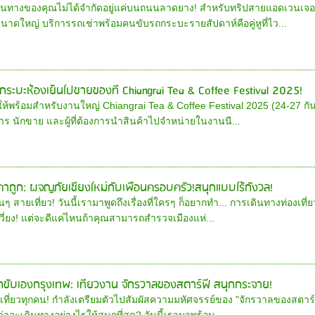
ดินทางของคุณไม่ได้จำกัดอยู่แค่บนถนนลาดยาง! สำหรับทริปสายแอดเวนเจอร์,
าดใหญ่ บริการรถเช่าพร้อมคนขับรถกระบะรายสัปดาห์คือคู่หูที่ไว...
ากระบะห้องเย็นไปขายของที่ Chiangrai Tea & Coffee Festival 2025!
ให้พร้อมสำหรับงานใหญ่ Chiangrai Tea & Coffee Festival 2025 (24-27 กันย
ร นักขาย และผู้ที่ต้องการนำสินค้าไปจำหน่ายในงานนี...
คาถูก: ผจญภัยเชียงใหม่กับเพื่อนครอบครัว!สนุกแบบไร้กังวล!
อนๆ สายเที่ยว! วันนี้เรามาพูดถึงเรื่องที่ใครๆ ก็อยากทำ... การเดินทางท่องเที
วี่ยง! แต่จะดีแค่ไหนถ้าคุณสามารถสำรวจเมืองแห่...
ถขับเองกรุงเทพ: เที่ยวงาน จักรวาลของสตาร์ฟี่ สนุกกระจาย!
เที่ยวทุกคน! กำลังเตรียมตัวไปสัมผัสความมหัศจรรย์ของ "จักรวาลของสตาร์ฟ
ู้ว่าจะเดินทางอย่างไรให้สนุกที่สุด? วันนี้เรามาพร้อม...