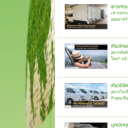
เช่ารถกร
เช่ารถกระ
อยุธยาสร้
เที่ยวไทย
อยากสัมผ
ใหม่? แล้
เที่ยวได
อยากไปเที
ถ้าคุณเลื
บุกเบิกท