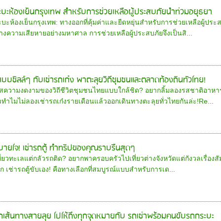
ะบะห้องเย็นกรุงเทพ สำหรับการช่วยเหลือผู้ประสบภัยน้ำท่วมอยุธยา
บะห้องเย็นกรุงเทพ: ทางออกที่คุ้มค่าและยืดหยุ่นสำหรับการช่วยเหลือผู้ประสบ
างความเสียหายอย่างมหาศาล การช่วยเหลือผู้ประสบภัยจึงเป็นสิ...
แบบชิลล์ๆ กับเช่ารถเก๋ง พาตะลุยวิถีชุมชนและตลาดท้องถิ่นทั่วไทย!
ัสความงดงามของวิถีชีวิตชุมชนไทยแบบใกล้ชิด? อยากลิ้มลองรสชาติอาหาร
วทำไมไม่ลองเช่ารถเก๋งรายเดือนแล้วออกเดินทางตะลุยทั่วไทยกันล่ะ!Re...
้สบายใจ! เช่ารถตู้ ทำทริปของคุณราบรื่นสุดๆ
่ยวทะเลแต่กลัวรถติด? อยากพาครอบครัวไปเที่ยวต่างจังหวัดแต่กังวลเรื่อง
อก เช่ารถตู้ขับเอง! คือทางเลือกที่สมบูรณ์แบบสำหรับการเด...
ุกเส้นทางสายลุย ไปให้ถึงทุกจุดหมายกับ รถเช่าพร้อมคนขับรถกระบะ