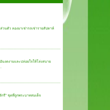
นส่วนตัว ลองมาเช่ารถเช่ารายสัปดาห์
ิอันงดงามและปล่อยใจให้โล่งสบาย
..
กรี" ชุดที่ถูกพระบาทสมเด็จ