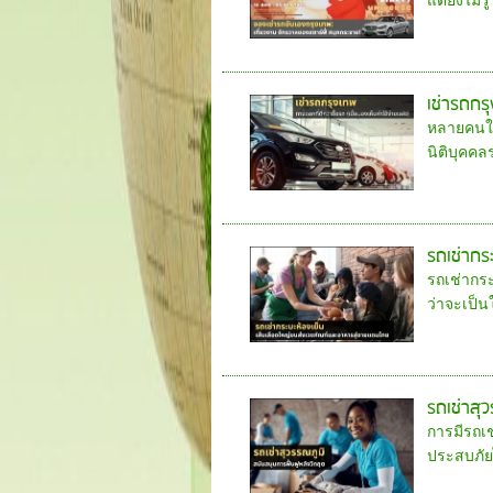
เช่ารถกรุ
หลายคนใฝ
นิติบุคค
รถเช่ากร
รถเช่ากร
ว่าจะเป็น
รถเช่าสุ
การมีรถเช
ประสบภัยไ