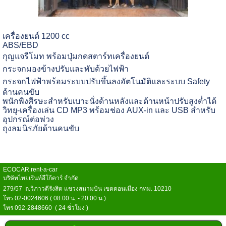
เครื่องยนต์
1200 cc
ABS/EBD
กุญแจรีโมท พร้อมปุ่มกดสตาร์ทเครื่องยนต์
กระจกมองข้างปรับและพับด้วยไฟฟ้า
กระจกไฟฟ้าพร้อมระบบปรับขึ้นลงอัตโนมัติและระบบ
Safety
ด้านคนขับ
พนักพิงศีรษะสำหรับเบาะนั่งด้านหลังและด้านหน้าปรับสูงต่ำได้
วิทยุ-เครื่องเล่น
CD MP3
พร้อมช่อง
AUX-in
และ
USB
สำหรับ
อุปกรณ์ต่อพ่วง
ถุงลมนิรภัยด้านคนขับ
ECOCAR rent-a-car
บริษัทไทยเร้นท์อีโก้คาร์ จำกัด
279/57 ถ.วิภาวดีรังสิต แขวงสนามบิน เขตดอนเมือง กทม. 10210
โทร 02-0024606 ( 08.00 น. - 20.00 น.)
โทร 092-2848660 ( 24 ชั่วโมง )