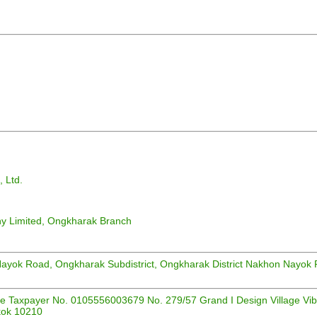
 Ltd.
y Limited, Ongkharak Branch
ayok Road, Ongkharak Subdistrict, Ongkharak District Nakhon Nayok
ice Taxpayer No. 0105556003679 No. 279/57 Grand I Design Village V
gkok 10210