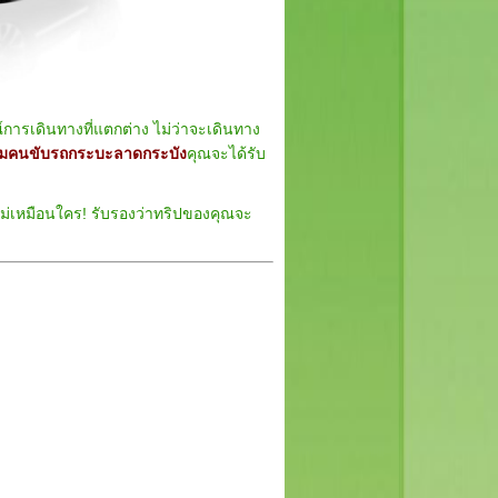
รเดินทางที่แตกต่าง ไม่ว่าจะเดินทาง
้อมคนขับรถกระบะลาดกระบัง
คุณจะได้รับ
ไม่เหมือนใคร! รับรองว่าทริปของคุณจะ