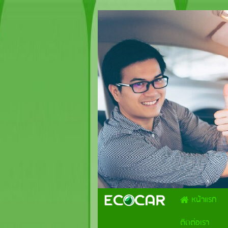
.
หน้าแรก
ติดต่อเรา