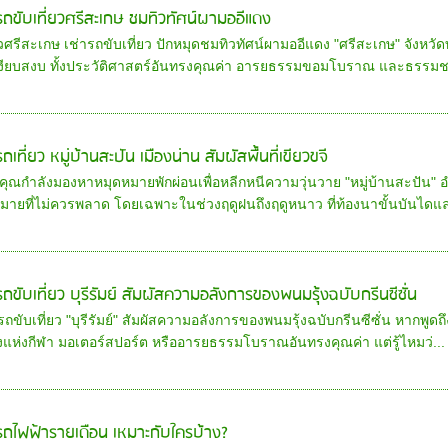
ารถขับเที่ยวศรีสะเกษ ชมทิวทัศน์ผามออีแดง
ยวศรีสะเกษ เช่ารถขับเที่ยว ปักหมุดชมทิวทัศน์ผามออีแดง "ศรีสะเกษ" จังหวัด
เงียบสงบ ทั้งประวัติศาสตร์อันทรงคุณค่า อารยธรรมขอมโบราณ และธรรมชา
รถเที่ยว หมู่บ้านสะปัน เมืองน่าน สัมผัสพื้นที่เขียวขจี
ุณกำลังมองหาหมุดหมายพักผ่อนเพื่อหลีกหนีความวุ่นวาย "หมู่บ้านสะปัน" อำ
หมายที่ไม่ควรพลาด โดยเฉพาะในช่วงฤดูฝนถึงฤดูหนาว ที่ท้องนาขั้นบันไดแล
ารถขับเที่ยว บุรีรัมย์ สัมผัสความอลังการของพนมรุ้งฉบับกรีนซีซั่น
รถขับเที่ยว "บุรีรัมย์" สัมผัสความอลังการของพนมรุ้งฉบับกรีนซีซั่น หากพูดถ
งแห่งกีฬา มอเตอร์สปอร์ต หรืออารยธรรมโบราณอันทรงคุณค่า แต่รู้ไหมว่...
ารถไฟฟ้ารายเดือน เหมาะกับใครบ้าง?