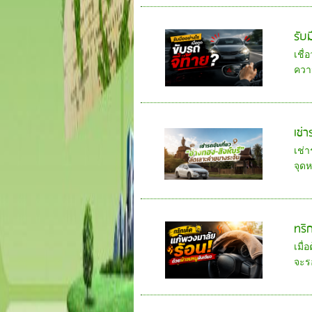
รับม
เชื่
ควา
เช่า
เช่า
จุด
ทริ
เมื่
จะร