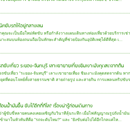
นิคขับรถให้อยู่กลางเลน
่าคุณจะเป็นมือใหม่หัดขับ หรือกำลังวางแผนเดินทางท่องเที่ยวด้วยบริการเช
หมาะสมบนท้องถนนถือเป็นทักษะสำคัญที่ช่วยป้องกันอุบัติเหตุได้ดีที่สุด เ...
ารถขับเที่ยว ระยอง-จันทบุรี เลาะเขายายเที่ยงชิมเงาะมังคุดสดจากต้น
รถขับเที่ยว "ระยอง-จันทบุรี" เลาะเขายายเที่ยง ชิมเงาะมังคุดสดจากต้น 
หยุดที่ตอบโจทย์ทั้งสายธรรมชาติ สายถ่ายรูป และสายกิน การแพลนทริปขับรถ
ือนน้ำมันขึ้น ขับได้อีกกี่กิโล? เรื่องน่ารู้ก่อนเดินทาง
อว่าผู้ขับขี่หลายคนคงเคยเผชิญกับวินาทีลุ้นระทึก เมื่อไฟสัญญาณรูปถังน้ำมั
เข้ามาในหัวทันทีคือ "รถจะดับไหม?" และ "ยังขับต่อไปได้อีกไกลแค่ไห...