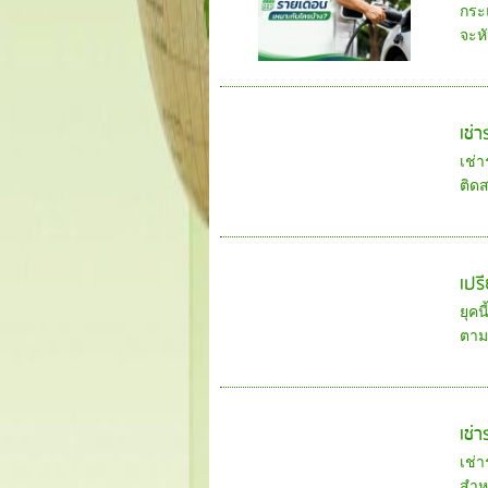
กระ
จะหั
เช่
เช่า
ติดส
เปร
ยุคน
ตาม
เช่า
เช่า
สำหร