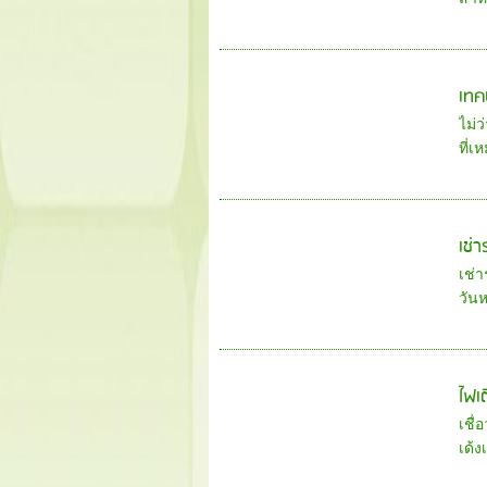
เทค
ไม่ว
ที่เ
เช่
เช่า
วัน
ไฟเต
เชื่
เด้ง