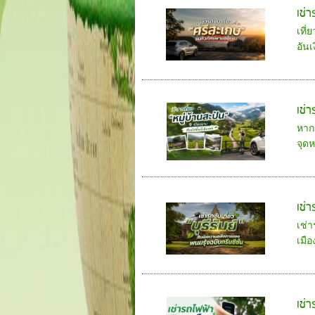
เช่
เที่
อัน
เช่า
หากค
จุด
เช่
เช่า
เมือ
เช่