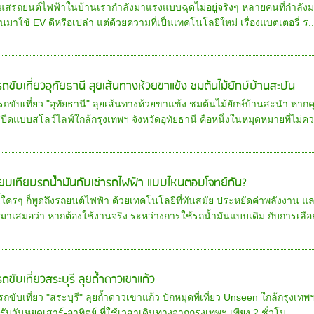
แสรถยนต์ไฟฟ้าในบ้านเรากำลังมาแรงแบบฉุดไม่อยู่จริงๆ หลายคนที่กำลังมอง
นมาใช้ EV ดีหรือเปล่า แต่ด้วยความที่เป็นเทคโนโลยีใหม่ เรื่องแบตเตอรี่ ร..
ารถขับเที่ยวอุทัยธานี ลุยเส้นทางห้วยขาแข้ง ชมต้นไม้ยักษ์บ้านสะปัน
รถขับเที่ยว "อุทัยธานี" ลุยเส้นทางห้วยขาแข้ง ชมต้นไม้ยักษ์บ้านสะนำ หา
ปีดแบบสโลว์ไลฟ์ใกล้กรุงเทพฯ จังหวัดอุทัยธานี คือหนึ่งในหมุดหมายที่ไม่คว.
ียบเทียบรถน้ำมันกับเช่ารถไฟฟ้า แบบไหนตอบโจทย์กัน?
ี้ใครๆ ก็พูดถึงรถยนต์ไฟฟ้า ด้วยเทคโนโลยีที่ทันสมัย ประหยัดค่าพลังงาน แล
มาเสมอว่า หากต้องใช้งานจริง ระหว่างการใช้รถน้ำมันแบบเดิม กับการเลือก
รถขับเที่ยวสระบุรี ลุยถ้ำดาวเขาแก้ว
รถขับเที่ยว "สระบุรี" ลุยถ้ำดาวเขาแก้ว ปักหมุดที่เที่ยว Unseen ใกล้กรุงเ
ับวันหยุดเสาร์-อาทิตย์ ที่ใช้เวลาเดินทางจากกรุงเทพฯ เพียง 2 ชั่วโม...