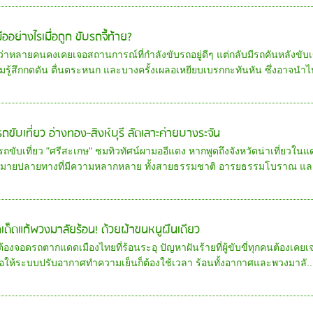
ืออย่างไรเมื่อถูก ขับรถจี้ท้าย?
อว่าหลายคนคงเคยเจอสถานการณ์ที่กำลังขับรถอยู่ดีๆ แต่กลับมีรถคันหลังขับเข
มรู้สึกกดดัน ตื่นตระหนก และบางครั้งเผลอเหยียบเบรกกะทันหัน ซึ่งอาจนำไป
รถขับเที่ยว อ่างทอง-สิงห์บุรี ลัดเลาะค่ายบางระจัน
รถขับเที่ยว "ศรีสะเกษ" ชมทิวทัศน์ผามออีแดง หากพูดถึงจังหวัดน่าเที่ยวในแด
หมายปลายทางที่มีความหลากหลาย ทั้งสายธรรมชาติ อารยธรรมโบราณ และว
กเด็ดแก้พวงมาลัยร้อน! ด้วยผ้าขนหนูผืนเดียว
อต้องจอดรถตากแดดเมืองไทยที่ร้อนระอุ ปัญหาฝันร้ายที่ผู้ขับขี่ทุกคนต้องเคยเ
อให้ระบบปรับอากาศทำความเย็นก็ต้องใช้เวลา ร้อนทั้งอากาศและพวงมาลั..