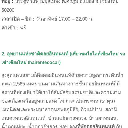
ที่อยู่ :
ป
ระตูท่าแพ ถ.มูลเมือง ต.ศรีภูมิ อ.เมือง จ.เชียงใหม่
50200
เวลาเปิด – ปิด :
วันอาทิตย์ 17.00
–
22.00 น.
ค่าเข้า :
ฟรี
2. อุทยานแห่งชาติ
ดอยอินทนนท์
(เที่ยวชมไฮไลท์เชียงใหม่
รถ
เช่าเชียงใหม่
thairentecocar)
สูงสุดแดนสยามก็คือดอยอินทนนท์ด้วยความสูงจากระดับน้ำ
ทะเล 2,565 เมตร บนตามเส้นทางการขึ้นดอยอินทนนท์ก็มี
สถานที่ท่องเที่ยวให้เราได้สัมผัสกับธรรมชาติและความงาม
ของเมืองเหนืออยู่หลายแห่ง ไม่ว่าจะเป็นพระมหาธาตุนภ
เมทนีดลและพระมหาธาตุนภพลภูมิสิริ, กิ่วแม่ปาน, สถานี
เกษตรหลวงอินทนนท์, บ้านแม่กลางหลวง, บ้านผาหมอน,
น้ำตกแม่ยะ, น้ำตกวชิรธาร ฯลฯ จอง
ที่พักดอยอินทนนท์
กับ