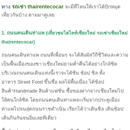
ทาง
รถ
เช่า
thairentecocar
จะมีที่ไหนให้เราได้ปักหมุด
เที่ยวกันบ้าง ตามมาดูเลย
1. ถนนคนเดินท่าแพ
(เที่ยวชมไฮไลท์เชียงใหม่
รถเช่าเชียงใหม่
thairentecocar)
ถนนคนเดินท่าแพ ถนนที่เพื่อนๆ จะได้สัมผัสวิถีชีวิตและความ
เป็นพื้นเมืองของชาวเชียงใหม่ยามค่ำคืนได้อย่างใกล้ชิด
บริเวณถนนคนเดินแห่งนี้เราจะได้ชิม ช้อป ชิล ทั้ง
อาหาร
Street Food ขึ้นชื่อ ผลไม้พื้นเมือง ได้
ช้อป
สินค้า
Handmade สินค้าแฟชั่น ซื้อของฝากจากเชียงใหม่ไป
ให้คนใกล้ชิด โดยถนนคนเดินท่าแพจะเริ่มจาก
ประตูเมือง
ท่าแพไปจนสุดถนนราชดำเนิน
เรียกได้ว่าเดินชิล เดินช้อป
เดินกินกันจนอิ่มเลยทีเดียว