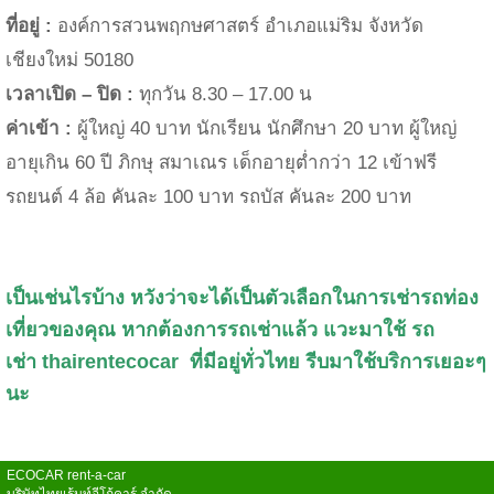
ที่อยู่ :
องค์การสวนพฤกษศาสตร์ อำเภอแม่ริม จังหวัด
เชียงใหม่
50180
เวลาเปิด – ปิด :
ทุกวัน
8.30 – 17.00
น
ค่าเข้า :
ผู้ใหญ่
40
บาท นักเรียน นักศึกษา
20
บาท ผู้ใหญ่
อายุเกิน
60
ปี ภิกษุ สมาเณร เด็กอายุต่ำกว่า
12
เข้าฟรี
รถยนต์
4
ล้อ คันละ
100
บาท รถบัส คันละ
200
บาท
เป็นเช่นไรบ้าง หวังว่าจะได้เป็นตัวเลือกในการเช่ารถท่อง
เที่ยวของคุณ หากต้องการ
รถเช่า
แล้ว แวะมาใช้
รถ
เช่า
thairentecocar
ที่มีอยู่ทั่วไทย
รีบมาใช้บริการเยอะๆ
นะ
ECOCAR rent-a-car
บริษัทไทยเร้นท์อีโก้คาร์ จำกัด