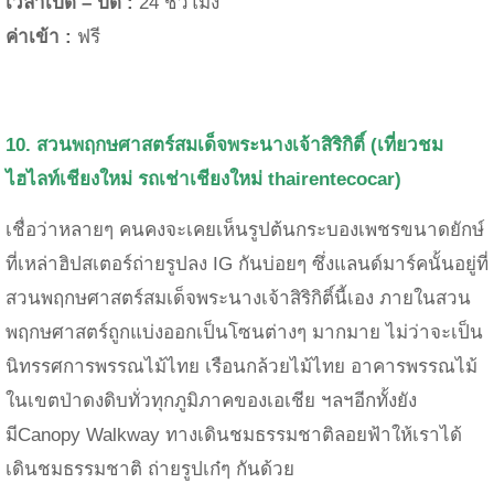
เวลาเปิด – ปิด :
24 ชั่วโมง
ค่าเข้า :
ฟรี
10. สวนพฤกษศาสตร์สมเด็จพระนางเจ้าสิริกิติ์
(เที่ยวชม
ไฮไลท์เชียงใหม่
รถเช่าเชียงใหม่
thairentecocar)
เชื่อว่าหลายๆ คนคงจะเคยเห็นรูปต้นกระบองเพชรขนาดยักษ์
ที่เหล่าฮิปสเตอร์ถ่ายรูปลง IG กันบ่อยๆ ซึ่งแลนด์มาร์คนั้นอยู่ที่
สวนพฤกษศาสตร์สมเด็จพระนางเจ้าสิริกิติ์นี้เอง
ภายในสวน
พฤกษศาสตร์ถูกแบ่งออกเป็นโซนต่างๆ มากมาย ไม่ว่าจะเป็น
นิทรรศการพรรณไม้ไทย เรือนกล้วยไม้ไทย อาคารพรรณไม้
ในเขตป่าดงดิบทั่วทุกภูมิภาคของเอเชีย ฯลฯ
อีกทั้งยัง
มีCanopy Walkway
ทางเดินชมธรรมชาติลอยฟ้าให้เราได้
เดินชมธรรมชาติ ถ่ายรูปเก๋ๆ กันด้วย