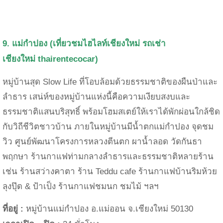
9. แม่กำปอง
(เที่ยวชมไฮไลท์เชียงใหม่
รถเช่า
เชียงใหม่
thairentecocar)
หมู่บ้านสุด Slow Life ที่โอบล้อมด้วยธรรมชาติของผืนป่าและ
ลำธาร เสน่ห์ของหมู่บ้านแห่งนี้คือความเงียบสงบและ
ธรรมชาติแสนบริสุทธิ์ พร้อมโฮมสเตย์ให้เราได้พักผ่อนใกล้ชิด
กับวิถีชีวิตชาวบ้าน ภายในหมู่บ้านมีน้ำตกแม่กำปอง จุดชม
วิว ศูนย์พัฒนาโครงการหลวงตีนตก ผาน้ำลอด วัดกันธา
พฤกษา ร้านกาแฟท่ามกลางลำธารและธรรมชาติหลายร้าน
เช่น ร้านสว่างคาตา ร้าน Teddu cafe ร้านกาแฟบ้านริมห้วย
ลุงปุ๊ด & ป้าเป็ง ร้านกาแฟชมนก ชมไม้ ฯลฯ
ที่อยู่ :
หมู่บ้านแม่กำปอง อ.แม่ออน จ.เชียงใหม่ 50130