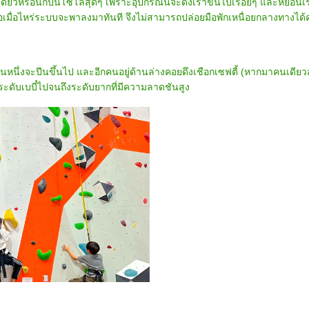
ดี่ยวหรือนักปีนโซโล่สุดๆ เพราะอุปกรณ์นี้จะดึงเราขึ้นไปเรื่อยๆ และหย่อนเ
ือเมื่อไหร่ระบบจะพาลงมาทันที จึงไม่สามารถปล่อยมือพักเหนื่อยกลางทางได้
หนึ่งจะปีนขึ้นไป และอีกคนอยู่ด้านล่างคอยดึงเชือกเซฟตี้ (หากมาคนเดีย
ต่ระดับเบบี๋ไปจนถึงระดับยากที่มีความลาดชันสูง