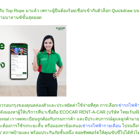
ระดับ Top Rope มาแล้ว เพราะผู้ปีนต้องร้อยเชือกเข้ากับตัวล็อก Quickdraw
วามบาลานซ์ขั้นสุดยอด
ี่ยวรอบกรุงของคุณคล่องตัวและประหยัดค่าใช้จ่ายที่สุด การเลือก
เช่ารถไฟฟ้
ลังมองหาผู้ให้บริการที่น่าเชื่อถือ ECOCAR RENT-A-CAR (บริษัท ไทยเร้นท์อ
 Rental เราจดทะเบียนถูกต้องกับกรมการค้า และมีประสบการณ์ดูแลลูกค้ามายา
ณจะต้องการใช้รถระยะสั้น หรือมองหาข้อเสนอ
เช่ารถไฟฟ้ารายเดือน
ไปจนถึง
V สภาพป้ายแดง พร้อมประกันภัยชั้นหนึ่ง คอยซัพพอร์ตให้คุณขับขี่ไปได้ทั่ว