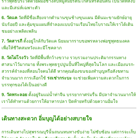
ราวพุทธประวัติด้วยฝีมือช่างสิบหมู่สมัยรัตนโกสินทร์ตอนต้น เป็นวัดที่สงบ
และมีเสน่ห์เฉพาะตัว
6. วัดแค
วัดที่มีชื่อเสียงจากตำนานขุนช้างขุนแผน มีต้นมะขามยักษ์อายุ
นับร้อยปี และคุ้มขุนแผนที่จำลองแบบบ้านเรือนไทยโบราณให้เราได้เดิน
ชมอย่างเพลิดเพลิน
7. วัดสารภี
ตั้งอยู่ใกล้กับวัดแค นิยมมากราบขอพรหลวงพ่อชูพุทธมงคล
เพื่อให้ชีวิตสมหวังและมีโชคลาภ
8. วัดไผ่โรงวัว
วัดที่มีพื้นที่กว้างขวาง รวบรวมงานประติมากรรมทาง
ศาสนาไว้มากมาย ทั้งพระพุทธรูปปูนปั้นที่ใหญ่ที่สุดในโลก และเมืองนรก-
สวรรค์จำลองที่สอนใจคนได้ดี หากคุณต้องขนของทำบุญหรือสังฆทาน
จำนวนมาก การเลือกใช้
รถเช่ากระบะ
จะช่วยเพิ่มความสะดวกในการ
บรรทุกของได้เป็นอย่างดี
9. วัดพระลอย
ตั้งอยู่ริมแม่น้ำท่าจีน บรรยากาศร่มรื่น มีปลาจำนวนมากให้
เราได้ทำทานด้วยการให้อาหารปลา ปิดท้ายทริปด้วยความอิ่มใจ
เดินทางสะดวก อิ่มบุญได้อย่างสบายใจ
การเดินทางไปสุพรรณบุรีนั้นถนนหนทางขับง่าย ไม่ซับซ้อน แต่การจะเก็บ