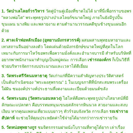
1. วัดป่าเลไลยก์วรวิหาร
วัดคู่บ้านคู่เมืองที่ขาดไม่ได้ มาที่นี่เพื่อกราบขอพร
"หลวงพ่อโต" พระพุทธรูปปางป่าเลไลยก์ขนาดใหญ่ ภายในยังมีรูปปั้น
ขุนแผน นางพิม และพลายงาม ตามตำนานวรรณคดีขุนช้างขุนแผนอีก
ด้วย
2. ศาลเจ้าพ่อหลักเมือง (อุทยานมังกรสวรรค์)
ผสมผสานพุทธมหายานและ
เทวสถานจีนอย่างลงตัว โดดเด่นด้วยมังกรยักษ์ขนาดใหญ่ที่สุดในโลก
เหมาะกับการมาไหว้ขอพรเพื่อความมั่งคั่งและอำนาจบารมี สำหรับบริษัทที่
อยากพาพนักงานมาทำบุญเป็นหมู่คณะ การเลือก
เช่ารถองค์กร
ก็เป็นวิธีที่
ช่วยบริหารจัดการงบประมาณและเวลาได้ดีเยี่ยม
3. วัดพระศรีรัตนมหาธาตุ
วัดเก่าแก่ที่มีความสำคัญทางประวัติศาสตร์
เป็นต้นกำเนิดของ "พระผงสุพรรณ" 1 ในเบญจภาคีที่นักสะสมพระเครื่อง
ใฝ่ฝัน ชมองค์ปรางค์ประธานที่งดงามและเปี่ยมด้วยมนต์ขลัง
4. วัดพระนอน (วัดพระนอนหลวง)
ไฮไลท์คือพระพุทธรูปปางไสยาสน์ที่มี
ลักษณะแปลกตา คือบรรทมหนุนเขนยสลักจากหินนวล สวยงามและสงบ
เงียบ หากคุณแพลนเที่ยวแบบยาวๆ ทัวร์รอบจังหวัด การเลือก
รถเช่าราย
สัปดาห์
จะช่วยให้คุณประหยัดค่าใช้จ่ายได้มากกว่าการเช่ารายวัน
5. วัดหน่อพุทธางกูร
ชมจิตรกรรมฝาผนังโบราณที่หาดูได้ยาก เล่าเรื่อง