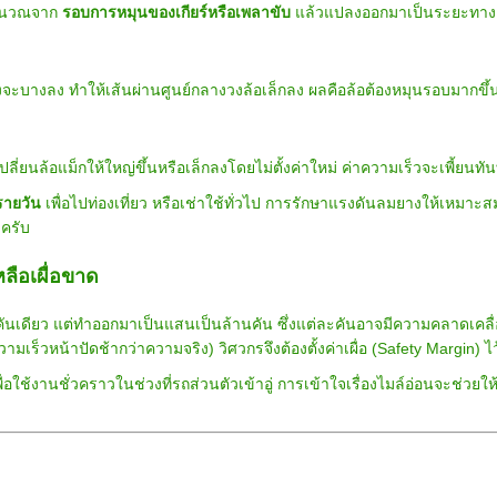
คำนวณจาก
รอบการหมุนของเกียร์หรือเพลาขับ
แล้วแปลงออกมาเป็นระยะทางต
ะบางลง ทำให้เส้นผ่านศูนย์กลางวงล้อเล็กลง ผลคือล้อต้องหมุนรอบมากขึ้นเพ
่ยนล้อแม็กให้ใหญ่ขึ้นหรือเล็กลงโดยไม่ตั้งค่าใหม่ ค่าความเร็วจะเพี้ยนทัน
รายวัน
เพื่อไปท่องเที่ยว หรือเช่าใช้ทั่วไป การรักษาแรงดันลมยางให้เหม
ดครับ
หลือเผื่อขาด
นเดียว แต่ทำออกมาเป็นแสนเป็นล้านคัน ซึ่งแต่ละคันอาจมีความคลาดเคลื่อ
ความเร็วหน้าปัดช้ากว่าความจริง) วิศวกรจึงต้องตั้งค่าเผื่อ (Safety Margin) ไ
ื่อใช้งานชั่วคราวในช่วงที่รถส่วนตัวเข้าอู่ การเข้าใจเรื่องไมล์อ่อนจะช่วย