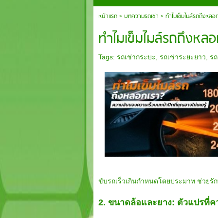
หน้าแรก
>
บทความรถเช่า
>
ทำไมเข็มไมล์รถถึงหลอ
ทำไมเข็มไมล์รถถึงหลอ
Tags:
รถเช่ากระบะ
,
รถเช่าระยะยาว
,
รถ
ขับรถเร็วเกินกำหนดโดยประมาท ช่วยรั
2. ขนาดล้อและยาง: ตัวแปรที่คว