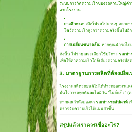
ระบบการวัดความเร็วของรถส่วนใหญ่
จากโรงงาน
ยางสึกหรอ:
เมื่อใช้รถไปนานๆ ดอกยางจ
โชว์ความเร็วสูงกว่าความจริงขึ้นไปอีก
การเปลี่ยนขนาดล้อ:
หากคุณนำรถไปเปลี
ดังนั้น ไม่ว่าคุณจะเลือกใช้บริการ
รถเช่า
เพื่อให้ค่าความเร็วใกล้เคียงความจริงที่สุ
3. มาตรฐานการผลิตที่ต้องเผื่อเ
โรงงานผลิตรถยนต์ไม่ได้ทำรถออกมาแค่คั
มั่นใจว่ารถทุกคันจะไม่มีวัน "ไมล์แข็ง" (
หากคุณกำลังมองหา
รถเช่ารายสัปดาห์
เพ
ตรวจจับความเร็วได้แม่นยำขึ้น
สรุปแล้วเราควรเชื่ออะไร?