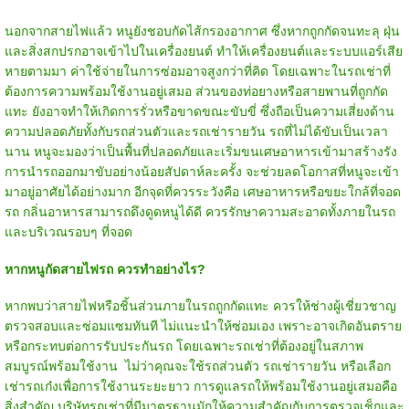
นอกจากสายไฟแล้ว หนูยังชอบกัดไส้กรองอากาศ ซึ่งหากถูกกัดจนทะลุ ฝุ่น
และสิ่งสกปรกอาจเข้าไปในเครื่องยนต์ ทำให้เครื่องยนต์และระบบแอร์เสีย
หายตามมา ค่าใช้จ่ายในการซ่อมอาจสูงกว่าที่คิด โดยเฉพาะในรถเช่าที่
ต้องการความพร้อมใช้งานอยู่เสมอ ส่วนของท่อยางหรือสายพานที่ถูกกัด
แทะ ยังอาจทำให้เกิดการรั่วหรือขาดขณะขับขี่ ซึ่งถือเป็นความเสี่ยงด้าน
ความปลอดภัยทั้งกับรถส่วนตัวและ
รถเช่ารายวัน
รถที่ไม่ได้ขับเป็นเวลา
นาน หนูจะมองว่าเป็นพื้นที่ปลอดภัยและเริ่มขนเศษอาหารเข้ามาสร้างรัง
การนำรถออกมาขับอย่างน้อยสัปดาห์ละครั้ง จะช่วยลดโอกาสที่หนูจะเข้า
มาอยู่อาศัยได้อย่างมาก อีกจุดที่ควรระวังคือ เศษอาหารหรือขยะใกล้ที่จอด
รถ กลิ่นอาหารสามารถดึงดูดหนูได้ดี ควรรักษาความสะอาดทั้งภายในรถ
และบริเวณรอบๆ ที่จอด
หากหนูกัดสายไฟรถ ควรทำอย่างไร?
หากพบว่าสายไฟหรือชิ้นส่วนภายในรถถูกกัดแทะ ควรให้ช่างผู้เชี่ยวชาญ
ตรวจสอบและซ่อมแซมทันที ไม่แนะนำให้ซ่อมเอง เพราะอาจเกิดอันตราย
หรือกระทบต่อการรับประกันรถ โดยเฉพาะรถเช่าที่ต้องอยู่ในสภาพ
สมบูรณ์พร้อมใช้งาน ไม่ว่าคุณจะใช้รถส่วนตัว
รถเช่ารายวัน
หรือ
เลือก
เช่ารถเก๋ง
เพื่อการใช้งานระยะยาว การดูแลรถให้พร้อมใช้งานอยู่เสมอคือ
สิ่งสำคัญ
บริษัทรถเช่า
ที่มีมาตรฐานมักให้ความสำคัญกับการตรวจเช็กและ