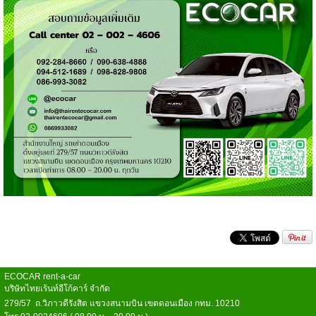
ECOCAR rent-a-car
บริษัทไทยเร้นท์อีโก้คาร์ จำกัด
279/57 ถ.วิภาวดีรังสิต แขวงสนามบิน เขตดอนเมือง กทม. 10210