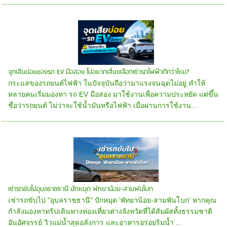
จุดเสียบ่อยของรถ EV มือสอง ไม่อยากเสี่ยงเลือกเช่ารถไฟฟ้าดีกว่าไหม?
กระแสของรถยนต์ไฟฟ้า ในปัจจุบันถือว่ามาแรงจนฉุดไม่อยู่ ทำให้
หลายคนเริ่มมองหา รถ EV มือสอง มาใช้งานเพื่อความประหยัด แต่ขึ้น
ชื่อว่ารถยนต์ ไม่ว่าจะใช้น้ำมันหรือไฟฟ้า เมื่อผ่านการใช้งาน...
เช่ารถขับไปอุบลราชธานี ปักหมุด พัทยาน้อย-สามพันโบก
เช่ารถขับไป "อุบลราชธานี" ปักหมุด 'พัทยาน้อย-สามพันโบก' หากคุณ
กำลังมองหาทริปเดินทางท่องเที่ยวต่างจังหวัดที่ได้สัมผัสทั้งธรรมชาติ
อันอัศจรรย์ วิวแม่น้ำสุดอลังการ และอาหารอร่อยริมน้ำ ...