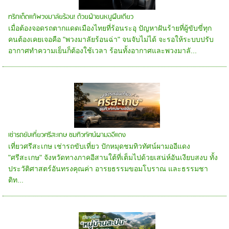
ทริกเด็ดแก้พวงมาลัยร้อน! ด้วยผ้าขนหนูผืนเดียว
เมื่อต้องจอดรถตากแดดเมืองไทยที่ร้อนระอุ ปัญหาฝันร้ายที่ผู้ขับขี่ทุก
คนต้องเคยเจอคือ "พวงมาลัยร้อนฉ่า" จนจับไม่ได้ จะรอให้ระบบปรับ
อากาศทำความเย็นก็ต้องใช้เวลา ร้อนทั้งอากาศและพวงมาลั...
เช่ารถขับเที่ยวศรีสะเกษ ชมทิวทัศน์ผามออีแดง
เที่ยวศรีสะเกษ เช่ารถขับเที่ยว ปักหมุดชมทิวทัศน์ผามออีแดง
"ศรีสะเกษ" จังหวัดทางภาคอีสานใต้ที่เต็มไปด้วยเสน่ห์อันเงียบสงบ ทั้ง
ประวัติศาสตร์อันทรงคุณค่า อารยธรรมขอมโบราณ และธรรมชา
ติท...