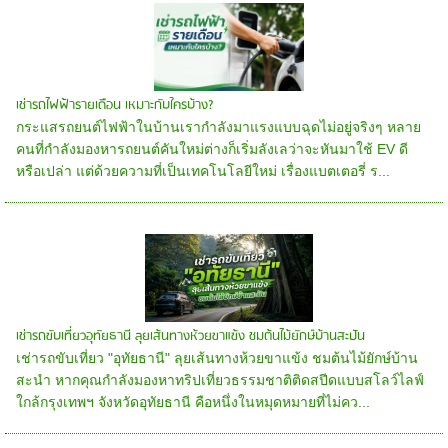
เช่ารถไฟฟ้ารายเดือน เหมาะกับใครบ้าง?
กระแสรถยนต์ไฟฟ้าในบ้านเรากำลังมาแรงแบบฉุดไม่อยู่จริงๆ หลาย
คนที่กำลังมองหารถยนต์คันใหม่ต่างก็เริ่มลังเลว่าจะหันมาใช้ EV ดี
หรือเปล่า แต่ด้วยความที่เป็นเทคโนโลยีใหม่ เรื่องแบตเตอรี่ ร...
เช่ารถขับเที่ยวอุทัยธานี ลุยเส้นทางห้วยขาแข้ง ชมต้นไม้ยักษ์บ้านสะปัน
เช่ารถขับเที่ยว "อุทัยธานี" ลุยเส้นทางห้วยขาแข้ง ชมต้นไม้ยักษ์บ้าน
สะนำ หากคุณกำลังมองหาทริปเที่ยวธรรมชาติติดสปีดแบบสโลว์ไลฟ์
ใกล้กรุงเทพฯ จังหวัดอุทัยธานี คือหนึ่งในหมุดหมายที่ไม่คว...