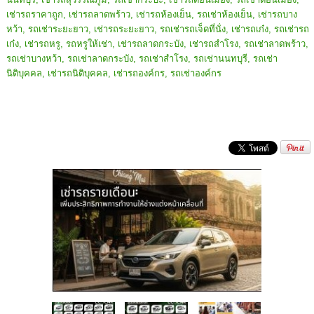
เช่ารถราคาถูก
,
เช่ารถลาดพร้าว
,
เช่ารถห้องเย็น
,
รถเช่าห้องเย็น
,
เช่ารถบาง
หว้า
,
รถเช่าระยะยาว
,
เช่ารถระยะยาว
,
รถเช่ารถเจ็ดที่นั่ง
,
เช่ารถเก๋ง
,
รถเช่ารถ
เก๋ง
,
เช่ารถหรู
,
รถหรูให้เช่า
,
เช่ารถลาดกระบัง
,
เช่ารถสำโรง
,
รถเช่าลาดพร้าว
,
รถเช่าบางหว้า
,
รถเช่าลาดกระบัง
,
รถเช่าสำโรง
,
รถเช่านนทบุรี
,
รถเช่า
นิติบุคคล
,
เช่ารถนิติบุคคล
,
เช่ารถองค์กร
,
รถเช่าองค์กร