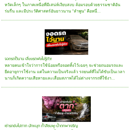
หวัดเล็กๆ ในภาคเหนือที่มีเสน่ห์เงียบสงบ ล้อมรอบด้วยธรรมชาติอัน
ร่มรื่น และมีประวัติศาสตร์อันยาวนาน "ลำพูน" คือหนึ่...
จอดรถไว้นาน เสี่ยงรถพังไม่รู้ตัว!
หลายคนเข้าใจว่าการใช้น้อยหรือจอดทิ้งไว้เฉยๆ จะช่วยถนอมรถและ
ยืดอายุการใช้งาน แต่ในความเป็นจริงแล้ว รถยนต์ที่ไม่ได้ขับเป็นเวลา
นานก็เกิดความเสียหายและเสื่อมสภาพได้ไม่ต่างจากรถที่ใช้งา...
เช่ารถขับไปตาก ปักหมุด ถ้ำสีชมพู-น้ำตกพาเจริญ