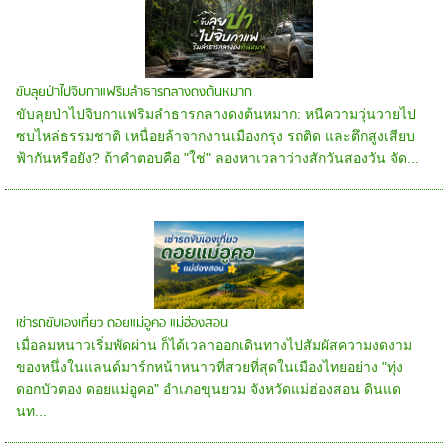
ขับลุยป่าไปจิบกาแฟริมลำธารกลางดงต้นหมาก
ขับลุยป่าไปจิบกาแฟริมลำธารกลางดงต้นหมาก: หนีความวุ่นวายไป
ซบไหล่ธรรมชาติ เหนื่อยล้าจากงานเมืองกรุง รถติด และตึกสูงเสียบ
ฟ้ากันหรือยัง? ถ้าคำตอบคือ "ใช่" ลองหาเวลาว่างสักวันสองวัน จัด...
เช่ารถขับเองเที่ยว ดอยแม่อูคอ แม่ฮ่องสอน
เมื่อลมหนาวเริ่มพัดผ่าน ก็ได้เวลาออกเดินทางไปสัมผัสความงดงาม
ของหนึ่งในแลนด์มาร์กหน้าหนาวที่สวยที่สุดในเมืองไทยอย่าง "ทุ่ง
ดอกบัวตอง ดอยแม่อูคอ" อำเภอขุนยวม จังหวัดแม่ฮ่องสอน ดินแด
นท...