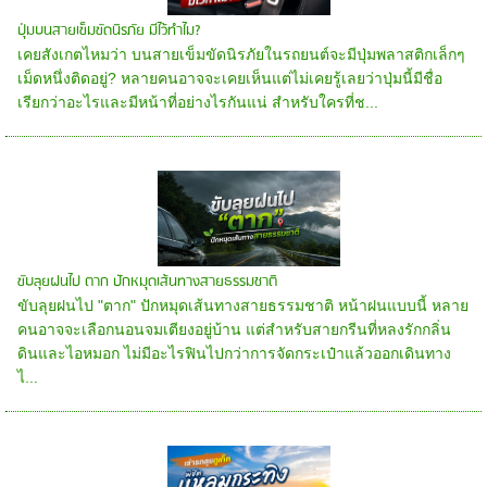
ปุ่มบนสายเข็มขัดนิรภัย มีไว้ทำไม?
เคยสังเกตไหมว่า บนสายเข็มขัดนิรภัยในรถยนต์จะมีปุ่มพลาสติกเล็กๆ
เม็ดหนึ่งติดอยู่? หลายคนอาจจะเคยเห็นแต่ไม่เคยรู้เลยว่าปุ่มนี้มีชื่อ
เรียกว่าอะไรและมีหน้าที่อย่างไรกันแน่ สำหรับใครที่ช...
ขับลุยฝนไป ตาก ปักหมุดเส้นทางสายธรรมชาติ
ขับลุยฝนไป "ตาก" ปักหมุดเส้นทางสายธรรมชาติ หน้าฝนแบบนี้ หลาย
คนอาจจะเลือกนอนจมเตียงอยู่บ้าน แต่สำหรับสายกรีนที่หลงรักกลิ่น
ดินและไอหมอก ไม่มีอะไรฟินไปกว่าการจัดกระเป๋าแล้วออกเดินทาง
ไ...