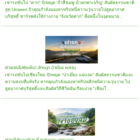
เช่ารถขับไป "ตาก" ปักหมุด 'ถ้ำสีชมพู-น้ำตกพาเจริญ' สัมผัสธรรมชาติ
สุด Unseen ถ้าคุณกำลังมองหาทริปหนีความวุ่นวายไปสูดอากาศ
บริสุทธิ์ ชาร์จพลังให้ร่างกาย "จังหวัดตาก" คือหนึ่งในจุดหมาย...
เช่ารถขับไปเชียงใหม่ ปักหมุด ป่าเมี่ยง แม่แจ่ม
เช่ารถขับไปเชียงใหม่ ปักหมุด "ป่าเมี่ยง แม่แจ่ม" สัมผัสธรรมชาติและ
ความสงบที่แท้จริง หากคุณกำลังมองหาทริปหลีกหนีความวุ่นวาย ไป
สูดอากาศบริสุทธิ์และสัมผัสวิถีชีวิตอันเรียบง่าย "เชียงใ...