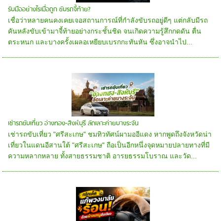
รับมืออย่างไรเมื่อถูก ขับรถจี้ท้าย?
เชื่อว่าหลายคนคงเคยเจอสถานการณ์ที่กำลังขับรถอยู่ดีๆ แต่กลับมีรถ
คันหลังขับเข้ามาจี้ท้ายอย่างกระชั้นชิด จนเกิดความรู้สึกกดดัน ตื่น
ตระหนก และบางครั้งเผลอเหยียบเบรกกะทันหัน ซึ่งอาจนำไป...
เช่ารถขับเที่ยว อ่างทอง-สิงห์บุรี ลัดเลาะค่ายบางระจัน
เช่ารถขับเที่ยว "ศรีสะเกษ" ชมทิวทัศน์ผามออีแดง หากพูดถึงจังหวัดน่า
เที่ยวในแดนอีสานใต้ "ศรีสะเกษ" ถือเป็นอีกหนึ่งจุดหมายปลายทางที่มี
ความหลากหลาย ทั้งสายธรรมชาติ อารยธรรมโบราณ และวัด...