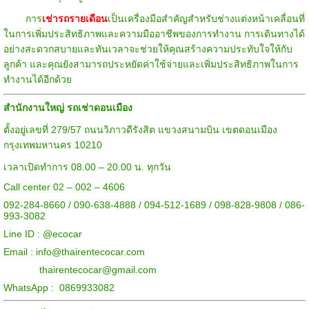
การ
เช่ารถรายเดือน
เป็นเครื่องมือสำคัญสำหรับช่างแต่งหน้าเคลื่อนที่
ในการเพิ่มประสิทธิภาพและความมืออาชีพของการทำงาน การเดินทางได้
อย่างสะดวกสบายและทันเวลาจะช่วยให้คุณสร้างความประทับใจให้กับ
ลูกค้า และคุณยังสามารถประหยัดค่าใช้จ่ายและเพิ่มประสิทธิภาพในการ
ทำงานได้อีกด้วย
สำนักงานใหญ่ รถเช่าดอนเมือง
ตั้งอยู่เลขที่ 279/57 ถนนวิภาวดีรังสิต แขวงสนามบิน เขตดอนเมือง
กรุงเทพมหานคร 10210
เวลาเปิดทำการ 08.00 – 20.00 น. ทุกวัน
Call center 02 – 002 – 4606
092-284-8660 / 090-638-4888 / 094-512-1689 / 098-828-9808 / 086-
993-3082
Line ID :
@ecocar
Email :
info@thairentecocar.com
thairentecocar@gmail.com
WhatsApp : 0869933082