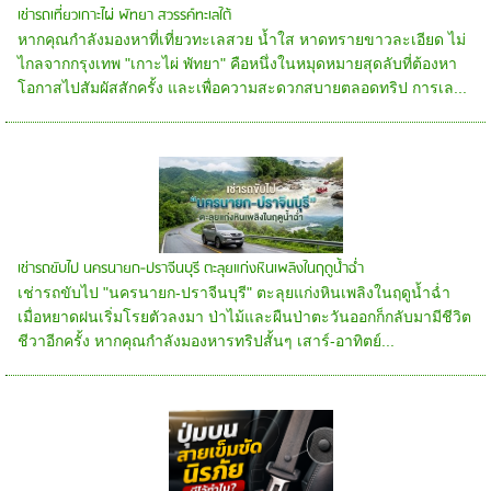
เช่ารถเที่ยวเกาะไผ่ พัทยา สวรรค์ทะเลใต้
หากคุณกำลังมองหาที่เที่ยวทะเลสวย น้ำใส หาดทรายขาวละเอียด ไม่
ไกลจากกรุงเทพ "เกาะไผ่ พัทยา" คือหนึ่งในหมุดหมายสุดลับที่ต้องหา
โอกาสไปสัมผัสสักครั้ง และเพื่อความสะดวกสบายตลอดทริป การเล...
เช่ารถขับไป นครนายก-ปราจีนบุรี ตะลุยแก่งหินเพลิงในฤดูน้ำฉ่ำ
เช่ารถขับไป "นครนายก-ปราจีนบุรี" ตะลุยแก่งหินเพลิงในฤดูน้ำฉ่ำ
เมื่อหยาดฝนเริ่มโรยตัวลงมา ป่าไม้และผืนป่าตะวันออกก็กลับมามีชีวิต
ชีวาอีกครั้ง หากคุณกำลังมองหารทริปสั้นๆ เสาร์-อาทิตย์...