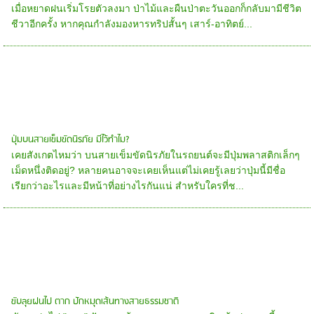
เมื่อหยาดฝนเริ่มโรยตัวลงมา ป่าไม้และผืนป่าตะวันออกก็กลับมามีชีวิต
ชีวาอีกครั้ง หากคุณกำลังมองหารทริปสั้นๆ เสาร์-อาทิตย์...
ปุ่มบนสายเข็มขัดนิรภัย มีไว้ทำไม?
เคยสังเกตไหมว่า บนสายเข็มขัดนิรภัยในรถยนต์จะมีปุ่มพลาสติกเล็กๆ
เม็ดหนึ่งติดอยู่? หลายคนอาจจะเคยเห็นแต่ไม่เคยรู้เลยว่าปุ่มนี้มีชื่อ
เรียกว่าอะไรและมีหน้าที่อย่างไรกันแน่ สำหรับใครที่ช...
ขับลุยฝนไป ตาก ปักหมุดเส้นทางสายธรรมชาติ