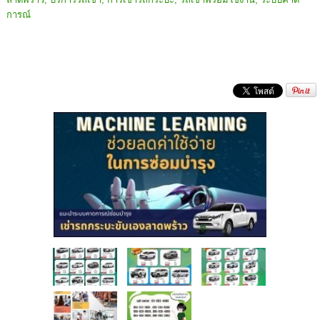
การณ์