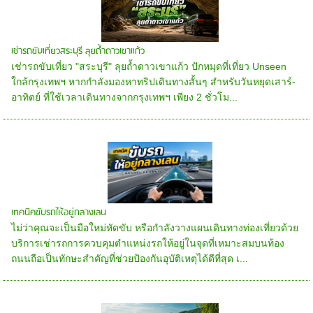
เช่ารถขับเที่ยวสระบุรี ลุยถ้ำดาวเขาแก้ว
เช่ารถขับเที่ยว "สระบุรี" ลุยถ้ำดาวเขาแก้ว ปักหมุดที่เที่ยว Unseen
ใกล้กรุงเทพฯ หากกำลังมองหาทริปเดินทางสั้นๆ สำหรับวันหยุดเสาร์-
อาทิตย์ ที่ใช้เวลาเดินทางจากกรุงเทพฯ เพียง 2 ชั่วโม...
เทคนิคขับรถให้อยู่กลางเลน
ไม่ว่าคุณจะเป็นมือใหม่หัดขับ หรือกำลังวางแผนเดินทางท่องเที่ยวด้วย
บริการเช่ารถการควบคุมตำแหน่งรถให้อยู่ในจุดที่เหมาะสมบนท้อง
ถนนถือเป็นทักษะสำคัญที่ช่วยป้องกันอุบัติเหตุได้ดีที่สุด เ...