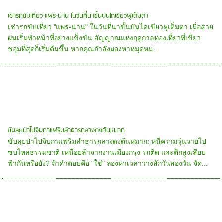
เช่ารถขับเที่ยว แพร่-น่าน ในวันที่นาขั้นบันไดเขียวฟูเต็มตา
เช่ารถขับเที่ยว "แพร่-น่าน" ในวันที่นาขั้นบันไดเขียวฟูเต็มตา เมื่อสาย
ฝนเริ่มทำหน้าที่อย่างแข็งขัน สัญญาณแห่งฤดูกาลท่องเที่ยวที่เขียว
ชอุ่มที่สุดก็เริ่มต้นขึ้น หากคุณกำลังมองหาหมุดหม...
ขับลุยป่าไปจิบกาแฟริมลำธารกลางดงต้นหมาก
ขับลุยป่าไปจิบกาแฟริมลำธารกลางดงต้นหมาก: หนีความวุ่นวายไป
ซบไหล่ธรรมชาติ เหนื่อยล้าจากงานเมืองกรุง รถติด และตึกสูงเสียบ
ฟ้ากันหรือยัง? ถ้าคำตอบคือ "ใช่" ลองหาเวลาว่างสักวันสองวัน จัด...