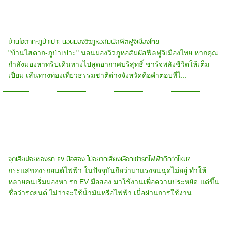
บ้านไฮตาก-ภูป่าเปาะ นอนมองวิวภูหอสัมผัสฟีลฟูจิเมืองไทย
"บ้านไฮตาก-ภูป่าเปาะ" นอนมองวิวภูหอสัมผัสฟีลฟูจิเมืองไทย หากคุณ
กำลังมองหาทริปเดินทางไปสูดอากาศบริสุทธิ์ ชาร์จพลังชีวิตให้เต็ม
เปี่ยม เส้นทางท่องเที่ยวธรรมชาติต่างจังหวัดคือคำตอบที่ไ...
จุดเสียบ่อยของรถ EV มือสอง ไม่อยากเสี่ยงเลือกเช่ารถไฟฟ้าดีกว่าไหม?
กระแสของรถยนต์ไฟฟ้า ในปัจจุบันถือว่ามาแรงจนฉุดไม่อยู่ ทำให้
หลายคนเริ่มมองหา รถ EV มือสอง มาใช้งานเพื่อความประหยัด แต่ขึ้น
ชื่อว่ารถยนต์ ไม่ว่าจะใช้น้ำมันหรือไฟฟ้า เมื่อผ่านการใช้งาน...