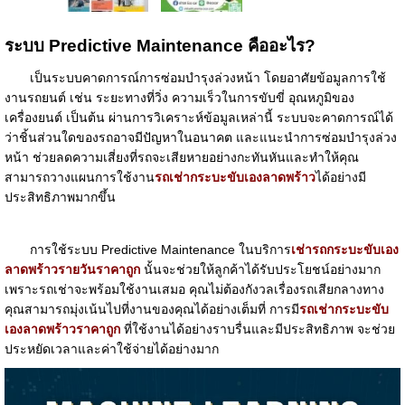
ระบบ Predictive Maintenance คืออะไร?
เป็นระบบคาดการณ์การซ่อมบำรุงล่วงหน้า โดยอาศัยข้อมูลการใช้
งานรถยนต์ เช่น ระยะทางที่วิ่ง ความเร็วในการขับขี่ อุณหภูมิของ
เครื่องยนต์ เป็นต้น ผ่านการวิเคราะห์ข้อมูลเหล่านี้ ระบบจะคาดการณ์ได้
ว่าชิ้นส่วนใดของรถอาจมีปัญหาในอนาคต และแนะนำการซ่อมบำรุงล่วง
หน้า ช่วยลดความเสี่ยงที่รถจะเสียหายอย่างกะทันหันและทำให้คุณ
สามารถวางแผนการใช้งาน
รถเช่ากระบะขับเองลาดพร้าว
ได้อย่างมี
ประสิทธิภาพมากขึ้น
การใช้ระบบ Predictive Maintenance ในบริการ
เช่ารถกระบะขับเอง
ลาดพร้าวรายวันราคาถูก
นั้นจะช่วยให้ลูกค้าได้รับประโยชน์อย่างมาก
เพราะรถเช่าจะพร้อมใช้งานเสมอ คุณไม่ต้องกังวลเรื่องรถเสียกลางทาง
คุณสามารถมุ่งเน้นไปที่งานของคุณได้อย่างเต็มที่ การมี
รถเช่ากระบะขับ
เองลาดพร้าวราคาถูก
ที่ใช้งานได้อย่างราบรื่นและมีประสิทธิภาพ จะช่วย
ประหยัดเวลาและค่าใช้จ่ายได้อย่างมาก