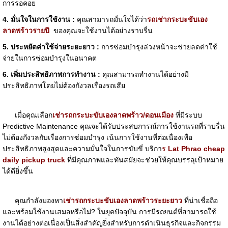
การรอคอย
4. มั่นใจในการใช้งาน :
คุณสามารถมั่นใจได้ว่า
รถเช่ากระบะขับเอง
ลาดพร้าวรายปี
ของคุณจะใช้งานได้อย่างราบรื่น
5. ประหยัดค่าใช้จ่ายระยะยาว :
การซ่อมบำรุงล่วงหน้าจะช่วยลดค่าใช้
จ่ายในการซ่อมบำรุงในอนาคต
6. เพิ่มประสิทธิภาพการทำงาน :
คุณสามารถทำงานได้อย่างมี
ประสิทธิภาพโดยไม่ต้องกังวลเรื่องรถเสีย
เมื่อคุณเลือก
เช่ารถกระบะขับเองลาดพร้าว/ดอนเมือง
ที่มีระบบ
Predictive Maintenance คุณจะได้รับประสบการณ์การใช้งานรถที่ราบรื่น
ไม่ต้องกังวลกับเรื่องการซ่อมบำรุง เน้นการใช้งานที่ต่อเนื่องเพื่อ
ประสิทธิภาพสูงสุดและความมั่นใจในการขับขี่ บริกา
ร
Lat Phrao cheap
daily pickup truck
ที่มีคุณภาพและทันสมัยจะช่วยให้คุณบรรลุเป้าหมาย
ได้ดียิ่งขึ้น
คุณกำลังมองหา
เช่ารถกระบะขับเองลาดพร้าวระยะยาว
ที่น่าเชื่อถือ
และพร้อมใช้งานเสมอหรือไม่? ในยุคปัจจุบัน การมีรถยนต์ที่สามารถใช้
งานได้อย่างต่อเนื่องเป็นสิ่งสำคัญยิ่งสำหรับการดำเนินธุรกิจและกิจกรรม