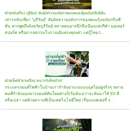
เช่ารถขับเที่ยว บุรีรัมย์ สัมผัสความอลังการของพนมรุ้งฉบับกรีนซีซั่น
เช่ารถขับเที่ยว "บุรีรัมย์" สัมผัสความอลังการของพนมรุ้งฉบับกรีนซี
ซั่น หากพูดถึงจังหวัดบุรีรัมย์ หลายคนอาจนึกถึงเมืองแห่งกีฬา มอเตอร์
สปอร์ต หรืออารยธรรมโบราณอันทรงคุณค่า แต่รู้ไหมว่...
เช่ารถไฟฟ้ารายเดือน เหมาะกับใครบ้าง?
กระแสรถยนต์ไฟฟ้าในบ้านเรากำลังมาแรงแบบฉุดไม่อยู่จริงๆ หลาย
คนที่กำลังมองหารถยนต์คันใหม่ต่างก็เริ่มลังเลว่าจะหันมาใช้ EV ดี
หรือเปล่า แต่ด้วยความที่เป็นเทคโนโลยีใหม่ เรื่องแบตเตอรี่ ร...