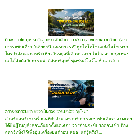
บินลงหาดใหญ่เช่ารถขับสู่ ยะลา สัมผัสความอลังการของทะเลหมอกอัยเยอร์เวง
เช่ารถขับเที่ยว "อุทัยธานี-นครสวรรค์" สูดไอโอโซนแก่งไฮโซ หาก
ใครกำลังมองหาทริปเที่ยววันหยุดที่เดินทางง่าย ไม่ไกลจากกรุงเทพฯ
แต่ได้สัมผัสกับธรรมชาติอันบริสุทธิ์ ชุมชนสโลว์ไลฟ์ และสถา...
สตาร์ทรถตอนเช้า ยังจำเป็นต้อง วอร์มเครื่อง อยู่ไหม?
สำหรับคนรักรถหรือคนที่กำลังมองหาบริการรถเช่าขับเดินทาง คงเคย
ได้ยินผู้ใหญ่สั่งสอนกันมาตั้งแต่เด็กๆ ว่า "ก่อนจะขับรถตอนเช้า ต้อง
สตาร์ททิ้งไว้เพื่ออุ่นเครื่องยนต์ก่อนเสมอ" แต่รู้หรือไ...