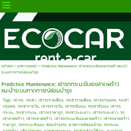
.
หน้าแรก
>
บทความรถเช่า
>
Predictive Maintenance: เช่ารถกระบะขับเองลาดพร้าวแนะนำ
ระบบคาดการณ์ซ่อมบำรุง
Predictive Maintenance: เช่ารถกระบะขับเองลาดพร้าว
แนะนำระบบคาดการณ์ซ่อมบำรุง
Tags:
เช่ารถ
,
รถเช่า
,
เช่ารถรายเดือน
,
รถเช่ารายเดือน
,
เช่ารถกรุงเทพ
,
รถเช่า
กรุงเทพ
,
รถเช่ารายวัน
,
เช่ารถรายวัน
,
เช่ารถขับเอง
,
รถเช่าขับเอง
,
เช่ารถ
กระบะ
,
รถเช่ากระบะ
,
เช่ารถราคาถูก
,
รถเช่าระยะยาว
,
เช่ารถระยะยาว
,
รถ
เช่าลาดพร้าว
,
เช่ารถลาดพร้าว
,
เช่ารถกระบะขับเองลาดพร้าว
,
เช่ารถลาดพร้าว
ราคาถูก
,
รถกระบะขับเอง
,
ซ่อมบำรุงรถ
,
คาดการณ์ซ่อมบำรุง
,
รถกระบะ
ลาดพร้าว
,
บริการรถเช่า
,
การเช่ารถกระบะ
,
รถเช่าพร้อมใช้งาน
,
ระบบคาด