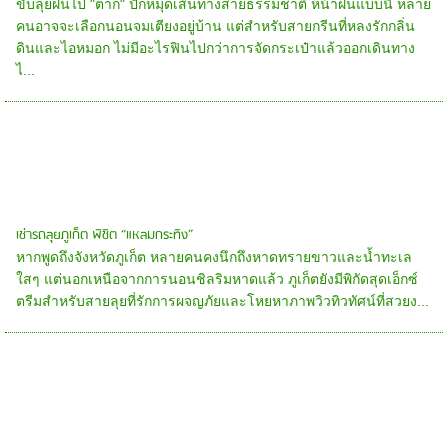
ขับลุยฝนไป "ตาก" ปักหมุดเส้นทางสายธรรมชาติ หน้าฝนแบบนี้ หลาย
คนอาจจะเลือกนอนจมเตียงอยู่บ้าน แต่สำหรับสายกรีนที่หลงรักกลิ่น
ดินและไอหมอก ไม่มีอะไรฟินไปกว่าการจัดกระเป๋าแล้วออกเดินทาง
ไ...
เช่ารถลุยภูเก็ต พิชิต “แหลมกระทิง”
หากพูดถึงจังหวัดภูเก็ต หลายคนคงนึกถึงหาดทรายขาวและน้ำทะเล
ใสๆ แต่นอกเหนือจากการนอนชิลริมหาดแล้ว ภูเก็ตยังมีพิกัดสุดเอ็กซ์
ตรีมสำหรับสายลุยที่รักการผจญภัยและโหยหาภาพวิวทิวทัศน์ที่สวยง...