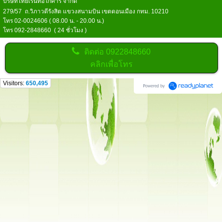
บริษัทไทยเร้นท์อีโก้คาร์ จำกัด
279/57 ถ.วิภาวดีรังสิต แขวงสนามบิน เขตดอนเมือง กทม. 10210
โทร 02-0024606 ( 08.00 น. - 20.00 น.)
โทร 092-2848660 ( 24 ชั่วโมง )
ติดต่อ
0922848660
คลิกเพื่อโทร
Visitors:
650,495