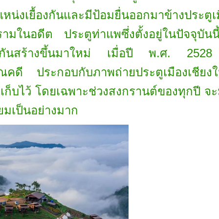
่งเยื้องกันและมีป้อมยื่นออกมาข้างประตูเม
ามในอดีต ประตูท่าแพซึ่งตั้งอยู่ในปัจจุบั
มกันสร้างขึ้นมาใหม่ เมื่อปี พ.ศ. 252
คดี ประกอบกับภาพถ่ายประตูเมืองเชียงใหม่ป
ยรูปเก็บไว้ โดยเฉพาะช่วงสงกรานต์ของทุกปี
ิยมเป็นอย่างมาก