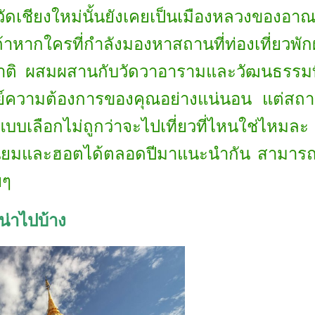
งหวัดเชียงใหม่นั้นยังเคยเป็นเมืองหลวงของอ
ใครที่กำลังมองหาสถานที่ท่องเที่ยวพักผ่อน
ชาติ ผสมผสานกับวัดวาอารามและวัฒนธรรมที
ทย์ความต้องการของคุณอย่างแน่นอน แต่สถานท
บบเลือกไม่ถูกว่าจะไปเที่ยวที่ไหนใช่ไหมละ 
่ยอดนิยมและฮอตได้ตลอดปีมาแนะนำกัน สามาร
ยๆ
นน่าไปบ้าง