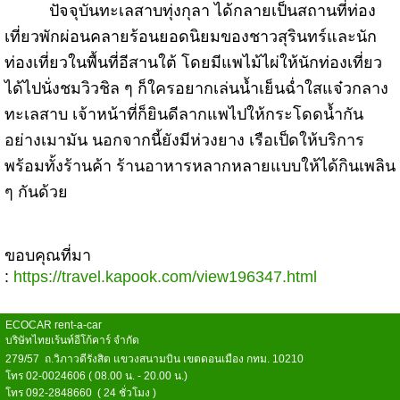
ปัจจุบันทะเลสาบทุ่งกุลา ได้กลายเป็นสถานที่ท่อง
เที่ยวพักผ่อนคลายร้อนยอดนิยมของชาวสุรินทร์และนัก
ท่องเที่ยวในพื้นที่อีสานใต้ โดยมีแพไม้ไผ่ให้นักท่องเที่ยว
ได้ไปนั่งชมวิวชิล ๆ ก็ใครอยากเล่นน้ำเย็นฉ่ำใสแจ๋วกลาง
ทะเลสาบ เจ้าหน้าที่ก็ยินดีลากแพไปให้กระโดดน้ำกัน
อย่างเมามัน นอกจากนี้ยังมีห่วงยาง เรือเป็ดให้บริการ
พร้อมทั้งร้านค้า ร้านอาหารหลากหลายแบบให้ได้กินเพลิน
ๆ กันด้วย
ขอบคุณที่มา
:
https://travel.kapook.com/view196347.html
ECOCAR rent-a-car
บริษัทไทยเร้นท์อีโก้คาร์ จำกัด
279/57 ถ.วิภาวดีรังสิต แขวงสนามบิน เขตดอนเมือง กทม. 10210
โทร 02-0024606 ( 08.00 น. - 20.00 น.)
โทร 092-2848660 ( 24 ชั่วโมง )