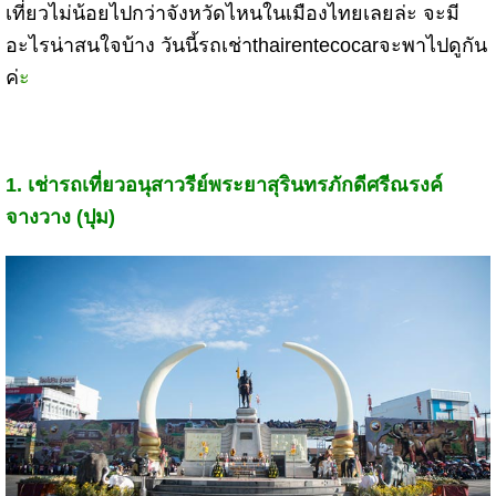
เที่ยวไม่น้อยไปกว่าจังหวัดไหนในเมืองไทยเลยล่ะ จะมี
อะไรน่าสนใจบ้าง วันนี้
รถเช่า
thairentecocar
จะพาไปดูกัน
ค่
ะ
1.
เช่ารถ
เที่ยวอนุสาวรีย์พระยาสุรินทรภักดีศรีณรงค์
จางวาง (ปุม)