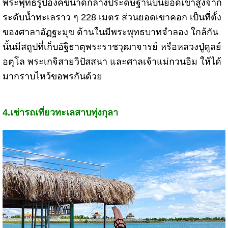
พระพุทธรูปองค์ขนาดกลางประดิษฐานบนยอดเขาสูงจาก
ระดับน้ำทะเลราว ๆ 228 เมตร ส่วนยอดเขาคอก เป็นที่ตั้ง
ของศาลาอัฏฐะมุข ด้านในมีพระพุทธบาทจำลอง ใกล้กัน
นั้นมีสถูปที่เก็บอัฐิธาตุพระราชวุฒาจารย์ หรือหลวงปู่ดูลย์
อตุโล พระเกจิสายวิปัสสนา และศาลเจ้าแม่กวนอิม ให้ได้
มากราบไหว้ขอพรกันด้วย
4.
เช่ารถ
เที่ยวทะเลสาบทุ่งกุลา