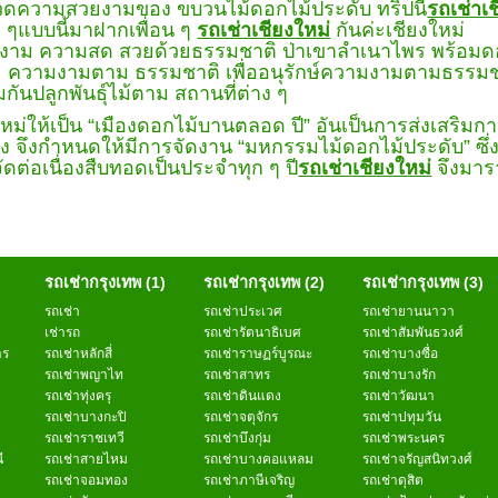
วดความสวยงามของ ขบวนไม้ดอกไม้ประดับ ทริปนี้
รถเช่าเ
ๆแบบนี้มาฝากเพื่อน ๆ
รถเช่าเชียงใหม่
กันค่ะเชียงใหม่
 สวยด้วยธรรมชาติ ป่าเขาลำเนาไพร พร้อมดอกไม้น
ความงามตาม ธรรมชาติ เพื่ออนุรักษ์ความงามตามธรรมชาต
มกันปลูกพันธุ์ไม้ตาม สถานที่ต่าง ๆ
ให้เป็น
“
เมืองดอกไม้บานตลอด ปี
”
อันเป็นการส่งเสริมกา
ึ่ง จึงกำหนดให้มีการจัดงาน
“
มหกรรมไม้ดอกไม้ประดับ
”
ซึ
จัดต่อเนื่องสืบทอดเป็นประจำทุก ๆ ปี
รถเช่าเชียงใหม่
จึงมารา
รถเช่ากรุงเทพ (1)
รถเช่ากรุงเทพ (2)
รถเช่ากรุงเทพ (3)
รถเช่า
รถเช่าประเวศ
รถเช่ายานนาวา
เช่ารถ
รถเช่ารัตนาธิเบศ
รถเช่าสัมพันธวงศ์
าร
รถเช่าหลักสี่
รถเช่าราษฏร์บูรณะ
รถเช่าบางซื่อ
รถเช่าพญาไท
รถเช่าสาทร
รถเช่าบางรัก
รถเช่าทุ่งครุ
รถเช่าดินแดง
รถเช่าวัฒนา
รถเช่าบางกะปิ
รถเช่าจตุจักร
รถเช่าปทุมวัน
รถเช่าราชเทวี
รถเช่าบึงกุ่ม
รถเช่าพระนคร
ี
รถเช่าสายไหม
รถเช่าบางคอแหลม
รถเช่าจรัญสนิทวงศ์
รถเช่าจอมทอง
รถเช่าภาษีเจริญ
รถเช่าดุสิต