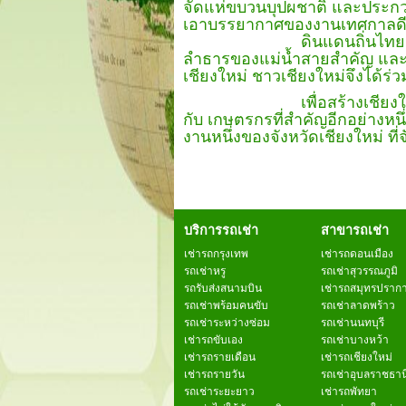
จัดแห่ขบวนบุปผชาติ และประก
เอาบรรยากาศของงานเทศกาลดี 
ดินแดนถิ่นไทยงาม ความสด
ลำธารของแม่น้ำสายสำคัญ และ 
เชียงใหม่ ชาวเชียงใหม่จึงได้ร่ว
เพื่อสร้างเชียงใหม่
กับ เกษตรกรที่สำคัญอีกอย่างหน
งานหนึ่งของจังหวัดเชียงใหม่ ที่
บริการรถเช่า
สาขารถเช่า
เช่ารถกรุงเทพ
เช่ารถดอนเมือง
รถเช่าหรู
รถเช่าสุวรรณภูมิ
รถรับส่งสนามบิน
เช่ารถสมุทรปราก
รถเช่าพร้อมคนขับ
รถเช่าลาดพร้าว
รถเช่าระหว่างซ่อม
รถเช่านนทบุรี
เช่ารถขับเอง
รถเช่าบางหว้า
เช่ารถรายเดือน
เช่ารถเชียงใหม่
เช่ารถรายวัน
รถเช่าอุบลราชธาน
รถเช่าระยะยาว
เช่ารถพัทยา