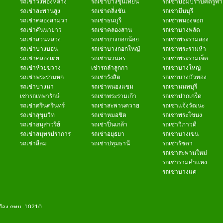
รถเช่าวังทองหลาง
รถเช่าบางขุนเทียน
รถเช่าป้อมปราบศัตรูพ่
รถเช่าสะพานสูง
รถเช่าตลิ่งชัน
รถเช่ามีนบุรี
รถเช่าคลองสามวา
รถเช่าธนบุรี
รถเช่าหนองจอก
รถเช่าคันนายาว
รถเช่าคลองสาน
รถเช่าบางพลัด
รถเช่าสวนหลวง
รถเช่าบางกอกน้อย
รถเช่าพระรามสอง
รถเช่าบางบอน
รถเช่าบางกอกใหญ๋
รถเช่าพระรามห้า
รถเช่าคลองเตย
รถเช่านวนคร
รถเช่าพระรามเจ็ด
รถเช่าห้วยขวาง
เช่ารถลำลูกกา
รถเช่าบางใหญ่
รถเช่าพระรามหก
รถเช่ารังสิต
รถเช่าบางบัวทอง
รถเช่าบางนา
รถเช่าหนองแขม
รถเช่านนทบุรี
เช่ารถเทพารักษ์
รถเช่าพระรามเก้า
รถเช่าปากเกร็ด
รถเช่าศรีนครินทร์
รถเช่าสะพานควาย
รถเช่าแจ้งวัฒนะ
รถเช่าสุขุมวิท
รถเช่าหมอชิต
รถเช่าพระโขนง
รถเช่าอนุสาวรีย์
รถเช่าปิ่นเกล้า
รถเช่าวิภาวดี
รถเช่าสมุทรปราการ
รถเช่าอยุธยา
รถเช่าบางเขน
รถเช่าสีลม
รถเช่าปทุมธานี
รถเช่ารัชดา
รถเช่าสะพานใหม่
รถเช่ารามคำแหง
รถเช่าบางแค
มือง กทม. 10210