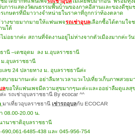
หาชมได้ยากที่แฟนเพจ
รถเช่าอุบล
ไม่เคยพบมาก่อน พร้อมทุ่ง
นกับการแสดงวัฒนธรรมพื้นบ้าน
ของภาคอีสานและของดีชุมช
รเกษตรที่มีมาวางจำหน่ายในราคาที่ถูกกว่าท้องตลาด
มีวางขายมากมายให้แฟนเพจ
รถเช่าอุบล
เลือกซื้อได้ตามใ
านใต้
ยากค่ะ สถานที่จัดงานอยู่ไม่ห่างจากตัวเมืองมากค่ะวัน
ชธานี –เดชอุดม ลง ม.อุบลราชธานี
 ม.อุบลราชธานี
ยเลข 24 ปลายทาง ม. อุบลราชธานีค่ะ
วกสบายมากนะค่ะ อย่าลืมหาเวลาแวะไปเที่ยวเก็บภาพสวยม
ุบล
ขอให้แฟนเพจมีความสุขมากๆนะค่ะและออย่าลืมดูแลสุข
ะค่ะ
รถเช่าอุบลราชธานี
By ecocar ^^
ล
มาเที่ยวอุบลราชธานี
เช่ารถอุบล
กับ
ECOCAR
ลา 08.00-20.00 น.
นานาชาติอุบลราชธานี
-690,061-6485-438 และ 045-956-754