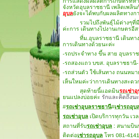
การแสดงผลผลิตการเกษตร
ที่
จังหวัดอุบลราชธานี เพลิดเพลิ
อุบล
ยังจะได้พบกับผลผลิตทางกา
รวมไปถึงพันธุ์ไม้ต่างๆที่
ค่ะการ เดินทางไปงานเกษตรอีส
ที่ม.อุบลราชธานี เดินทางไม่อ
การเดินทางด้วยนะค่ะ
-รถประจำทาง ขึ้น สาย อุบลรา
-รถสองแถว บขส. อุบลราชธานี-
-รถส่วนตัว ใช้เส้นทาง ถนนหมา
เห็นใหมค่ะว่าการเดินทางสะด
สุดท้ายนี้แอดมิน
รถเช่าอ
ยนแปลงบ่อยค่ะ
รักและคิดถึงน
#
รถเช่าอุบลราชธานี
#
เช่ารถอุบ
รถเช่าอุบล
เปิดบริการทุกวัน เว
สถานที่รับ
รถเช่าอุบล
: สนามบิน
ติดต่อ
เช่ารถอุบล
โทร 081-4141