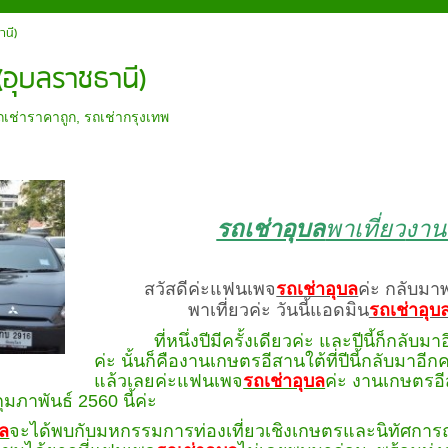
านี)
(อุบลราชธานี)
ถเช่าราคาถูก
,
รถเช่ากรุงเทพ
รถเช่าอุบล
พาเที่ยว
งาน
สวัสดีค่ะแฟนเพจ
รถเช่าอุบล
ค่ะ กลับมา
พาเที่ยวค่ะ วันนี้แอดมิน
รถเช่าอุบ
ที่หนึ่งปีมีครั้งเดียวค่ะ และปีนี้ก็กลับมา
ค่ะ นั้นก็คืองานเกษตรอีสานใต้ที่ปีนี้กลับมาอีก
แล้วเลยค่ะแฟนเพจ
รถเช่าอุบล
ค่ะ งานเกษตรอีส
ุมภาพันธ์ 2560 นี้ค่ะ
บล
จะได้พบกับมหกรรมการท่องเที่ยวเชิงเกษตรและนิทัศการณ