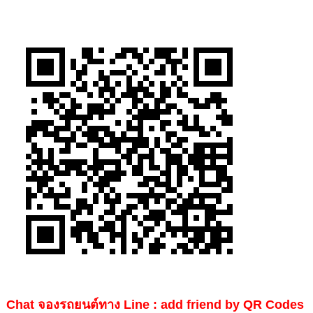
Chat จองรถยนต์ทาง Line : add friend by QR Codes