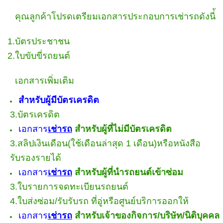
คุณลูกค้าโปรดเตรียมเอกสารประกอบการเช่ารถดังนี่้
1.บัตรประชาชน
2.ใบขับขี่รถยนต์
เอกสารเพิ่มเติม
สำหรับผู้มีบัตรเครดิต
3.บัตรเครดิต
เอกสาร
เช่ารถ
สำหรับผู้ที่ไม่มีบัตรเครดิต
3.สลิปเงินเดือน(ใช้เดือนล่าสุด 1 เดือน)หรือหนังสือ
รับรองรายได้
เอกสาร
เช่ารถ
สำหรับผู้ที่นำรถยนต์เข้าซ่อม
3.ใบรายการจดทะเบียนรถยนต์
4.ใบส่งซ่อม/รับรับรถ ที่อู่หรือศูนย์บริการออกให้
เอกสาร
เช่ารถ
สำหรับเจ้าของกิจการ/บริษัท/นิติบุคคล