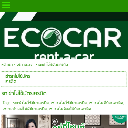
.
หน้าแรก
> บริการรถเช่า >
รถเช่าไม่ใช้บัตรเครดิต
เช่ารถไม่ใช้บัตร
เครดิต
รถเช่าไม่ใช้บัตรเครดิต
Tags:
รถเช่าไม่ใช้บัตรเครดิต
,
เช่ารถไม่ใช้บัตรเครดิต
,
เช่ารถไม่มีบัตรเครดิต
,
เช่ารถขับเองไม่มีบัตรเครดิต
,
เช่ารถไม่ต้องใช้บัตรเครดิต