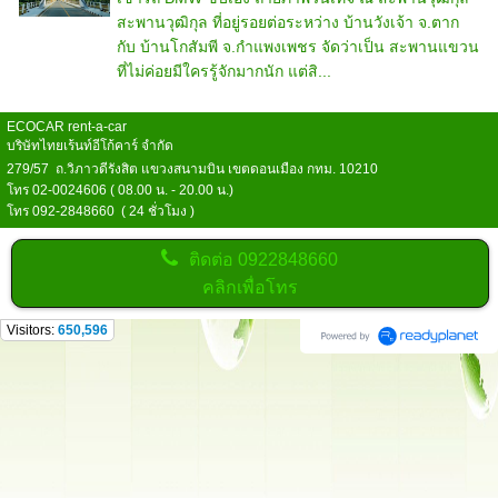
สะพานวุฒิกุล ที่อยู่รอยต่อระหว่าง บ้านวังเจ้า จ.ตาก
กับ บ้านโกสัมพี จ.กำแพงเพชร จัดว่าเป็น สะพานแขวน
ที่ไม่ค่อยมีใครรู้จักมากนัก แต่สิ...
ECOCAR rent-a-car
บริษัทไทยเร้นท์อีโก้คาร์ จำกัด
279/57 ถ.วิภาวดีรังสิต แขวงสนามบิน เขตดอนเมือง กทม. 10210
โทร 02-0024606 ( 08.00 น. - 20.00 น.)
โทร 092-2848660 ( 24 ชั่วโมง )
ติดต่อ
0922848660
คลิกเพื่อโทร
Visitors:
650,596