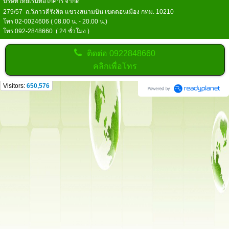
บริษัทไทยเร้นท์อีโก้คาร์ จำกัด
279/57 ถ.วิภาวดีรังสิต แขวงสนามบิน เขตดอนเมือง กทม. 10210
โทร 02-0024606 ( 08.00 น. - 20.00 น.)
โทร 092-2848660 ( 24 ชั่วโมง )
ติดต่อ
0922848660
คลิกเพื่อโทร
Visitors:
650,576