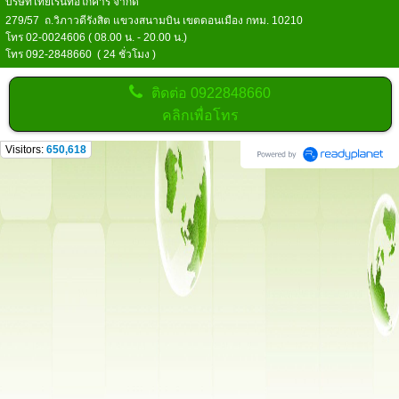
บริษัทไทยเร้นท์อีโก้คาร์ จำกัด
279/57 ถ.วิภาวดีรังสิต แขวงสนามบิน เขตดอนเมือง กทม. 10210
โทร 02-0024606 ( 08.00 น. - 20.00 น.)
โทร 092-2848660 ( 24 ชั่วโมง )
ติดต่อ
0922848660
คลิกเพื่อโทร
Visitors:
650,618