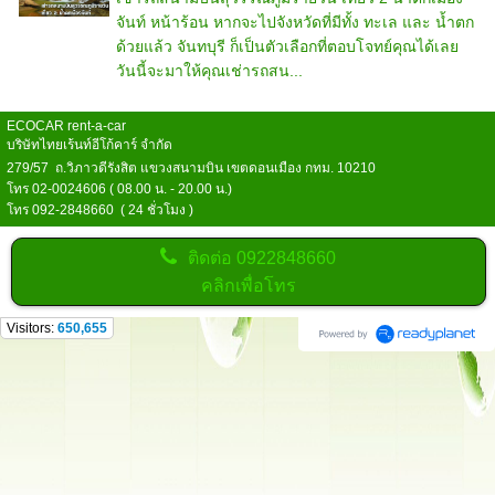
จันท์ หน้าร้อน หากจะไปจังหวัดที่มีทั้ง ทะเล และ น้ำตก
ด้วยแล้ว จันทบุรี ก็เป็นตัวเลือกที่ตอบโจทย์คุณได้เลย
วันนี้จะมาให้คุณเช่ารถสน...
ECOCAR rent-a-car
บริษัทไทยเร้นท์อีโก้คาร์ จำกัด
279/57 ถ.วิภาวดีรังสิต แขวงสนามบิน เขตดอนเมือง กทม. 10210
โทร 02-0024606 ( 08.00 น. - 20.00 น.)
โทร 092-2848660 ( 24 ชั่วโมง )
ติดต่อ
0922848660
คลิกเพื่อโทร
Visitors:
650,655