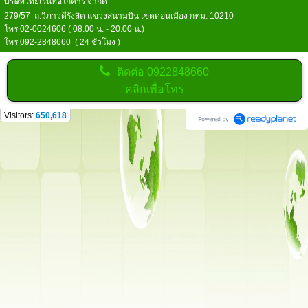
บริษัทไทยเร้นท์อีโก้คาร์ จำกัด
279/57 ถ.วิภาวดีรังสิต แขวงสนามบิน เขตดอนเมือง กทม. 10210
โทร 02-0024606 ( 08.00 น. - 20.00 น.)
โทร 092-2848660 ( 24 ชั่วโมง )
ติดต่อ
0922848660
คลิกเพื่อโทร
Visitors:
650,618