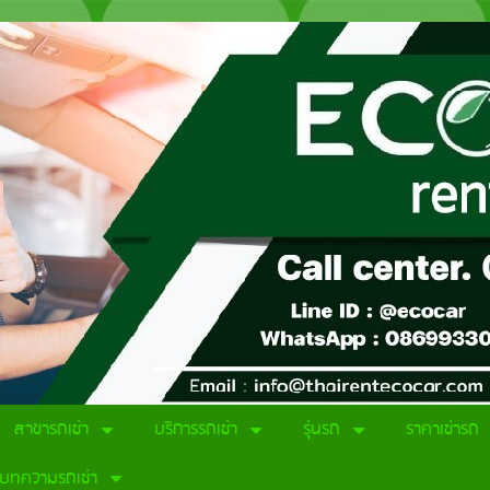
สาขารถเช่า
บริการรถเช่า
รุ่นรถ
ราคาเช่ารถ
บทความรถเช่า