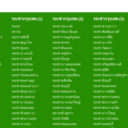
รถเช่ากรุงเทพ (1)
รถเช่ากรุงเทพ (2)
รถเช่ากรุงเทพ (3)
รถเช่า
รถเช่าประเวศ
รถเช่ายานนาวา
เช่ารถ
รถเช่ารัตนาธิเบศ
รถเช่าสัมพันธวงศ์
าร
รถเช่าหลักสี่
รถเช่าราษฏร์บูรณะ
รถเช่าบางซื่อ
รถเช่าพญาไท
รถเช่าสาทร
รถเช่าบางรัก
รถเช่าทุ่งครุ
รถเช่าดินแดง
รถเช่าวัฒนา
รถเช่าบางกะปิ
รถเช่าจตุจักร
รถเช่าปทุมวัน
รถเช่าราชเทวี
รถเช่าบึงกุ่ม
รถเช่าพระนคร
ี
รถเช่าสายไหม
รถเช่าบางคอแหลม
รถเช่าจรัญสนิทวงศ์
รถเช่าจอมทอง
รถเช่าภาษีเจริญ
รถเช่าดุสิต
รถเช่าวังทองหลาง
รถเช่าบางขุนเทียน
รถเช่าป้อมปราบศัตรูพ่
รถเช่าสะพานสูง
รถเช่าตลิ่งชัน
รถเช่ามีนบุรี
รถเช่าคลองสามวา
รถเช่าธนบุรี
รถเช่าหนองจอก
รถเช่าคันนายาว
รถเช่าคลองสาน
รถเช่าบางพลัด
รถเช่าสวนหลวง
รถเช่าบางกอกน้อย
รถเช่าพระรามสอง
รถเช่าบางบอน
รถเช่าบางกอกใหญ๋
รถเช่าพระรามห้า
รถเช่าคลองเตย
รถเช่านวนคร
รถเช่าพระรามเจ็ด
รถเช่าห้วยขวาง
เช่ารถลำลูกกา
รถเช่าบางใหญ่
รถเช่าพระรามหก
รถเช่ารังสิต
รถเช่าบางบัวทอง
รถเช่าบางนา
รถเช่าหนองแขม
รถเช่านนทบุรี