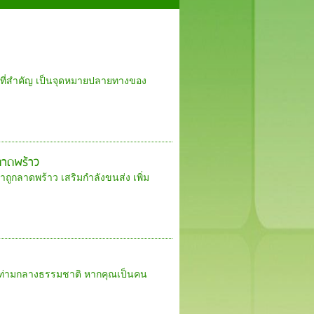
ยวที่สำคัญ เป็นจุดหมายปลายทางของ
กลาดพร้าว
าถูกลาดพร้าว เสริมกำลังขนส่ง เพิ่ม
แรมท่ามกลางธรรมชาติ หากคุณเป็นคน