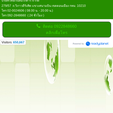
บริษัทไทยเร้นท์อีโก้คาร์ จำกัด
279/57 ถ.วิภาวดีรังสิต แขวงสนามบิน เขตดอนเมือง กทม. 10210
โทร 02-0024606 ( 08.00 น. - 20.00 น.)
โทร 092-2848660 ( 24 ชั่วโมง )
ติดต่อ
0922848660
คลิกเพื่อโทร
Visitors:
650,667