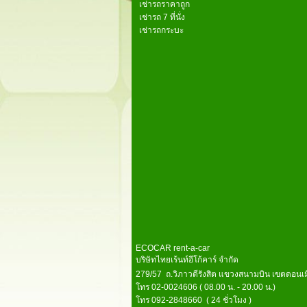
เช่ารถราคาถูก
เช่ารถ 7 ที่นั่ง
เช่ารถกระบะ
ECOCAR rent-a-car
บริษัทไทยเร้นท์อีโก้คาร์ จำกัด
279/57 ถ.วิภาวดีรังสิต แขวงสนามบิน เขตดอนเ
โทร 02-0024606 ( 08.00 น. - 20.00 น.)
โทร 092-2848660 ( 24 ชั่วโมง )