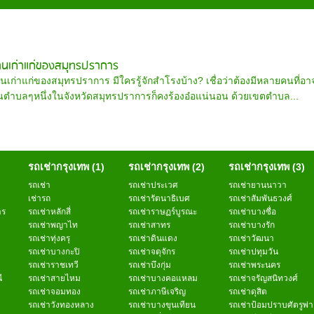
านเก่าแก่ของสมุทรปราการ
นเก่าแก่ของสมุทรปราการ มีใครรู้จักสำโรงบ้าง? เชื่อว่าต้องมีหลายคนที่อ
็นตำบลๆหนึ่งในจังหวัดสมุทรปราการก็คงร้องอ๋อแน่นอน ด้วยเขตตำบล...
รถเช่ากรุงเทพ (1)
รถเช่ากรุงเทพ (2)
รถเช่ากรุงเทพ (3)
รถเช่า
รถเช่าประเวศ
รถเช่ายานนาวา
เช่ารถ
รถเช่ารัตนาธิเบศ
รถเช่าสัมพันธวงศ์
าร
รถเช่าหลักสี่
รถเช่าราษฏร์บูรณะ
รถเช่าบางซื่อ
รถเช่าพญาไท
รถเช่าสาทร
รถเช่าบางรัก
รถเช่าทุ่งครุ
รถเช่าดินแดง
รถเช่าวัฒนา
รถเช่าบางกะปิ
รถเช่าจตุจักร
รถเช่าปทุมวัน
รถเช่าราชเทวี
รถเช่าบึงกุ่ม
รถเช่าพระนคร
ี
รถเช่าสายไหม
รถเช่าบางคอแหลม
รถเช่าจรัญสนิทวงศ์
รถเช่าจอมทอง
รถเช่าภาษีเจริญ
รถเช่าดุสิต
รถเช่าวังทองหลาง
รถเช่าบางขุนเทียน
รถเช่าป้อมปราบศัตรูพ่