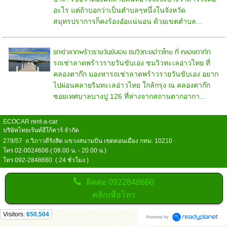
อะไร แต่ถ้าบอกว่าเป็นตำบลๆหนึ่งในจังหวัด
สมุทรปราการก็คงร้องอ๋อแน่นอน ด้วยเขตตำบล...
รถเช่าลาดพร้าวรายวันขับเอง ชมวิวทะเลอ่าวไทย ที่ คลองตาก๊ก
รถเช่าลาดพร้าวรายวันขับเอง ชมวิวทะเลอ่าวไทย ที่
คลองตาก๊ก มองหารถเช่าลาดพร้าวรายวันขับเอง อยาก
ไปผ่อนคลายริมทะเลอ่าวไทย ใกล้กรุง ณ คลองตาก๊ก
ซอยเทศบาลบางปู 126 ที่ห่างจากสถานตากอากา...
ECOCAR rent-a-car
บริษัทไทยเร้นท์อีโก้คาร์ จำกัด
279/57 ถ.วิภาวดีรังสิต แขวงสนามบิน เขตดอนเมือง กทม. 10210
โทร 02-0024606 ( 08.00 น. - 20.00 น.)
โทร 092-2848660 ( 24 ชั่วโมง )
ติดต่อ
0922848660
คลิกเพื่อโทร
Visitors:
650,504