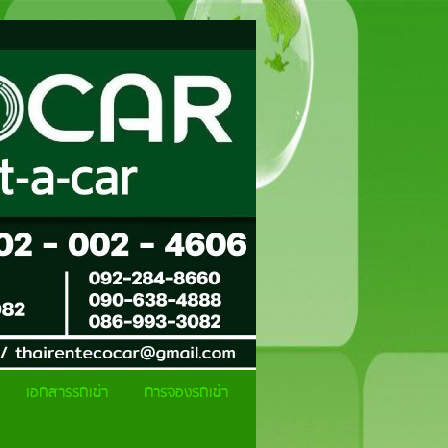
เอกสารรถเช่า
การจองรถเช่า