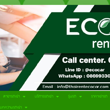
สาขารถเช่า
บริการรถเช่า
รุ่นรถ
ราคาเช่ารถ
บทความรถเช่า