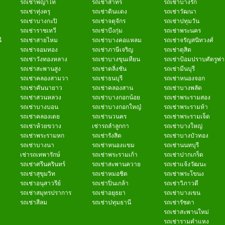
รถเช่าพญาไท
รถเช่าสาทร
รถเช่าบางรัก
รถเช่าทุ่งครุ
รถเช่าดินแดง
รถเช่าวัฒนา
รถเช่าบางกะปิ
รถเช่าจตุจักร
รถเช่าปทุมวัน
รถเช่าราชเทวี
รถเช่าบึงกุ่ม
รถเช่าพระนคร
ี
รถเช่าสายไหม
รถเช่าบางคอแหลม
รถเช่าจรัญสนิทวงศ์
รถเช่าจอมทอง
รถเช่าภาษีเจริญ
รถเช่าดุสิต
รถเช่าวังทองหลาง
รถเช่าบางขุนเทียน
รถเช่าป้อมปราบศัตรูพ่
รถเช่าสะพานสูง
รถเช่าตลิ่งชัน
รถเช่ามีนบุรี
รถเช่าคลองสามวา
รถเช่าธนบุรี
รถเช่าหนองจอก
รถเช่าคันนายาว
รถเช่าคลองสาน
รถเช่าบางพลัด
รถเช่าสวนหลวง
รถเช่าบางกอกน้อย
รถเช่าพระรามสอง
รถเช่าบางบอน
รถเช่าบางกอกใหญ๋
รถเช่าพระรามห้า
รถเช่าคลองเตย
รถเช่านวนคร
รถเช่าพระรามเจ็ด
รถเช่าห้วยขวาง
เช่ารถลำลูกกา
รถเช่าบางใหญ่
รถเช่าพระรามหก
รถเช่ารังสิต
รถเช่าบางบัวทอง
รถเช่าบางนา
รถเช่าหนองแขม
รถเช่านนทบุรี
เช่ารถเทพารักษ์
รถเช่าพระรามเก้า
รถเช่าปากเกร็ด
รถเช่าศรีนครินทร์
รถเช่าสะพานควาย
รถเช่าแจ้งวัฒนะ
รถเช่าสุขุมวิท
รถเช่าหมอชิต
รถเช่าพระโขนง
รถเช่าอนุสาวรีย์
รถเช่าปิ่นเกล้า
รถเช่าวิภาวดี
รถเช่าสมุทรปราการ
รถเช่าอยุธยา
รถเช่าบางเขน
รถเช่าสีลม
รถเช่าปทุมธานี
รถเช่ารัชดา
รถเช่าสะพานใหม่
รถเช่ารามคำแหง