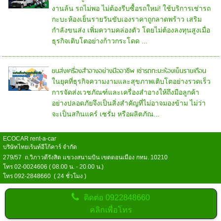
งานล้น รถไม่พอ ไม่ต้องรีบซื้อรถใหม่! ใช้บริการเช่ารถ
กะบะห้องเย็นรายวันขับเองราคาถูกลาดพร้าว เสริม
กำลังขนส่ง เพิ่มความคล่องตัว โดยไม่ต้องลงทุนสูงเมื่อ
ธุรกิจเติบโตอย่างก้าวกระโดด ...
ขนส่งเครื่องสำอางอย่างมืออาชีพ เช่ารถกะบะห้องเย็นรายเดือน
ในยุคที่ธุรกิจความงามและสุขภาพเติบโตอย่างรวดเร็ว
การจัดส่งเวชภัณฑ์และเครื่องสำอางให้ถึงมือลูกค้า
อย่างปลอดภัยจึงเป็นสิ่งสำคัญที่ไม่อาจมองข้าม ไม่ว่า
จะเป็นสกินแคร์ เซรั่ม หรือผลิตภัณ...
ECOCAR rent-a-car
บริษัทไทยเร้นท์อีโก้คาร์ จำกัด
279/57 ถ.วิภาวดีรังสิต แขวงสนามบิน เขตดอนเมือง กทม. 10210
โทร 02-0024606 ( 08.00 น. - 20.00 น.)
โทร 092-2848660 ( 24 ชั่วโมง )
ติดต่อ
0922848660
คลิกเพื่อโทร