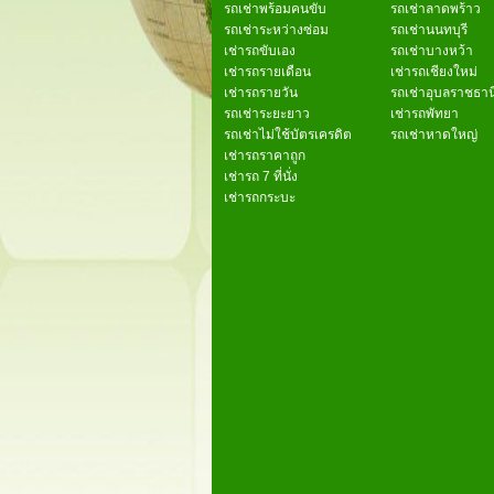
รถเช่าพร้อมคนขับ
รถเช่าลาดพร้าว
รถเช่าระหว่างซ่อม
รถเช่านนทบุรี
เช่ารถขับเอง
รถเช่าบางหว้า
เช่ารถรายเดือน
เช่ารถเชียงใหม่
เช่ารถรายวัน
รถเช่าอุบลราชธาน
รถเช่าระยะยาว
เช่ารถพัทยา
รถเช่าไม่ใช้บัตรเครดิต
รถเช่าหาดใหญ่
เช่ารถราคาถูก
เช่ารถ 7 ที่นั่ง
เช่ารถกระบะ