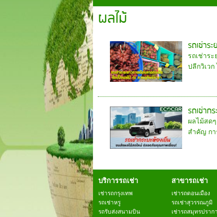
ผลไม้
รถเช่าระ
รถเช่าระย
ปลีกวิเว
รถเช่ากร
ผลไม้สดๆ
สำคัญ การเ
บริการรถเช่า
สาขารถเช่า
เช่ารถกรุงเทพ
เช่ารถดอนเมือง
รถเช่าหรู
รถเช่าสุวรรณภูมิ
รถรับส่งสนามบิน
เช่ารถสมุทรปราก