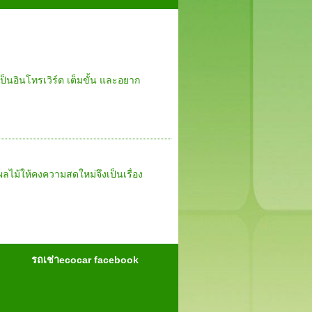
ป็นอินโทรเวิร์ต เต็มขั้น และอยาก
ม้ให้คงความสดใหม่จึงเป็นเรื่อง
รถเช่าecocar facebook