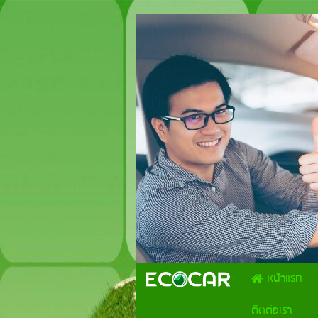
.
หน้าแรก
ติดต่อเรา