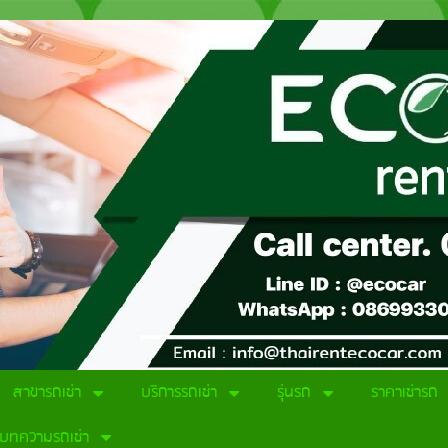
สาขารถเช่า
บริการรถเช่า
รุ่นรถ
ราคาเช่ารถ
บทความรถเช่า