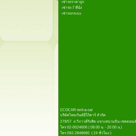
เช่ารถราคาถูก
เช่ารถ 7 ที่นั่ง
เช่ารถกระบะ
ECOCAR rent-a-car
บริษัทไทยเร้นท์อีโก้คาร์ จำกัด
279/57 ถ.วิภาวดีรังสิต แขวงสนามบิน เขตดอนเ
โทร 02-0024606 ( 08.00 น. - 20.00 น.)
โทร 092-2848660 ( 24 ชั่วโมง )