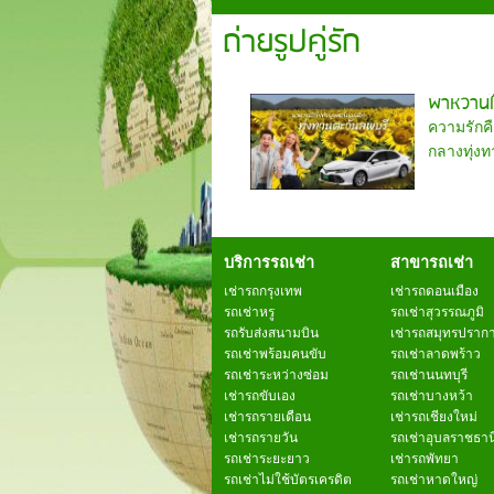
ถ่ายรูปคู่รัก
พาหวานใจ
ความรักค
กลางทุ่งท
บริการรถเช่า
สาขารถเช่า
เช่ารถกรุงเทพ
เช่ารถดอนเมือง
รถเช่าหรู
รถเช่าสุวรรณภูมิ
รถรับส่งสนามบิน
เช่ารถสมุทรปราก
รถเช่าพร้อมคนขับ
รถเช่าลาดพร้าว
รถเช่าระหว่างซ่อม
รถเช่านนทบุรี
เช่ารถขับเอง
รถเช่าบางหว้า
เช่ารถรายเดือน
เช่ารถเชียงใหม่
เช่ารถรายวัน
รถเช่าอุบลราชธาน
รถเช่าระยะยาว
เช่ารถพัทยา
รถเช่าไม่ใช้บัตรเครดิต
รถเช่าหาดใหญ่