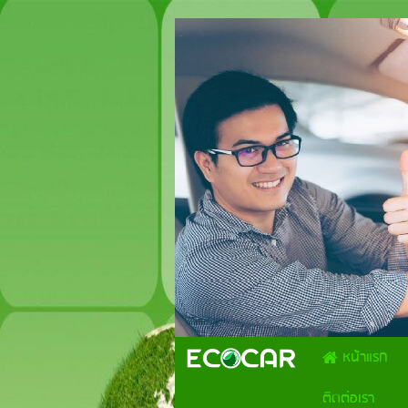
.
หน้าแรก
ติดต่อเรา