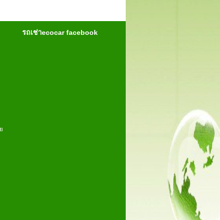
รถเช่าecocar facebook
าย