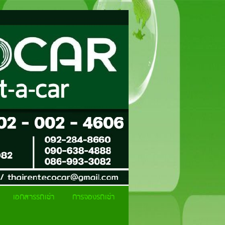
เอกสารรถเช่า
การจองรถเช่า