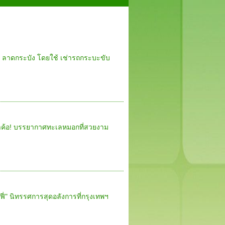
้ๆ ลาดกระบัง โดยใช้ เช่ารถกระบะขับ
ขาค้อ! บรรยากาศทะเลหมอกที่สวยงาม
ี่" นิทรรศการสุดอลังการที่กรุงเทพฯ