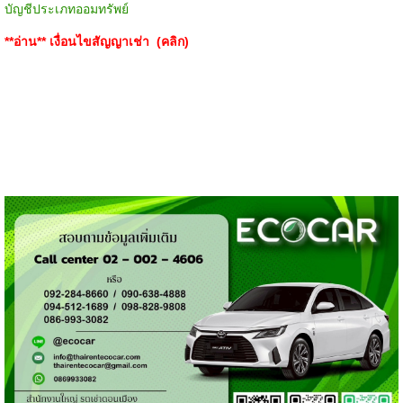
บัญชีประเภทออมทรัพย์
**อ่าน**
เงื่อนไขสัญญาเช่า (คลิก)