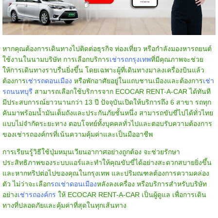
หากคุณต้องการเดินทางไปติดต่อธุรกิจ ท่องเที่ยว หรือกำลังมองหารถยนต์
ใช้งานในนามบริษัท การเลือกบริการ
เช่ารถกรุงเทพ
ที่มีคุณภาพจะช่วย
ให้การเดินทางราบรื่นยิ่งขึ้น โดยเฉพาะผู้ที่เดินทางมาลงเครื่องบินแล้ว
ต้องการ
เช่ารถดอนเมือง
หรือพักอาศัยอยู่ในแถบชานเมืองและต้องการ
เช่า
รถนนทบุรี
สามารถเลือกใช้บริการจาก ECOCAR RENT-A-CAR ได้ทันที
มีประสบการณ์ยาวนานกว่า 13 ปี ปัจจุบันเปิดให้บริการถึง 6 สาขา รถทุก
คันมาพร้อมน้ำมันเต็มถังและประกันภัยชั้นหนึ่ง สามารถขับขี่ไปได้ทั่วไทย
แบบไม่จำกัดระยะทาง ตอบโจทย์ทั้งบุคคลทั่วไปและตอบรับความต้องการ
ของเช่ารถองค์กรที่เน้นความคุ้มค่าและเป็นมืออาชีพ
การเรียนรู้วิธีใช้ปุ่มหมุนเวียนอากาศอย่างถูกต้อง จะช่วยรักษา
ประสิทธิภาพของระบบแอร์และทำให้คุณขับขี่ได้อย่างสะดวกสบายยิ่งขึ้น
และหากทริปต่อไปของคุณในกรุงเทพ และปริมณฑลต้องการความคล่อง
ตัว ไม่ว่าจะเลือก
รถเช่าดอนเมือง
หลังลงเครื่อง หรือบริการสำหรับบริษัท
อย่าง
เช่ารถองค์กร
ให้ ECOCAR RENT-A-CAR เป็นผู้ดูแล เพื่อการเดิน
ทางที่ปลอดภัยและคุ้มค่าที่สุดในทุกเส้นทาง