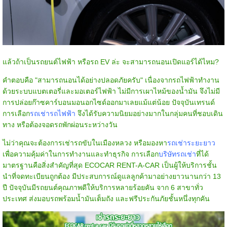
แล้วถ้าเป็นรถยนต์ไฟฟ้า หรือรถ EV ล่ะ จะสามารถนอนเปิดแอร์ได้ไหม?
คำตอบคือ "สามารถนอนได้อย่างปลอดภัยครับ" เนื่องจากรถไฟฟ้าทำงาน
ด้วยระบบแบตเตอรี่และมอเตอร์ไฟฟ้า ไม่มีการเผาไหม้ของน้ำมัน จึงไม่มี
การปล่อยก๊าซคาร์บอนมอนอกไซด์ออกมาเลยแม้แต่น้อย ปัจจุบันเทรนด์
การเลือก
รถเช่ารถไฟฟ้า
จึงได้รับความนิยมอย่างมากในกลุ่มคนที่ชอบเดิน
ทาง หรือต้องจอดรถพักผ่อนระหว่างวัน
ไม่ว่าคุณจะต้องการเช่ารถขับในเมืองหลวง หรือมองหา
รถเช่าระยะยาว
เพื่อความคุ้มค่าในการทำงานและทำธุรกิจ การเลือก
บริษัทรถเช่า
ที่ได้
มาตรฐานคือสิ่งสำคัญที่สุด ECOCAR RENT-A-CAR เป็นผู้ให้บริการชั้น
นำที่จดทะเบียนถูกต้อง มีประสบการณ์ดูแลลูกค้ามาอย่างยาวนานกว่า 13
ปี ปัจจุบันมีรถยนต์คุณภาพดีให้บริการหลายร้อยคัน จาก 6 สาขาทั่ว
ประเทศ ส่งมอบรถพร้อมน้ำมันเต็มถัง และฟรีประกันภัยชั้นหนึ่งทุกคัน