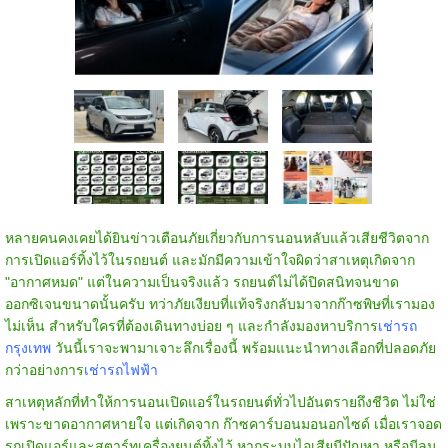
หลายคนคงเคยได้ยินข่าวเตือนภัยเกี่ยวกับการนอนหลับแล้วเสียชีวิตจาก
การเปิดแอร์ทิ้งไว้ในรถยนต์ และมักมีความเข้าใจผิดว่าสาเหตุเกิดจาก
"อากาศหมด" แต่ในความเป็นจริงแล้ว รถยนต์ไม่ได้ปิดสนิทจนขาด
ออกซิเจนขนาดนั้นครับ ทว่าภัยเงียบที่แท้จริงกลับมาจากก๊าซพิษที่เรามอง
ไม่เห็น สำหรับใครที่ต้องเดินทางบ่อย ๆ และกำลังมองหาบริการ
เช่ารถ
กรุงเทพ
วันนี้เราจะพามาเจาะลึกเรื่องนี้ พร้อมแนะนำทางเลือกที่ปลอดภัย
กว่าอย่างการ
เช่ารถไฟฟ้า
สาเหตุหลักที่ทำให้การนอนเปิดแอร์ในรถยนต์ทั่วไปอันตรายถึงชีวิต ไม่ใช่
เพราะขาดอากาศหายใจ แต่เกิดจาก ก๊าซคาร์บอนมอนอกไซด์ เมื่อเราจอด
รถเปิดแอร์และสตาร์ทเครื่องยนต์ทิ้งไว้ หากระบบไอเสียมีปัญหา หรือมีลม