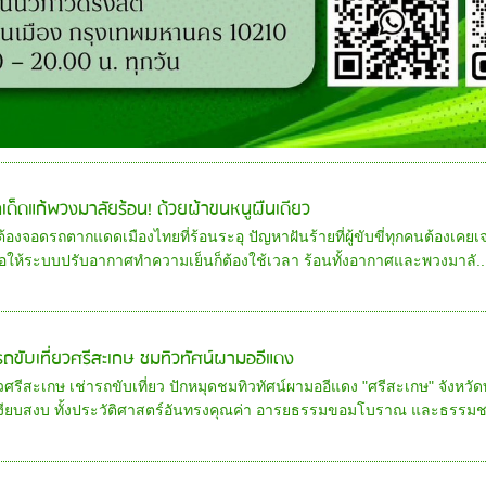
กเด็ดแก้พวงมาลัยร้อน! ด้วยผ้าขนหนูผืนเดียว
อต้องจอดรถตากแดดเมืองไทยที่ร้อนระอุ ปัญหาฝันร้ายที่ผู้ขับขี่ทุกคนต้องเคยเ
อให้ระบบปรับอากาศทำความเย็นก็ต้องใช้เวลา ร้อนทั้งอากาศและพวงมาลั..
ารถขับเที่ยวศรีสะเกษ ชมทิวทัศน์ผามออีแดง
ยวศรีสะเกษ เช่ารถขับเที่ยว ปักหมุดชมทิวทัศน์ผามออีแดง "ศรีสะเกษ" จังหวัด
เงียบสงบ ทั้งประวัติศาสตร์อันทรงคุณค่า อารยธรรมขอมโบราณ และธรรมชา