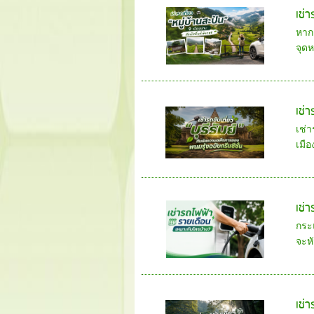
เช่า
หากค
จุด
เช่
เช่า
เมือ
เช่
กระ
จะหั
เช่