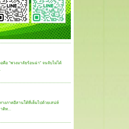
จอคือ "พวงมาลัยร้อนฉ่า" จนจับไม่ได้
.
ทางภาคอีสานใต้ที่เต็มไปด้วยเสน่ห์
ติท...