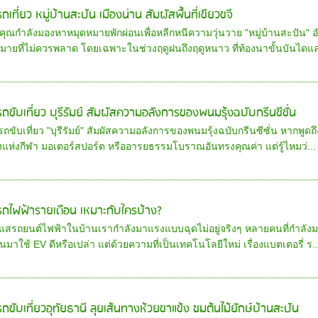
รถเที่ยว หมู่บ้านสะปัน เมืองน่าน สัมผัสพื้นที่เขียวขจี
ุณกำลังมองหาหมุดหมายพักผ่อนเพื่อหลีกหนีความวุ่นวาย "หมู่บ้านสะปัน" อำ
หมายที่ไม่ควรพลาด โดยเฉพาะในช่วงฤดูฝนถึงฤดูหนาว ที่ท้องนาขั้นบันไดแล
ารถขับเที่ยว บุรีรัมย์ สัมผัสความอลังการของพนมรุ้งฉบับกรีนซีซั่น
รถขับเที่ยว "บุรีรัมย์" สัมผัสความอลังการของพนมรุ้งฉบับกรีนซีซั่น หากพูดถ
งแห่งกีฬา มอเตอร์สปอร์ต หรืออารยธรรมโบราณอันทรงคุณค่า แต่รู้ไหมว่...
ารถไฟฟ้ารายเดือน เหมาะกับใครบ้าง?
แสรถยนต์ไฟฟ้าในบ้านเรากำลังมาแรงแบบฉุดไม่อยู่จริงๆ หลายคนที่กำลังมอง
นมาใช้ EV ดีหรือเปล่า แต่ด้วยความที่เป็นเทคโนโลยีใหม่ เรื่องแบตเตอรี่ ร..
ารถขับเที่ยวอุทัยธานี ลุยเส้นทางห้วยขาแข้ง ชมต้นไม้ยักษ์บ้านสะปัน