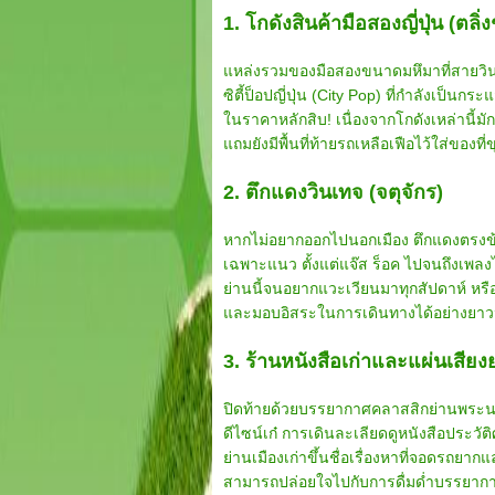
1. โกดังสินค้ามือสองญี่ปุ่น (ตลิ
แหล่งรวมของมือสองขนาดมหึมาที่สายวินเท
ซิตี้ป็อปญี่ปุ่น (City Pop) ที่กำลังเป็
ในราคาหลักสิบ! เนื่องจากโกดังเหล่านี้ม
แถมยังมีพื้นที่ท้ายรถเหลือเฟือไว้ใส่ของที่
2. ตึกแดงวินเทจ (จตุจักร)
หากไม่อยากออกไปนอกเมือง ตึกแดงตรงข้า
เฉพาะแนว ตั้งแต่แจ๊ส ร็อค ไปจนถึงเพลง
ย่านนี้จนอยากแวะเวียนมาทุกสัปดาห์ หรื
และมอบอิสระในการเดินทางได้อย่างยา
3. ร้านหนังสือเก่าและแผ่นเสียง
ปิดท้ายด้วยบรรยากาศคลาสสิกย่านพระนคร
ดีไซน์เก๋ การเดินละเลียดดูหนังสือประว
ย่านเมืองเก่าขึ้นชื่อเรื่องหาที่จอดรถย
สามารถปล่อยใจไปกับการดื่มด่ำบรรยากาศไ