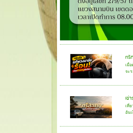
ทริ
เมื่
จะร
เช่
เที่
อัน