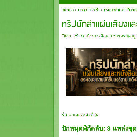
หน้าแรก
>
บทความรถเช่า
>
ทริปนักล่าแผ่นเสียงแล
ทริปนักล่าแผ่นเสียงและ
Tags:
เช่ารถเก๋งรายเดือน
,
เช่ารถราคาถู
รื่นและคล่องตัวที่สุด
ปักหมุดพิกัดลับ: 3 แหล่งขุ