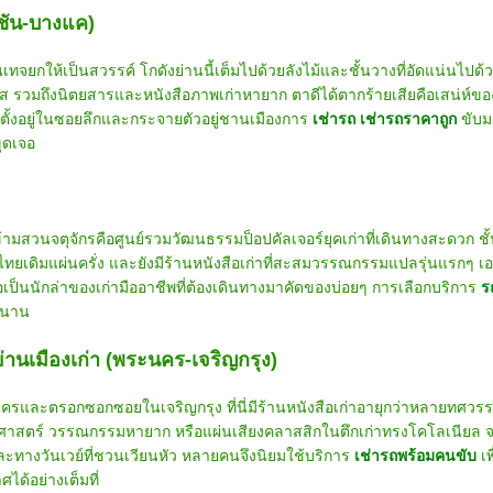
่งชัน-บางแค)
จยกให้เป็นสวรรค์ โกดังย่านนี้เต็มไปด้วยลังไม้และชั้นวางที่อัดแน่นไปด
นกระแส รวมถึงนิตยสารและหนังสือภาพเก่าหายาก ตาดีได้ตากร้ายเสียคือเสน่ห์ข
ักตั้งอยู่ในซอยลึกและกระจายตัวอยู่ชานเมืองการ
เช่ารถ
เช่ารถราคาถูก
ขับ
ขุดเจอ
มสวนจตุจักรคือศูนย์รวมวัฒนธรรมป็อปคัลเจอร์ยุคเก่าที่เดินทางสะดวก ชั
ไทยเดิมแผ่นครั่ง และยังมีร้านหนังสือเก่าที่สะสมวรรณกรรมแปลรุ่นแรกๆ เอา
อเป็นนักล่าของเก่ามืออาชีพที่ต้องเดินทางมาคัดของบ่อยๆ การเลือกบริการ
ร
วนาน
ย่านเมืองเก่า (พระนคร-เจริญกรุง)
และตรอกซอกซอยในเจริญกรุง ที่นี่มีร้านหนังสือเก่าอายุกว่าหลายทศวรรษซ
ัติศาสตร์ วรรณกรรมหายาก หรือแผ่นเสียงคลาสสิกในตึกเก่าทรงโคโลเนียล จะ
ากและทางวันเวย์ที่ชวนเวียนหัว หลายคนจึงนิยมใช้บริการ
เช่ารถพร้อมคนขับ
เพ
ด้อย่างเต็มที่