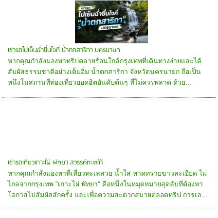
เช่ารถไปเย็นฉ่ำชื่นใจที่ น้ำตกสาริกา นครนายก
หากคุณกำลังมองหาทริปคลายร้อนใกล้กรุงเทพที่เดินทางง่ายและได้
สัมผัสธรรมชาติอย่างเต็มอิ่ม น้ำตกสาริกา จังหวัดนครนายก ถือเป็น
หนึ่งในสถานที่ท่องเที่ยวยอดฮิตอันดับต้นๆ ที่ไม่ควรพลาด ด้วย...
เช่ารถเที่ยวเกาะไผ่ พัทยา สวรรค์ทะเลใต้
หากคุณกำลังมองหาที่เที่ยวทะเลสวย น้ำใส หาดทรายขาวละเอียด ไม่
ไกลจากกรุงเทพ "เกาะไผ่ พัทยา" คือหนึ่งในหมุดหมายสุดลับที่ต้องหา
โอกาสไปสัมผัสสักครั้ง และเพื่อความสะดวกสบายตลอดทริป การเล...