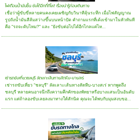
ไฟเตือนน้ำมันขึ้น ขับได้อีกกี่กิโล? เรื่องน่ารู้ก่อนเดินทาง
เชื่อว่าผู้ขับขี่หลายคนคงเคยเผชิญกับวินาทีลุ้นระทึก เมื่อไฟสัญญาณ
รูปถังน้ำมันสีส้มสว่างขึ้นบนหน้าปัด คำถามแรกที่เด้งเข้ามาในหัวทันที
คือ "รถจะดับไหม?" และ "ยังขับต่อไปได้อีกไกลแค่ไห...
เช่ารถขับเที่ยวชลบุรี ลัดเลาะเส้นทางสัตหีบ-บางสเร่
เช่ารถขับเที่ยว "ชลบุรี" ลัดเลาะเส้นทางสัตหีบ-บางสเร่ หากพูดถึง
ชลบุรี หลายคนอาจนึกถึงความคึกคักของพัทยาหรือบางแสนเป็นอันดับ
แรก แต่ถ้าลองขับเลยลงมาทางใต้สักนิด คุณจะได้พบกับมุมสงบขอ...