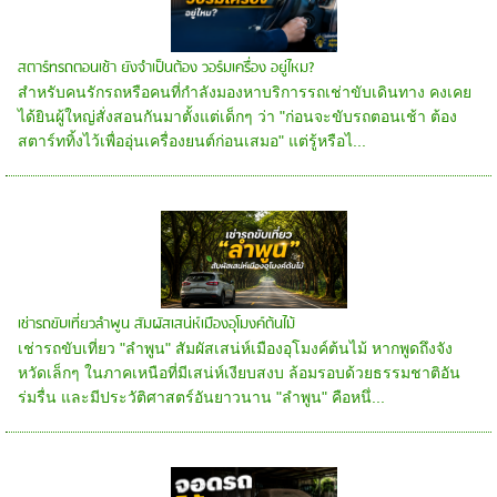
สตาร์ทรถตอนเช้า ยังจำเป็นต้อง วอร์มเครื่อง อยู่ไหม?
สำหรับคนรักรถหรือคนที่กำลังมองหาบริการรถเช่าขับเดินทาง คงเคย
ได้ยินผู้ใหญ่สั่งสอนกันมาตั้งแต่เด็กๆ ว่า "ก่อนจะขับรถตอนเช้า ต้อง
สตาร์ททิ้งไว้เพื่ออุ่นเครื่องยนต์ก่อนเสมอ" แต่รู้หรือไ...
เช่ารถขับเที่ยวลำพูน สัมผัสเสน่ห์เมืองอุโมงค์ต้นไม้
เช่ารถขับเที่ยว "ลำพูน" สัมผัสเสน่ห์เมืองอุโมงค์ต้นไม้ หากพูดถึงจัง
หวัดเล็กๆ ในภาคเหนือที่มีเสน่ห์เงียบสงบ ล้อมรอบด้วยธรรมชาติอัน
ร่มรื่น และมีประวัติศาสตร์อันยาวนาน "ลำพูน" คือหนึ่...