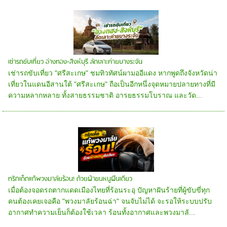
เช่ารถขับเที่ยว อ่างทอง-สิงห์บุรี ลัดเลาะค่ายบางระจัน
เช่ารถขับเที่ยว "ศรีสะเกษ" ชมทิวทัศน์ผามออีแดง หากพูดถึงจังหวัดน่า
เที่ยวในแดนอีสานใต้ "ศรีสะเกษ" ถือเป็นอีกหนึ่งจุดหมายปลายทางที่มี
ความหลากหลาย ทั้งสายธรรมชาติ อารยธรรมโบราณ และวัด...
ทริกเด็ดแก้พวงมาลัยร้อน! ด้วยผ้าขนหนูผืนเดียว
เมื่อต้องจอดรถตากแดดเมืองไทยที่ร้อนระอุ ปัญหาฝันร้ายที่ผู้ขับขี่ทุก
คนต้องเคยเจอคือ "พวงมาลัยร้อนฉ่า" จนจับไม่ได้ จะรอให้ระบบปรับ
อากาศทำความเย็นก็ต้องใช้เวลา ร้อนทั้งอากาศและพวงมาลั...