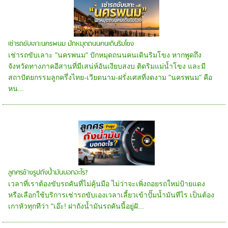
เช่ารถขับเลาะนครพนม ปักหมุดถนนคนเดินริมโขง
เช่ารถขับเลาะ "นครพนม" ปักหมุดถนนคนเดินริมโขง หากพูดถึง
จังหวัดทางภาคอีสานที่มีเสน่ห์อันเงียบสงบ ติดริมแม่น้ำโขง และมี
สถาปัตยกรรมลูกครึ่งไทย-เวียดนาม-ฝรั่งเศสที่งดงาม "นครพนม" คือ
หน...
ลูกศรข้างรูปถังน้ำมันบอกอะไร?
เวลาที่เราต้องขับรถคันที่ไม่คุ้นมือ ไม่ว่าจะเพิ่งถอยรถใหม่ป้ายแดง
หรือเลือกใช้บริการเช่ารถขับเองเวลาเลี้ยวเข้าปั๊มน้ำมันทีไร เป็นต้อง
เกาหัวทุกทีว่า "เอ๊ะ! ฝาถังน้ำมันรถคันนี้อยู่ฝั...