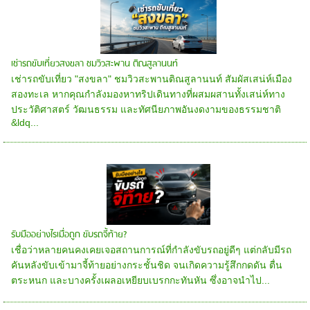
เช่ารถขับเที่ยวสงขลา ชมวิวสะพาน ติณสูลานนท์
เช่ารถขับเที่ยว "สงขลา" ชมวิวสะพานติณสูลานนท์ สัมผัสเสน่ห์เมือง
สองทะเล หากคุณกำลังมองหาทริปเดินทางที่ผสมผสานทั้งเสน่ห์ทาง
ประวัติศาสตร์ วัฒนธรรม และทัศนียภาพอันงดงามของธรรมชาติ
&ldq...
รับมืออย่างไรเมื่อถูก ขับรถจี้ท้าย?
เชื่อว่าหลายคนคงเคยเจอสถานการณ์ที่กำลังขับรถอยู่ดีๆ แต่กลับมีรถ
คันหลังขับเข้ามาจี้ท้ายอย่างกระชั้นชิด จนเกิดความรู้สึกกดดัน ตื่น
ตระหนก และบางครั้งเผลอเหยียบเบรกกะทันหัน ซึ่งอาจนำไป...