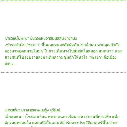
เช่ารถขับไปพะเยา ขึ้นดอยหนอกสัมผัสสันเขาฉ่ำฝน
เช่ารถขับไป "พะเยา" ขึ้นดอยหนอกสัมผัสสันเขาฉ่ำฝน หากคุณกำลัง
มองหาหมุดหมายใหม่ๆ ในการเดินทางไปสัมผัสไอหมอก ลมหนาว และ
สายฝนที่โปรยปรายลงมาเติมความชุ่มฉ่ำให้หัวใจ "พะเยา" คือเมือง
สงบเ...
เช่ารถเที่ยว ปราสาทเขาพนมรุ้ง บุรีรัมย์
เมื่อลมหนาวโชยมาเยือน หลายคนคงเริ่มมองหาสถานที่ท่องเที่ยวเพื่อ
พักผ่อนหย่อนใจ และหนึ่งในแลนด์มาร์กทางประวัติศาสตร์ที่ไม่ว่าจะ