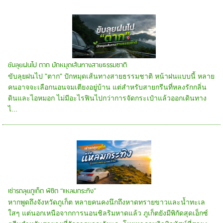
ขับลุยฝนไป ตาก ปักหมุดเส้นทางสายธรรมชาติ
ขับลุยฝนไป "ตาก" ปักหมุดเส้นทางสายธรรมชาติ หน้าฝนแบบนี้ หลาย
คนอาจจะเลือกนอนจมเตียงอยู่บ้าน แต่สำหรับสายกรีนที่หลงรักกลิ่น
ดินและไอหมอก ไม่มีอะไรฟินไปกว่าการจัดกระเป๋าแล้วออกเดินทาง
ไ...
เช่ารถลุยภูเก็ต พิชิต “แหลมกระทิง”
หากพูดถึงจังหวัดภูเก็ต หลายคนคงนึกถึงหาดทรายขาวและน้ำทะเล
ใสๆ แต่นอกเหนือจากการนอนชิลริมหาดแล้ว ภูเก็ตยังมีพิกัดสุดเอ็กซ์