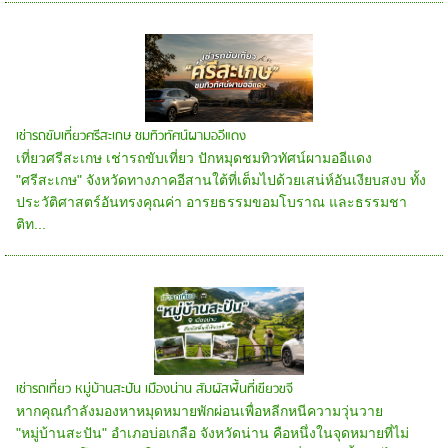
เช่ารถขับเที่ยวศรีสะเกษ ชมทิวทัศน์ผามออีแดง
เที่ยวศรีสะเกษ เช่ารถขับเที่ยว ปักหมุดชมทิวทัศน์ผามออีแดง
"ศรีสะเกษ" จังหวัดทางภาคอีสานใต้ที่เต็มไปด้วยเสน่ห์อันเงียบสงบ ทั้ง
ประวัติศาสตร์อันทรงคุณค่า อารยธรรมขอมโบราณ และธรรมชา
ติท...
เช่ารถเที่ยว หมู่บ้านสะปัน เมืองน่าน สัมผัสพื้นที่เขียวขจี
หากคุณกำลังมองหาหมุดหมายพักผ่อนเพื่อหลีกหนีความวุ่นวาย
"หมู่บ้านสะปัน" อำเภอบ่อเกลือ จังหวัดน่าน คือหนึ่งในจุดหมายที่ไม่