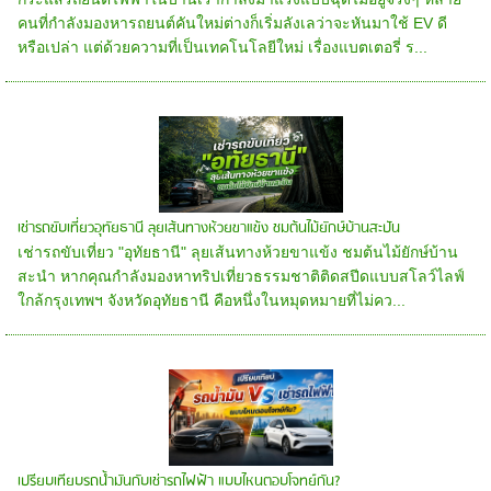
คนที่กำลังมองหารถยนต์คันใหม่ต่างก็เริ่มลังเลว่าจะหันมาใช้ EV ดี
หรือเปล่า แต่ด้วยความที่เป็นเทคโนโลยีใหม่ เรื่องแบตเตอรี่ ร...
เช่ารถขับเที่ยวอุทัยธานี ลุยเส้นทางห้วยขาแข้ง ชมต้นไม้ยักษ์บ้านสะปัน
เช่ารถขับเที่ยว "อุทัยธานี" ลุยเส้นทางห้วยขาแข้ง ชมต้นไม้ยักษ์บ้าน
สะนำ หากคุณกำลังมองหาทริปเที่ยวธรรมชาติติดสปีดแบบสโลว์ไลฟ์
ใกล้กรุงเทพฯ จังหวัดอุทัยธานี คือหนึ่งในหมุดหมายที่ไม่คว...
เปรียบเทียบรถน้ำมันกับเช่ารถไฟฟ้า แบบไหนตอบโจทย์กัน?