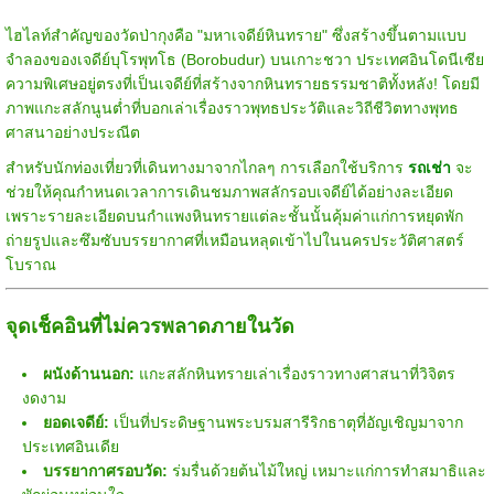
ไฮไลท์สำคัญของวัดป่ากุงคือ "มหาเจดีย์หินทราย" ซึ่งสร้างขึ้นตามแบบ
จำลองของเจดีย์บุโรพุทโธ (Borobudur) บนเกาะชวา ประเทศอินโดนีเซีย
ความพิเศษอยู่ตรงที่เป็นเจดีย์ที่สร้างจากหินทรายธรรมชาติทั้งหลัง! โดยมี
ภาพแกะสลักนูนต่ำที่บอกเล่าเรื่องราวพุทธประวัติและวิถีชีวิตทางพุทธ
ศาสนาอย่างประณีต
สำหรับนักท่องเที่ยวที่เดินทางมาจากไกลๆ การเลือกใช้บริการ
รถเช่า
จะ
ช่วยให้คุณกำหนดเวลาการเดินชมภาพสลักรอบเจดีย์ได้อย่างละเอียด
เพราะรายละเอียดบนกำแพงหินทรายแต่ละชั้นนั้นคุ้มค่าแก่การหยุดพัก
ถ่ายรูปและซึมซับบรรยากาศที่เหมือนหลุดเข้าไปในนครประวัติศาสตร์
โบราณ
จุดเช็คอินที่ไม่ควรพลาดภายในวัด
ผนังด้านนอก:
แกะสลักหินทรายเล่าเรื่องราวทางศาสนาที่วิจิตร
งดงาม
ยอดเจดีย์:
เป็นที่ประดิษฐานพระบรมสารีริกธาตุที่อัญเชิญมาจาก
ประเทศอินเดีย
บรรยากาศรอบวัด:
ร่มรื่นด้วยต้นไม้ใหญ่ เหมาะแก่การทำสมาธิและ