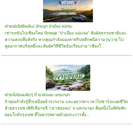
เช่ารถขับไปเชียงใหม่ ปักหมุด ป่าเมี่ยง แม่แจ่ม
เช่ารถขับไปเชียงใหม่ ปักหมุด "ป่าเมี่ยง แม่แจ่ม" สัมผัสธรรมชาติและ
ความสงบที่แท้จริง หากคุณกำลังมองหาทริปหลีกหนีความวุ่นวาย ไป
สูดอากาศบริสุทธิ์และสัมผัสวิถีชีวิตอันเรียบง่าย "เชียงใ...
เช่ารถไปรับลมฟินๆ ที่ เขาช่องลม นครนายก
ถ้าคุณกำลังรู้สึกเหนื่อยล้าจากงาน และอยากหาเวลาไปชาร์จแบตชีวิต
ด้วยธรรมชาติสีเขียวขจี “เขาช่องลม” จ.นครนายก คือหนึ่งในพิกัดพัก
ผ่อนใกล้กรุงเทพ ที่ไม่ควรพลาดด้วยประการทั้ง...