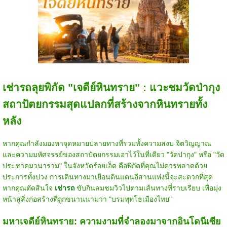
เช่ารถลุยพิกัด "เจดีย์หินทราย" : แวะชมวัดป่ากุง
สถาปัตยกรรมสุดแปลกที่สร้างจากหินทรายทั้ง
หลัง
หากคุณกำลังมองหาจุดหมายปลายทางที่รวมทั้งความสงบ จิตวิญญาณ
และความมหัศจรรย์ของสถาปัตยกรรมเอาไว้ในที่เดียว "วัดป่ากุง" หรือ "วัด
ประชาคมวนาราม" ในจังหวัดร้อยเอ็ด คือพิกัดที่คุณไม่ควรพลาดด้วย
ประการทั้งปวง การเดินทางมาเยือนดินแดนอีสานแห่งนี้จะสะดวกที่สุด
หากคุณตัดสินใจ
เช่ารถ
ขับกินลมชมวิวไปตามเส้นทางที่ราบเรียบ เพื่อมุ่ง
หน้าสู่สิ่งก่อสร้างที่ถูกขนานนามว่า "บรมพุทโธเมืองไทย"
มหาเจดีย์หินทราย: ความงามที่จำลองมาจากอินโดนีเซีย