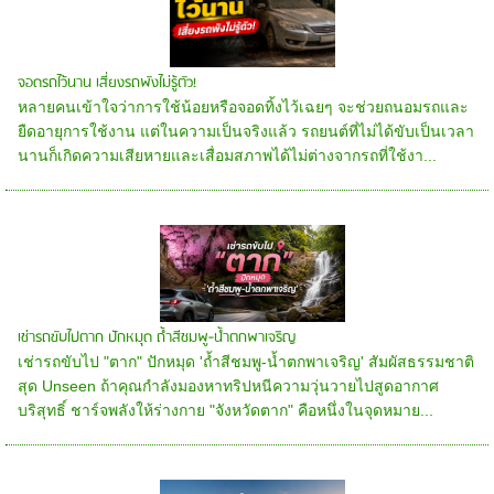
จอดรถไว้นาน เสี่ยงรถพังไม่รู้ตัว!
หลายคนเข้าใจว่าการใช้น้อยหรือจอดทิ้งไว้เฉยๆ จะช่วยถนอมรถและ
ยืดอายุการใช้งาน แต่ในความเป็นจริงแล้ว รถยนต์ที่ไม่ได้ขับเป็นเวลา
นานก็เกิดความเสียหายและเสื่อมสภาพได้ไม่ต่างจากรถที่ใช้งา...
เช่ารถขับไปตาก ปักหมุด ถ้ำสีชมพู-น้ำตกพาเจริญ
เช่ารถขับไป "ตาก" ปักหมุด 'ถ้ำสีชมพู-น้ำตกพาเจริญ' สัมผัสธรรมชาติ
สุด Unseen ถ้าคุณกำลังมองหาทริปหนีความวุ่นวายไปสูดอากาศ
บริสุทธิ์ ชาร์จพลังให้ร่างกาย "จังหวัดตาก" คือหนึ่งในจุดหมาย...