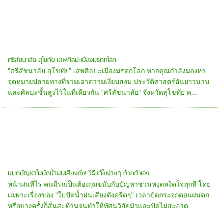
ศรีสัชนาลัย สุโขทัย เสพศิลปะเมืองมรดกโลก
"ศรีสัชนาลัย สุโขทัย" เสพศิลปะเมืองมรดกโลก หากคุณกำลังมองหา
จุดหมายปลายทางที่รวมเอาความเงียบสงบ ประวัติศาสตร์อันยาวนาน
และศิลปะชั้นสูงไว้ในที่เดียวกัน "ศรีสัชนาลัย" จังหวัดสุโขทัย ค...
หมดปัญหาใบปัดน้ำฝนเสียงดัง! วิธีแก้ไขง่ายๆ ด้วยตัวเอง
หน้าฝนทีไร คนมีรถเป็นต้องกุมขมับกับปัญหาชวนหงุดหงิดใจทุกที โดย
เฉพาะเรื่องของ "ใบปัดน้ำฝนเสียงดังครืดๆ" เวลาปัดกระจกตอนฝนตก
หรือบางครั้งก็สั่นสะท้านจนทำให้ทัศนวิสัยมัวและปัดไม่สะอาด...