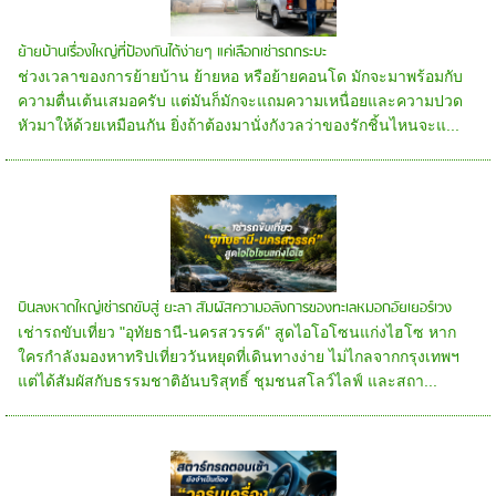
ย้ายบ้านเรื่องใหญ่ที่ป้องกันได้ง่ายๆ แค่เลือกเช่ารถกระบะ
ช่วงเวลาของการย้ายบ้าน ย้ายหอ หรือย้ายคอนโด มักจะมาพร้อมกับ
ความตื่นเต้นเสมอครับ แต่มันก็มักจะแถมความเหนื่อยและความปวด
หัวมาให้ด้วยเหมือนกัน ยิ่งถ้าต้องมานั่งกังวลว่าของรักชิ้นไหนจะแ...
บินลงหาดใหญ่เช่ารถขับสู่ ยะลา สัมผัสความอลังการของทะเลหมอกอัยเยอร์เวง
เช่ารถขับเที่ยว "อุทัยธานี-นครสวรรค์" สูดไอโอโซนแก่งไฮโซ หาก
ใครกำลังมองหาทริปเที่ยววันหยุดที่เดินทางง่าย ไม่ไกลจากกรุงเทพฯ
แต่ได้สัมผัสกับธรรมชาติอันบริสุทธิ์ ชุมชนสโลว์ไลฟ์ และสถา...