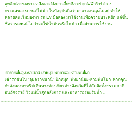
จุดเสียบ่อยของรถ EV มือสอง ไม่อยากเสี่ยงเลือกเช่ารถไฟฟ้าดีกว่าไหม?
กระแสของรถยนต์ไฟฟ้า ในปัจจุบันถือว่ามาแรงจนฉุดไม่อยู่ ทำให้
หลายคนเริ่มมองหา รถ EV มือสอง มาใช้งานเพื่อความประหยัด แต่ขึ้น
ชื่อว่ารถยนต์ ไม่ว่าจะใช้น้ำมันหรือไฟฟ้า เมื่อผ่านการใช้งาน...
เช่ารถขับไปอุบลราชธานี ปักหมุด พัทยาน้อย-สามพันโบก
เช่ารถขับไป "อุบลราชธานี" ปักหมุด 'พัทยาน้อย-สามพันโบก' หากคุณ
กำลังมองหาทริปเดินทางท่องเที่ยวต่างจังหวัดที่ได้สัมผัสทั้งธรรมชาติ
อันอัศจรรย์ วิวแม่น้ำสุดอลังการ และอาหารอร่อยริมน้ำ ...