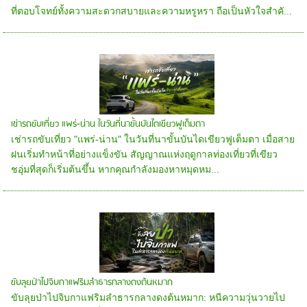
ที่ตอบโจทย์ทั้งความสะดวกสบายและความหรูหรา ถือเป็นหัวใจสำคั...
เช่ารถขับเที่ยว แพร่-น่าน ในวันที่นาขั้นบันไดเขียวฟูเต็มตา
เช่ารถขับเที่ยว "แพร่-น่าน" ในวันที่นาขั้นบันไดเขียวฟูเต็มตา เมื่อสาย
ฝนเริ่มทำหน้าที่อย่างแข็งขัน สัญญาณแห่งฤดูกาลท่องเที่ยวที่เขียว
ชอุ่มที่สุดก็เริ่มต้นขึ้น หากคุณกำลังมองหาหมุดหม...
ขับลุยป่าไปจิบกาแฟริมลำธารกลางดงต้นหมาก
ขับลุยป่าไปจิบกาแฟริมลำธารกลางดงต้นหมาก: หนีความวุ่นวายไป