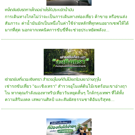
เคล็ดลับขับรถทางไกลอย่างไรให้ประหยัดน้ำมัน
การเดินทางไกลไม่ว่าจะเป็นการเดินทางท่องเที่ยว ค้าขาย หรือขนส่ง
สัมภาระ ค่าน้ำมันมักเป็นหนึ่งในค่าใช้จ่ายหลักที่ทุกคนอยากเซฟให้ได้
มากที่สุด นอกจากเทคนิคการขับขี่ที่จะช่วยประหยัดพลังง...
เช่ารถขับเที่ยวฉะเชิงเทรา สำรวจอุโมงค์ต้นไม้เขตร้อนเขาอ่างฤาไน
เช่ารถขับเที่ยว "ฉะเชิงเทรา" สำรวจอุโมงค์ต้นไม้เขตร้อนเขาอ่างฤา
ไน หากคุณกำลังมองหาทริปเที่ยววันหยุดสั้นๆ ใกล้กรุงเทพฯ ที่ได้ทั้ง
ความสิริมงคล เสพงานศิลป์ และสัมผัสธรรมชาติอันบริสุทธ...