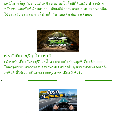
ยุคนี้ใครๆ ก็พูดถึงรถยนต์ไฟฟ้า ด้วยเทคโนโลยีที่ทันสมัย ประหยัดค่า
พลังงาน และขับขี่เงียบสบาย แต่ก็ยังมีคำถามตามมาเสมอว่า หากต้อง
ใช้งานจริง ระหว่างการใช้รถน้ำมันแบบเดิม กับการเลือกเช...
เช่ารถขับเที่ยวสระบุรี ลุยถ้ำดาวเขาแก้ว
เช่ารถขับเที่ยว "สระบุรี" ลุยถ้ำดาวเขาแก้ว ปักหมุดที่เที่ยว Unseen
ใกล้กรุงเทพฯ หากกำลังมองหาทริปเดินทางสั้นๆ สำหรับวันหยุดเสาร์-
อาทิตย์ ที่ใช้เวลาเดินทางจากกรุงเทพฯ เพียง 2 ชั่วโม...