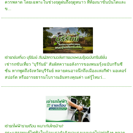
ควรพลาด โดยเฉพาะในช่วงฤดูฝนถึงฤดูหนาว ที่ท้องนาขั้นบันไดและ
ข...
เช่ารถขับเที่ยว บุรีรัมย์ สัมผัสความอลังการของพนมรุ้งฉบับกรีนซีซั่น
เช่ารถขับเที่ยว "บุรีรัมย์" สัมผัสความอลังการของพนมรุ้งฉบับกรีนซี
ซั่น หากพูดถึงจังหวัดบุรีรัมย์ หลายคนอาจนึกถึงเมืองแห่งกีฬา มอเตอร์
สปอร์ต หรืออารยธรรมโบราณอันทรงคุณค่า แต่รู้ไหมว่...
เช่ารถไฟฟ้ารายเดือน เหมาะกับใครบ้าง?
กระแสรถยนต์ไฟฟ้าในบ้านเรากำลังมาแรงแบบฉุดไม่อยู่จริงๆ หลาย