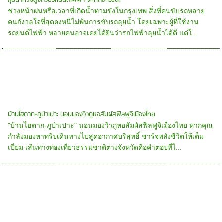
ลุยน้ำท่วมสูงด้วยรถยนต์ไฟฟ้า จะเกิดอะไรขึ้น?
ช่วงหน้าฝนหรือเวลาที่เกิดน้ำท่วมขังในกรุงเทพ สิ่งที่คนขับรถหลาย
คนกังวลใจที่สุดคงหนีไม่พ้นการขับรถลุยน้ำ โดยเฉพาะผู้ที่ใช้งาน
รถยนต์ไฟฟ้า หลายคนอาจเคยได้ยินว่ารถไฟฟ้าลุยน้ำได้ดี แต่ใ...
บ้านไฮตาก-ภูป่าเปาะ นอนมองวิวภูหอสัมผัสฟีลฟูจิเมืองไทย
"บ้านไฮตาก-ภูป่าเปาะ" นอนมองวิวภูหอสัมผัสฟีลฟูจิเมืองไทย หากคุณ
กำลังมองหาทริปเดินทางไปสูดอากาศบริสุทธิ์ ชาร์จพลังชีวิตให้เต็ม
เปี่ยม เส้นทางท่องเที่ยวธรรมชาติต่างจังหวัดคือคำตอบที่ไ...