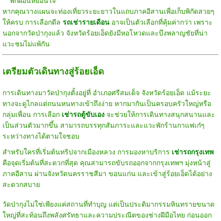
พักผ่อนหย่อนใจ
หากคุณวางแผนจะท่องเที่ยวระยะยาวในแถบภาคอีสานเพื่อเก็บพิกัดสวยๆ
ให้ครบ การเลือกดีล
รถเช่ารายเดือน
อาจเป็นตัวเลือกที่คุ้มค่ากว่า เพราะ
นอกจากวัดป่ากุงแล้ว จังหวัดร้อยเอ็ดยังมีหอโหวดและบึงพลาญชัยที่น่า
แวะชมไม่แพ้กัน
เตรียมตัวเดินทางสู่ร้อยเอ็ด
การเดินทางมาวัดป่ากุงตั้งอยู่ที่ อำเภอศรีสมเด็จ จังหวัดร้อยเอ็ด แม้ระยะ
ทางจะดูไกลแต่ถนนหนทางเข้าถึงง่าย หากมากันเป็นครอบครัวใหญ่หรือ
กลุ่มเพื่อน การเลือก
เช่ารถตู้ขับเอง
จะช่วยให้การเดินทางสนุกสนานและ
เป็นส่วนตัวมากขึ้น สามารถบรรทุกสัมภาระและแวะพักร้านกาแฟเก๋ๆ
ระหว่างทางได้ตามใจชอบ
สำหรับใครที่เริ่มต้นทริปจากเมืองหลวง การมองหาบริการ
เช่ารถกรุงเทพ
คือจุดเริ่มต้นที่สะดวกที่สุด คุณสามารถขับรถออกจากกรุงเทพฯ มุ่งหน้าสู่
ภาคอีสาน ผ่านจังหวัดนครราชสีมา ขอนแก่น และเข้าสู่ร้อยเอ็ดได้อย่าง
สะดวกสบาย
วัดป่ากุงไม่ใช่เพียงแค่สถานที่ทำบุญ แต่เป็นประติมากรรมหินทรายขนาด
ใหญ่ที่สะท้อนถึงพลังศรัทธาและความประณีตของช่างฝีมือไทย ก่อนออก