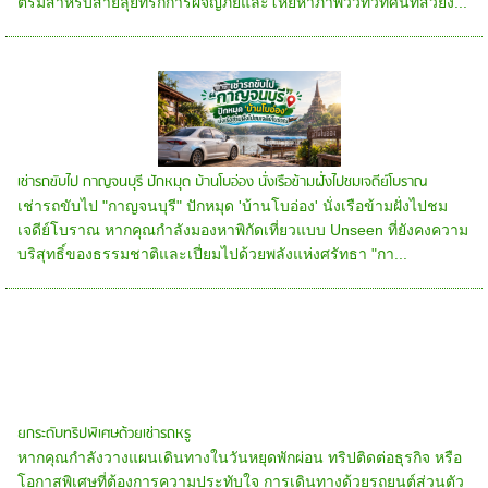
ตรีมสำหรับสายลุยที่รักการผจญภัยและโหยหาภาพวิวทิวทัศน์ที่สวยง...
เช่ารถขับไป กาญจนบุรี ปักหมุด บ้านโบอ่อง นั่งเรือข้ามฝั่งไปชมเจดีย์โบราณ
เช่ารถขับไป "กาญจนบุรี" ปักหมุด 'บ้านโบอ่อง' นั่งเรือข้ามฝั่งไปชม
เจดีย์โบราณ หากคุณกำลังมองหาพิกัดเที่ยวแบบ Unseen ที่ยังคงความ
บริสุทธิ์ของธรรมชาติและเปี่ยมไปด้วยพลังแห่งศรัทธา "กา...
ยกระดับทริปพิเศษด้วยเช่ารถหรู
หากคุณกำลังวางแผนเดินทางในวันหยุดพักผ่อน ทริปติดต่อธุรกิจ หรือ
โอกาสพิเศษที่ต้องการความประทับใจ การเดินทางด้วยรถยนต์ส่วนตัว