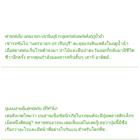
เช่ารถขับไป นครนายก-ปราจีนบุรี ตะลุยแก่งหินเพลิงในฤดูน้ำฉ่ำ
เช่ารถขับไป "นครนายก-ปราจีนบุรี" ตะลุยแก่งหินเพลิงในฤดูน้ำฉ่ำ
เมื่อหยาดฝนเริ่มโรยตัวลงมา ป่าไม้และผืนป่าตะวันออกก็กลับมามีชีวิต
ชีวาอีกครั้ง หากคุณกำลังมองหารทริปสั้นๆ เสาร์-อาทิตย์...
ปุ่มบนสายเข็มขัดนิรภัย มีไว้ทำไม?
เคยสังเกตไหมว่า บนสายเข็มขัดนิรภัยในรถยนต์จะมีปุ่มพลาสติกเล็กๆ
เม็ดหนึ่งติดอยู่? หลายคนอาจจะเคยเห็นแต่ไม่เคยรู้เลยว่าปุ่มนี้มีชื่อ
เรียกว่าอะไรและมีหน้าที่อย่างไรกันแน่ สำหรับใครที่ช...