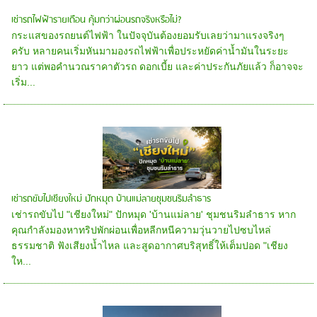
เช่ารถไฟฟ้ารายเดือน คุ้มกว่าผ่อนรถจริงหรือไม่?
กระแสของรถยนต์ไฟฟ้า ในปัจจุบันต้องยอมรับเลยว่ามาแรงจริงๆ
ครับ หลายคนเริ่มหันมามองรถไฟฟ้าเพื่อประหยัดค่าน้ำมันในระยะ
ยาว แต่พอคำนวณราคาตัวรถ ดอกเบี้ย และค่าประกันภัยแล้ว ก็อาจจะ
เริ่ม...
เช่ารถขับไปเชียงใหม่ ปักหมุด บ้านแม่ลายชุมชนริมลำธาร
เช่ารถขับไป "เชียงใหม่" ปักหมุด 'บ้านแม่ลาย' ชุมชนริมลำธาร หาก
คุณกำลังมองหาทริปพักผ่อนเพื่อหลีกหนีความวุ่นวายไปซบไหล่
ธรรมชาติ ฟังเสียงน้ำไหล และสูดอากาศบริสุทธิ์ให้เต็มปอด "เชียง
ให...