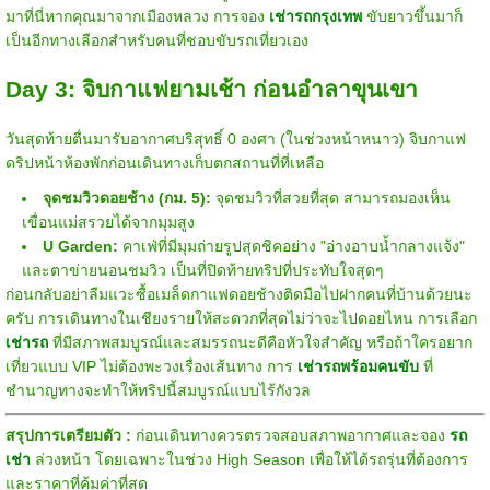
มาที่นี่หากคุณมาจากเมืองหลวง การจอง
เช่ารถกรุงเทพ
ขับยาวขึ้นมาก็
เป็นอีกทางเลือกสำหรับคนที่ชอบขับรถเที่ยวเอง
Day 3: จิบกาแฟยามเช้า ก่อนอำลาขุนเขา
วันสุดท้ายตื่นมารับอากาศบริสุทธิ์ 0 องศา (ในช่วงหน้าหนาว) จิบกาแฟ
ดริปหน้าห้องพักก่อนเดินทางเก็บตกสถานที่ที่เหลือ
จุดชมวิวดอยช้าง (กม. 5):
จุดชมวิวที่สวยที่สุด สามารถมองเห็น
เขื่อนแม่สรวยได้จากมุมสูง
U Garden:
คาเฟ่ที่มีมุมถ่ายรูปสุดชิคอย่าง "อ่างอาบน้ำกลางแจ้ง"
และตาข่ายนอนชมวิว เป็นที่ปิดท้ายทริปที่ประทับใจสุดๆ
ก่อนกลับอย่าลืมแวะซื้อเมล็ดกาแฟดอยช้างติดมือไปฝากคนที่บ้านด้วยนะ
ครับ การเดินทางในเชียงรายให้สะดวกที่สุดไม่ว่าจะไปดอยไหน การเลือก
เช่ารถ
ที่มีสภาพสมบูรณ์และสมรรถนะดีคือหัวใจสำคัญ หรือถ้าใครอยาก
เที่ยวแบบ VIP ไม่ต้องพะวงเรื่องเส้นทาง การ
เช่ารถพร้อมคนขับ
ที่
ชำนาญทางจะทำให้ทริปนี้สมบูรณ์แบบไร้กังวล
สรุปการเตรียมตัว :
ก่อนเดินทางควรตรวจสอบสภาพอากาศและจอง
รถ
เช่า
ล่วงหน้า โดยเฉพาะในช่วง High Season เพื่อให้ได้รถรุ่นที่ต้องการ
และราคาที่คุ้มค่าที่สุด