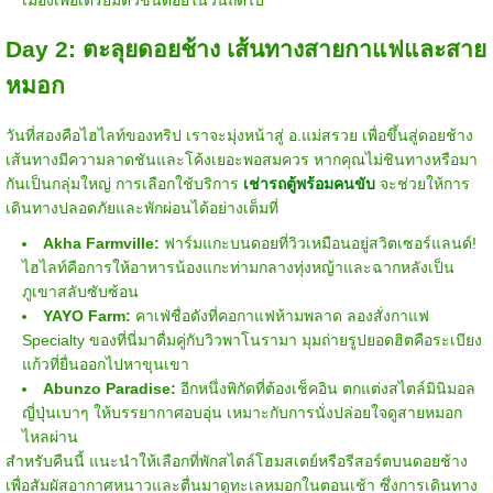
Day 2: ตะลุยดอยช้าง เส้นทางสายกาแฟและสาย
หมอก
วันที่สองคือไฮไลท์ของทริป เราจะมุ่งหน้าสู่ อ.แม่สรวย เพื่อขึ้นสู่ดอยช้าง
เส้นทางมีความลาดชันและโค้งเยอะพอสมควร หากคุณไม่ชินทางหรือมา
กันเป็นกลุ่มใหญ่ การเลือกใช้บริการ
เช่ารถตู้พร้อมคนขับ
จะช่วยให้การ
เดินทางปลอดภัยและพักผ่อนได้อย่างเต็มที่
Akha Farmville:
ฟาร์มแกะบนดอยที่วิวเหมือนอยู่สวิตเซอร์แลนด์!
ไฮไลท์คือการให้อาหารน้องแกะท่ามกลางทุ่งหญ้าและฉากหลังเป็น
ภูเขาสลับซับซ้อน
YAYO Farm:
คาเฟ่ชื่อดังที่คอกาแฟห้ามพลาด ลองสั่งกาแฟ
Specialty ของที่นี่มาดื่มคู่กับวิวพาโนรามา มุมถ่ายรูปยอดฮิตคือระเบียง
แก้วที่ยื่นออกไปหาขุนเขา
Abunzo Paradise:
อีกหนึ่งพิกัดที่ต้องเช็คอิน ตกแต่งสไตล์มินิมอล
ญี่ปุ่นเบาๆ ให้บรรยากาศอบอุ่น เหมาะกับการนั่งปล่อยใจดูสายหมอก
ไหลผ่าน
สำหรับคืนนี้ แนะนำให้เลือกที่พักสไตล์โฮมสเตย์หรือรีสอร์ตบนดอยช้าง
เพื่อสัมผัสอากาศหนาวและตื่นมาดูทะเลหมอกในตอนเช้า ซึ่งการเดินทาง