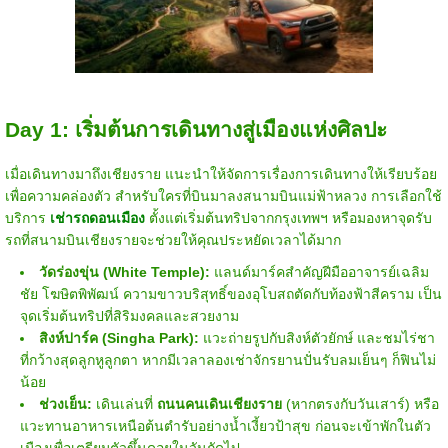
Day 1: เริ่มต้นการเดินทางสู่เมืองแห่งศิลปะ
เมื่อเดินทางมาถึงเชียงราย แนะนำให้จัดการเรื่องการเดินทางให้เรียบร้อย
เพื่อความคล่องตัว สำหรับใครที่บินมาลงสนามบินแม่ฟ้าหลวง การเลือกใช้
บริการ
เช่ารถดอนเมือง
ตั้งแต่เริ่มต้นทริปจากกรุงเทพฯ หรือมองหาจุดรับ
รถที่สนามบินเชียงรายจะช่วยให้คุณประหยัดเวลาได้มาก
วัดร่องขุ่น (White Temple):
แลนด์มาร์คสำคัญฝีมืออาจารย์เฉลิม
ชัย โฆษิตพิพัฒน์ ความขาวบริสุทธิ์ของอุโบสถตัดกับท้องฟ้าสีคราม เป็น
จุดเริ่มต้นทริปที่สิริมงคลและสวยงาม
สิงห์ปาร์ค (Singha Park):
แวะถ่ายรูปกับสิงห์ตัวยักษ์ และชมไร่ชา
ที่กว้างสุดลูกหูลูกตา หากมีเวลาลองเช่าจักรยานปั่นรับลมเย็นๆ ก็ฟินไม่
น้อย
ช่วงเย็น:
เดินเล่นที่
ถนนคนเดินเชียงราย
(หากตรงกับวันเสาร์) หรือ
แวะทานอาหารเหนือต้นตำรับอย่างน้ำเงี้ยวป้าสุข ก่อนจะเข้าพักในตัว
เมืองเพื่อเตรียมตัวขึ้นดอยในวันถัดไป