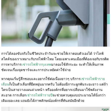
การได้ลองขับจริงในชีวิตประจำวันจะช่วยให้เราตอบตัวเองได้ ว่าไลฟ์
สไตล์ของเราเหมาะกับรถไฟฟ้าไหม โดยเฉพาะคนเมืองที่ต้องเจอกับรถติด
การหาบริการ
เช่ารถไฟฟ้ากรุงเทพ
มาลองใช้สักระยะ จะทำให้เห็นภาพ
ชัดเจนเรื่องจุดชาร์จและการประหยัดค่าใช้จ่าย
หากคุณเริ่มรู้สึกชอบและอยากใช้ต่อเนื่องยาวๆ บริการ
เช่ารถไฟฟ้าราย
เดือน
ก็เป็นตัวเลือกที่ยืดหยุ่นมากครับ ไม่ต้องมีภาระผูกพันระยะยาว แต่ถ้า
ใครเป็นสายวางแผนล่วงหน้า หรือองค์กรที่อยากเปลี่ยนมาใช้พลังงาน
สะอาด การเลือก
เช่ารถไฟฟ้ารายปี
จะช่วยควบคุมงบประมาณได้นิ่งกว่า
เดิมเยอะเลย แถมยังได้ภาพลักษณ์องค์กรที่ทันสมัยอีกด้วย