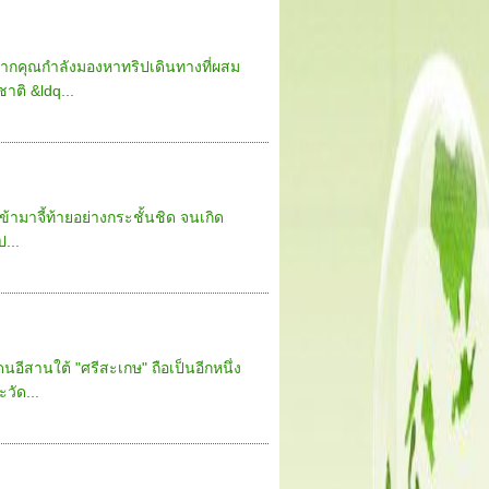
หากคุณกำลังมองหาทริปเดินทางที่ผสม
ติ &ldq...
้ามาจี้ท้ายอย่างกระชั้นชิด จนเกิด
...
นอีสานใต้ "ศรีสะเกษ" ถือเป็นอีกหนึ่ง
ัด...