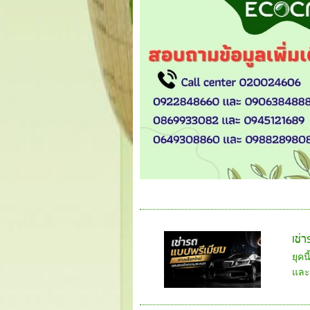
เช่
ยุค
และ