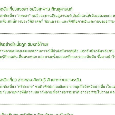
ารถขับเที่ยวสงขลา ชมวิวสะพาน ติณสูลานนท์
ารถขับเที่ยว "สงขลา" ชมวิวสะพานติณสูลานนท์ สัมผัสเสน่ห์เมืองสองทะเล 
นทั้งเสน่ห์ทางประวัติศาสตร์ วัฒนธรรม และทัศนียภาพอันงดงามของธรรมชา
ืออย่างไรเมื่อถูก ขับรถจี้ท้าย?
อว่าหลายคนคงเคยเจอสถานการณ์ที่กำลังขับรถอยู่ดีๆ แต่กลับมีรถคันหลังขับเข
มรู้สึกกดดัน ตื่นตระหนก และบางครั้งเผลอเหยียบเบรกกะทันหัน ซึ่งอาจนำไป
รถขับเที่ยว อ่างทอง-สิงห์บุรี ลัดเลาะค่ายบางระจัน
รถขับเที่ยว "ศรีสะเกษ" ชมทิวทัศน์ผามออีแดง หากพูดถึงจังหวัดน่าเที่ยวในแด
หมายปลายทางที่มีความหลากหลาย ทั้งสายธรรมชาติ อารยธรรมโบราณ และว