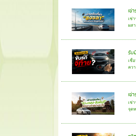
เช่
เช่
ผสา
รับม
เชื่
ควา
เช่า
เช่า
จุด