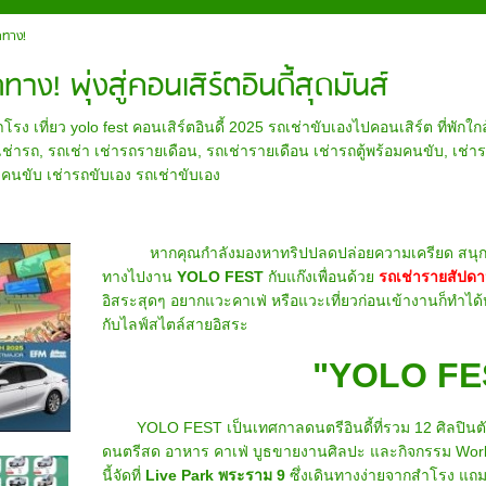
ดทาง!
ง! พุ่งสู่คอนเสิร์ตอินดี้สุดมันส์
ง เที่ยว yolo fest คอนเสิร์ตอินดี้ 2025 รถเช่าขับเองไปคอนเสิร์ต ที่พักใก
เช่ารถ
,
รถเช่า เช่ารถรายเดือน
,
รถเช่ารายเดือน เช่ารถตู้พร้อมคนขับ
,
เช่าร
มคนขับ เช่ารถขับเอง รถเช่าขับเอง
หากคุณกำลังมองหาทริปปลดปล่อยความเครียด สนุกให้สุ
ทางไปงาน
YOLO FEST
กับแก๊งเพื่อนด้วย
รถเช่ารายสัปดา
อิสระสุดๆ อยากแวะคาเฟ่ หรือแวะเที่ยวก่อนเข้างานก็ทำได้
กับไลฟ์สไตล์สายอิสระ
"YOLO FE
YOLO FEST เป็นเทศกาลดนตรีอินดี้ที่รวม 12 ศิลปินตัวท
ดนตรีสด อาหาร คาเฟ่ บูธขายงานศิลปะ และกิจกรรม Works
นี้จัดที่
Live Park พระราม 9
ซึ่งเดินทางง่ายจากสำโรง แถม