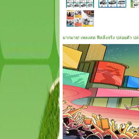
มากมาย! เพลงสด ฟีลลิ่งจริง ปล่อยตัว ปล่