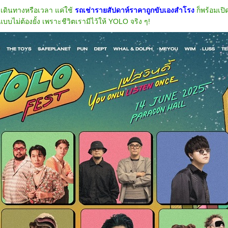
องเดินทางหรือเวลา แค่ใช้
รถเช่ารายสัปดาห์ราคาถูกขับเองสำโรง
ก็พร้อมเป
บไม่ต้องยั้ง เพราะชีวิตเรามีไว้ให้ YOLO จริง ๆ!