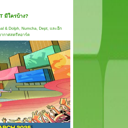
ST มีใครบ้าง?
t, Whal & Dolph, Numcha, Dept, และอีก
รรยากาศสตรีทอาร์ต