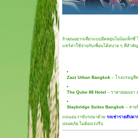
ถ้าคุณอยากเที่ยวแบบยืดหยุ่นไม่ง้อแท็กซี
แชร์ค่าใช้จ่ายกับเพื่อนได้สบาย ๆ ที่ส
Zazz Urban Bangkok
– โรงแรมบูทีคม
The Qube 88 Hotel
– ราคาย่อมเยา ส
Staybridge Suites Bangkok
– สายฟี
แน่นอนว่าขับรถมาด้วย
รถเช่ารายสัปดา
ปลอดภัย ไม่ต้องเร่งรีบ