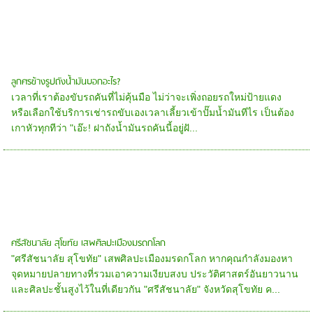
ลูกศรข้างรูปถังน้ำมันบอกอะไร?
เวลาที่เราต้องขับรถคันที่ไม่คุ้นมือ ไม่ว่าจะเพิ่งถอยรถใหม่ป้ายแดง
หรือเลือกใช้บริการเช่ารถขับเองเวลาเลี้ยวเข้าปั๊มน้ำมันทีไร เป็นต้อง
เกาหัวทุกทีว่า "เอ๊ะ! ฝาถังน้ำมันรถคันนี้อยู่ฝั...
ศรีสัชนาลัย สุโขทัย เสพศิลปะเมืองมรดกโลก
"ศรีสัชนาลัย สุโขทัย" เสพศิลปะเมืองมรดกโลก หากคุณกำลังมองหา
จุดหมายปลายทางที่รวมเอาความเงียบสงบ ประวัติศาสตร์อันยาวนาน
และศิลปะชั้นสูงไว้ในที่เดียวกัน "ศรีสัชนาลัย" จังหวัดสุโขทัย ค...