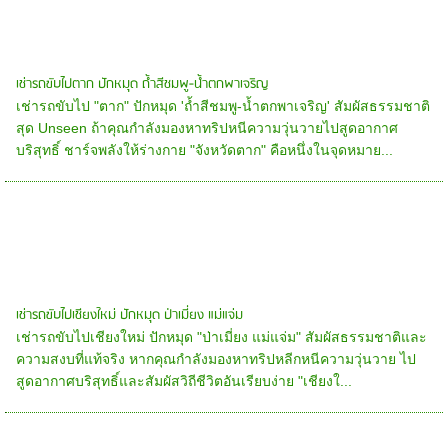
เช่ารถขับไปตาก ปักหมุด ถ้ำสีชมพู-น้ำตกพาเจริญ
เช่ารถขับไป "ตาก" ปักหมุด 'ถ้ำสีชมพู-น้ำตกพาเจริญ' สัมผัสธรรมชาติ
สุด Unseen ถ้าคุณกำลังมองหาทริปหนีความวุ่นวายไปสูดอากาศ
บริสุทธิ์ ชาร์จพลังให้ร่างกาย "จังหวัดตาก" คือหนึ่งในจุดหมาย...
เช่ารถขับไปเชียงใหม่ ปักหมุด ป่าเมี่ยง แม่แจ่ม
เช่ารถขับไปเชียงใหม่ ปักหมุด "ป่าเมี่ยง แม่แจ่ม" สัมผัสธรรมชาติและ
ความสงบที่แท้จริง หากคุณกำลังมองหาทริปหลีกหนีความวุ่นวาย ไป
สูดอากาศบริสุทธิ์และสัมผัสวิถีชีวิตอันเรียบง่าย "เชียงใ...