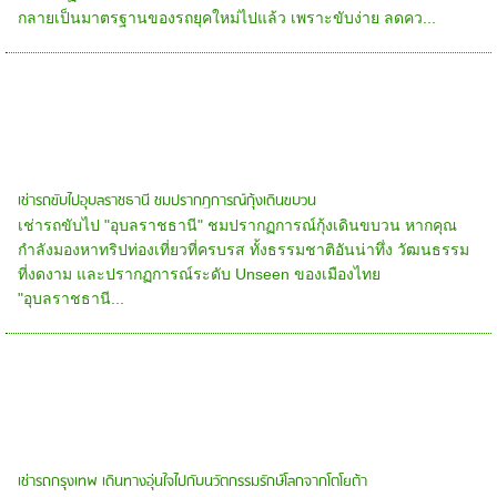
กลายเป็นมาตรฐานของรถยุคใหม่ไปแล้ว เพราะขับง่าย ลดคว...
เช่ารถขับไปอุบลราชธานี ชมปรากฏการณ์กุ้งเดินขบวน
เช่ารถขับไป "อุบลราชธานี" ชมปรากฏการณ์กุ้งเดินขบวน หากคุณ
กำลังมองหาทริปท่องเที่ยวที่ครบรส ทั้งธรรมชาติอันน่าทึ่ง วัฒนธรรม
ที่งดงาม และปรากฏการณ์ระดับ Unseen ของเมืองไทย
"อุบลราชธานี...
เช่ารถกรุงเทพ เดินทางอุ่นใจไปกับนวัตกรรมรักษ์โลกจากโตโยต้า