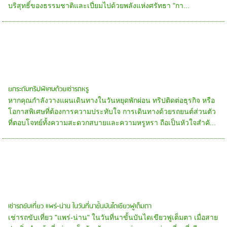
บริสุทธิ์ของธรรมชาติและเปี่ยมไปด้วยพลังแห่งศรัทธา "กา...
ยกระดับทริปพิเศษด้วยเช่ารถหรู
หากคุณกำลังวางแผนเดินทางในวันหยุดพักผ่อน ทริปติดต่อธุรกิจ หรือ
โอกาสพิเศษที่ต้องการความประทับใจ การเดินทางด้วยรถยนต์ส่วนตัว
ที่ตอบโจทย์ทั้งความสะดวกสบายและความหรูหรา ถือเป็นหัวใจสำคั...
เช่ารถขับเที่ยว แพร่-น่าน ในวันที่นาขั้นบันไดเขียวฟูเต็มตา
เช่ารถขับเที่ยว "แพร่-น่าน" ในวันที่นาขั้นบันไดเขียวฟูเต็มตา เมื่อสาย