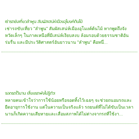
เช่ารถขับเที่ยวลำพูน สัมผัสเสน่ห์เมืองอุโมงค์ต้นไม้
เช่ารถขับเที่ยว "ลำพูน" สัมผัสเสน่ห์เมืองอุโมงค์ต้นไม้ หากพูดถึงจัง
หวัดเล็กๆ ในภาคเหนือที่มีเสน่ห์เงียบสงบ ล้อมรอบด้วยธรรมชาติอัน
ร่มรื่น และมีประวัติศาสตร์อันยาวนาน "ลำพูน" คือหนึ่...
จอดรถไว้นาน เสี่ยงรถพังไม่รู้ตัว!
หลายคนเข้าใจว่าการใช้น้อยหรือจอดทิ้งไว้เฉยๆ จะช่วยถนอมรถและ
ยืดอายุการใช้งาน แต่ในความเป็นจริงแล้ว รถยนต์ที่ไม่ได้ขับเป็นเวลา
นานก็เกิดความเสียหายและเสื่อมสภาพได้ไม่ต่างจากรถที่ใช้งา...