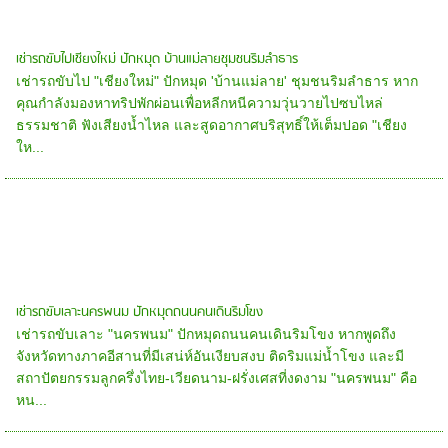
เช่ารถขับไปเชียงใหม่ ปักหมุด บ้านแม่ลายชุมชนริมลำธาร
เช่ารถขับไป "เชียงใหม่" ปักหมุด 'บ้านแม่ลาย' ชุมชนริมลำธาร หาก
คุณกำลังมองหาทริปพักผ่อนเพื่อหลีกหนีความวุ่นวายไปซบไหล่
ธรรมชาติ ฟังเสียงน้ำไหล และสูดอากาศบริสุทธิ์ให้เต็มปอด "เชียง
ให...
เช่ารถขับเลาะนครพนม ปักหมุดถนนคนเดินริมโขง
เช่ารถขับเลาะ "นครพนม" ปักหมุดถนนคนเดินริมโขง หากพูดถึง
จังหวัดทางภาคอีสานที่มีเสน่ห์อันเงียบสงบ ติดริมแม่น้ำโขง และมี
สถาปัตยกรรมลูกครึ่งไทย-เวียดนาม-ฝรั่งเศสที่งดงาม "นครพนม" คือ
หน...