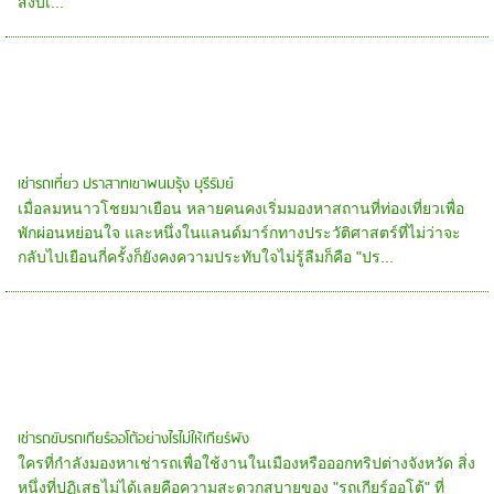
สงบเ...
เช่ารถเที่ยว ปราสาทเขาพนมรุ้ง บุรีรัมย์
เมื่อลมหนาวโชยมาเยือน หลายคนคงเริ่มมองหาสถานที่ท่องเที่ยวเพื่อ
พักผ่อนหย่อนใจ และหนึ่งในแลนด์มาร์กทางประวัติศาสตร์ที่ไม่ว่าจะ
กลับไปเยือนกี่ครั้งก็ยังคงความประทับใจไม่รู้ลืมก็คือ "ปร...
เช่ารถขับรถเกียร์ออโต้อย่างไรไม่ให้เกียร์พัง
ใครที่กำลังมองหาเช่ารถเพื่อใช้งานในเมืองหรือออกทริปต่างจังหวัด สิ่ง
หนึ่งที่ปฏิเสธไม่ได้เลยคือความสะดวกสบายของ "รถเกียร์ออโต้" ที่