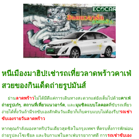
หนีเมืองมาฮิป!
เช่ารถเที่ยวลาดพร้าว
คาเฟ่
สวย
ของกินเด็ด
ถ่ายรูปมันส์
ย่าน
ลาดพร้าว
ไม่ได้มีดีแค่การเดินทางสะดวกแต่ยังเต็มไปด้วย
คาเฟ่
ถ่ายรูปเก๋
ๆ
,
สถานที่เที่ยวแนวอาร์ต
, และ
มุมชิลแบบโลคอล
ที่ขับรถเที่ยว
ง่ายได้ทั้งวันถ้ามีรถขับเองสักคันวันเดียวก็เก็บครบแบบไม่ต้องรีบ!
รถเช่า
ขับเองรายวันลาดพร้าว
หากคุณกำลังมองหาทริปวันเดียวสุดชิลในกรุงเทพฯ ที่ครบทั้งการพักผ่อน
ถ่ายรูปลงโซเชียล และจิบกาแฟในคาเฟ่บรรยากาศดี การ
รถเช่าขับเอง