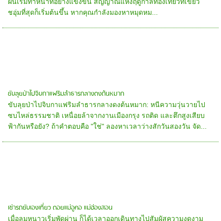
ฝนเริ่มทำหน้าที่อย่างแข็งขัน สัญญาณแห่งฤดูกาลท่องเที่ยวที่เขียว
ชอุ่มที่สุดก็เริ่มต้นขึ้น หากคุณกำลังมองหาหมุดหม...
ขับลุยป่าไปจิบกาแฟริมลำธารกลางดงต้นหมาก
ขับลุยป่าไปจิบกาแฟริมลำธารกลางดงต้นหมาก: หนีความวุ่นวายไป
ซบไหล่ธรรมชาติ เหนื่อยล้าจากงานเมืองกรุง รถติด และตึกสูงเสียบ
ฟ้ากันหรือยัง? ถ้าคำตอบคือ "ใช่" ลองหาเวลาว่างสักวันสองวัน จัด...
เช่ารถขับเองเที่ยว ดอยแม่อูคอ แม่ฮ่องสอน
เมื่อลมหนาวเริ่มพัดผ่าน ก็ได้เวลาออกเดินทางไปสัมผัสความงดงาม