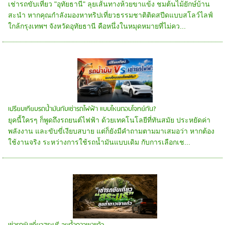
เช่ารถขับเที่ยว "อุทัยธานี" ลุยเส้นทางห้วยขาแข้ง ชมต้นไม้ยักษ์บ้าน
สะนำ หากคุณกำลังมองหาทริปเที่ยวธรรมชาติติดสปีดแบบสโลว์ไลฟ์
ใกล้กรุงเทพฯ จังหวัดอุทัยธานี คือหนึ่งในหมุดหมายที่ไม่คว...
เปรียบเทียบรถน้ำมันกับเช่ารถไฟฟ้า แบบไหนตอบโจทย์กัน?
ยุคนี้ใครๆ ก็พูดถึงรถยนต์ไฟฟ้า ด้วยเทคโนโลยีที่ทันสมัย ประหยัดค่า
พลังงาน และขับขี่เงียบสบาย แต่ก็ยังมีคำถามตามมาเสมอว่า หากต้อง
ใช้งานจริง ระหว่างการใช้รถน้ำมันแบบเดิม กับการเลือกเช...