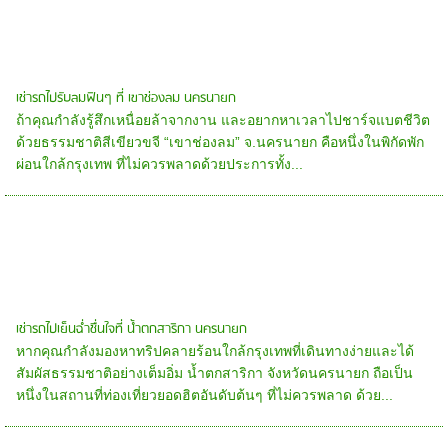
เช่ารถไปรับลมฟินๆ ที่ เขาช่องลม นครนายก
ถ้าคุณกำลังรู้สึกเหนื่อยล้าจากงาน และอยากหาเวลาไปชาร์จแบตชีวิต
ด้วยธรรมชาติสีเขียวขจี “เขาช่องลม” จ.นครนายก คือหนึ่งในพิกัดพัก
ผ่อนใกล้กรุงเทพ ที่ไม่ควรพลาดด้วยประการทั้ง...
เช่ารถไปเย็นฉ่ำชื่นใจที่ น้ำตกสาริกา นครนายก
หากคุณกำลังมองหาทริปคลายร้อนใกล้กรุงเทพที่เดินทางง่ายและได้
สัมผัสธรรมชาติอย่างเต็มอิ่ม น้ำตกสาริกา จังหวัดนครนายก ถือเป็น
หนึ่งในสถานที่ท่องเที่ยวยอดฮิตอันดับต้นๆ ที่ไม่ควรพลาด ด้วย...