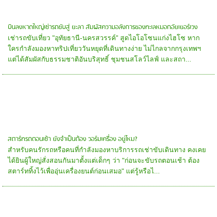
บินลงหาดใหญ่เช่ารถขับสู่ ยะลา สัมผัสความอลังการของทะเลหมอกอัยเยอร์เวง
เช่ารถขับเที่ยว "อุทัยธานี-นครสวรรค์" สูดไอโอโซนแก่งไฮโซ หาก
ใครกำลังมองหาทริปเที่ยววันหยุดที่เดินทางง่าย ไม่ไกลจากกรุงเทพฯ
แต่ได้สัมผัสกับธรรมชาติอันบริสุทธิ์ ชุมชนสโลว์ไลฟ์ และสถา...
สตาร์ทรถตอนเช้า ยังจำเป็นต้อง วอร์มเครื่อง อยู่ไหม?
สำหรับคนรักรถหรือคนที่กำลังมองหาบริการรถเช่าขับเดินทาง คงเคย
ได้ยินผู้ใหญ่สั่งสอนกันมาตั้งแต่เด็กๆ ว่า "ก่อนจะขับรถตอนเช้า ต้อง
สตาร์ททิ้งไว้เพื่ออุ่นเครื่องยนต์ก่อนเสมอ" แต่รู้หรือไ...