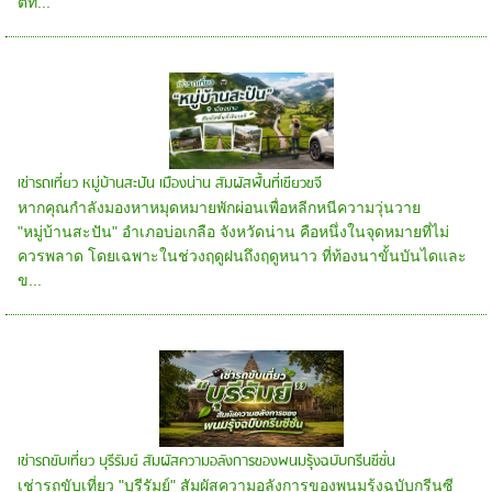
ติท...
เช่ารถเที่ยว หมู่บ้านสะปัน เมืองน่าน สัมผัสพื้นที่เขียวขจี
หากคุณกำลังมองหาหมุดหมายพักผ่อนเพื่อหลีกหนีความวุ่นวาย
"หมู่บ้านสะปัน" อำเภอบ่อเกลือ จังหวัดน่าน คือหนึ่งในจุดหมายที่ไม่
ควรพลาด โดยเฉพาะในช่วงฤดูฝนถึงฤดูหนาว ที่ท้องนาขั้นบันไดและ
ข...
เช่ารถขับเที่ยว บุรีรัมย์ สัมผัสความอลังการของพนมรุ้งฉบับกรีนซีซั่น
เช่ารถขับเที่ยว "บุรีรัมย์" สัมผัสความอลังการของพนมรุ้งฉบับกรีนซี