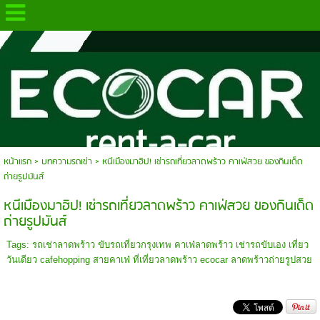
.
หน้าแรก
>
บทความรถเช่า
>
หนีเมืองมาฮิป! เช่ารถเที่ยวลาดพร้าว คาเฟ่สวย ของกินเด็ด
ถ่ายรูปมันส์
หนีเมืองมาฮิป! เช่ารถเที่ยวลาดพร้าว คาเฟ่สวย ของกินเด็ด
ถ่ายรูปมันส์
Tags:
รถเช่าลาดพร้าว ขับรถเที่ยวกรุงเทพ คาเฟ่ลาดพร้าว เช่ารถขับเอง เที่ยว
วันเดียว cafehopping สายคาเฟ่ ที่เที่ยวลาดพร้าว ecocar ลาดพร้าวถ่ายรูปสวย