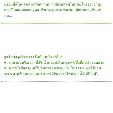
ของหนึ่งในแลนด์มาร์กหน้าหนาวที่สวยที่สุดในเมืองไทยอย่าง "ทุ่ง
ดอกบัวตอง ดอยแม่อูคอ" อำเภอขุนยวม จังหวัดแม่ฮ่องสอน ดินแด
นท...
ลุยน้ำท่วมสูงด้วยรถยนต์ไฟฟ้า จะเกิดอะไรขึ้น?
ช่วงหน้าฝนหรือเวลาที่เกิดน้ำท่วมขังในกรุงเทพ สิ่งที่คนขับรถหลาย
คนกังวลใจที่สุดคงหนีไม่พ้นการขับรถลุยน้ำ โดยเฉพาะผู้ที่ใช้งาน
รถยนต์ไฟฟ้า หลายคนอาจเคยได้ยินว่ารถไฟฟ้าลุยน้ำได้ดี แต่ใ...