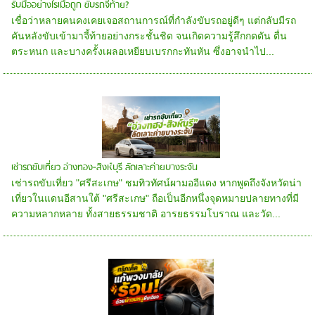
รับมืออย่างไรเมื่อถูก ขับรถจี้ท้าย?
เชื่อว่าหลายคนคงเคยเจอสถานการณ์ที่กำลังขับรถอยู่ดีๆ แต่กลับมีรถ
คันหลังขับเข้ามาจี้ท้ายอย่างกระชั้นชิด จนเกิดความรู้สึกกดดัน ตื่น
ตระหนก และบางครั้งเผลอเหยียบเบรกกะทันหัน ซึ่งอาจนำไป...
เช่ารถขับเที่ยว อ่างทอง-สิงห์บุรี ลัดเลาะค่ายบางระจัน
เช่ารถขับเที่ยว "ศรีสะเกษ" ชมทิวทัศน์ผามออีแดง หากพูดถึงจังหวัดน่า
เที่ยวในแดนอีสานใต้ "ศรีสะเกษ" ถือเป็นอีกหนึ่งจุดหมายปลายทางที่มี
ความหลากหลาย ทั้งสายธรรมชาติ อารยธรรมโบราณ และวัด...