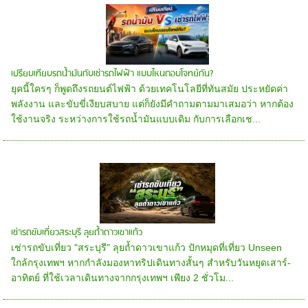
เปรียบเทียบรถน้ำมันกับเช่ารถไฟฟ้า แบบไหนตอบโจทย์กัน?
ยุคนี้ใครๆ ก็พูดถึงรถยนต์ไฟฟ้า ด้วยเทคโนโลยีที่ทันสมัย ประหยัดค่า
พลังงาน และขับขี่เงียบสบาย แต่ก็ยังมีคำถามตามมาเสมอว่า หากต้อง
ใช้งานจริง ระหว่างการใช้รถน้ำมันแบบเดิม กับการเลือกเช...
เช่ารถขับเที่ยวสระบุรี ลุยถ้ำดาวเขาแก้ว
เช่ารถขับเที่ยว "สระบุรี" ลุยถ้ำดาวเขาแก้ว ปักหมุดที่เที่ยว Unseen
ใกล้กรุงเทพฯ หากกำลังมองหาทริปเดินทางสั้นๆ สำหรับวันหยุดเสาร์-
อาทิตย์ ที่ใช้เวลาเดินทางจากกรุงเทพฯ เพียง 2 ชั่วโม...