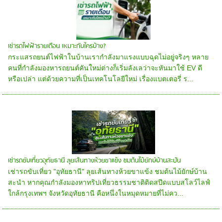
เช่ารถไฟฟ้ารายเดือน เหมาะกับใครบ้าง?
กระแสรถยนต์ไฟฟ้าในบ้านเรากำลังมาแรงแบบฉุดไม่อยู่จริงๆ หลาย
คนที่กำลังมองหารถยนต์คันใหม่ต่างก็เริ่มลังเลว่าจะหันมาใช้ EV ดี
หรือเปล่า แต่ด้วยความที่เป็นเทคโนโลยีใหม่ เรื่องแบตเตอรี่ ร...
เช่ารถขับเที่ยวอุทัยธานี ลุยเส้นทางห้วยขาแข้ง ชมต้นไม้ยักษ์บ้านสะปัน
เช่ารถขับเที่ยว "อุทัยธานี" ลุยเส้นทางห้วยขาแข้ง ชมต้นไม้ยักษ์บ้าน
สะนำ หากคุณกำลังมองหาทริปเที่ยวธรรมชาติติดสปีดแบบสโลว์ไลฟ์
ใกล้กรุงเทพฯ จังหวัดอุทัยธานี คือหนึ่งในหมุดหมายที่ไม่คว...