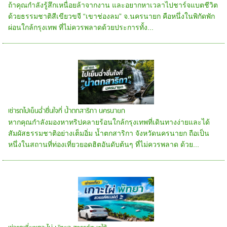
ถ้าคุณกำลังรู้สึกเหนื่อยล้าจากงาน และอยากหาเวลาไปชาร์จแบตชีวิต
ด้วยธรรมชาติสีเขียวขจี “เขาช่องลม” จ.นครนายก คือหนึ่งในพิกัดพัก
ผ่อนใกล้กรุงเทพ ที่ไม่ควรพลาดด้วยประการทั้ง...
เช่ารถไปเย็นฉ่ำชื่นใจที่ น้ำตกสาริกา นครนายก
หากคุณกำลังมองหาทริปคลายร้อนใกล้กรุงเทพที่เดินทางง่ายและได้
สัมผัสธรรมชาติอย่างเต็มอิ่ม น้ำตกสาริกา จังหวัดนครนายก ถือเป็น
หนึ่งในสถานที่ท่องเที่ยวยอดฮิตอันดับต้นๆ ที่ไม่ควรพลาด ด้วย...