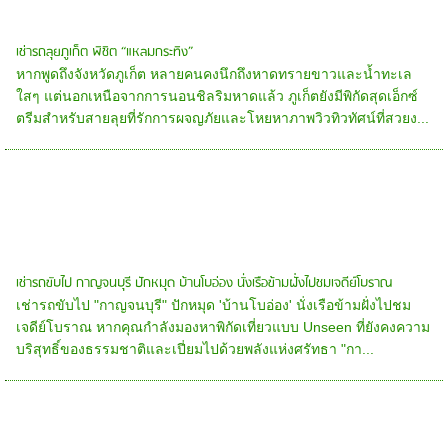
เช่ารถลุยภูเก็ต พิชิต “แหลมกระทิง”
หากพูดถึงจังหวัดภูเก็ต หลายคนคงนึกถึงหาดทรายขาวและน้ำทะเล
ใสๆ แต่นอกเหนือจากการนอนชิลริมหาดแล้ว ภูเก็ตยังมีพิกัดสุดเอ็กซ์
ตรีมสำหรับสายลุยที่รักการผจญภัยและโหยหาภาพวิวทิวทัศน์ที่สวยง...
เช่ารถขับไป กาญจนบุรี ปักหมุด บ้านโบอ่อง นั่งเรือข้ามฝั่งไปชมเจดีย์โบราณ
เช่ารถขับไป "กาญจนบุรี" ปักหมุด 'บ้านโบอ่อง' นั่งเรือข้ามฝั่งไปชม
เจดีย์โบราณ หากคุณกำลังมองหาพิกัดเที่ยวแบบ Unseen ที่ยังคงความ
บริสุทธิ์ของธรรมชาติและเปี่ยมไปด้วยพลังแห่งศรัทธา "กา...