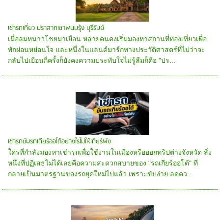
เช่ารถเที่ยว ปราสาทเขาพนมรุ้ง บุรีรัมย์
เมื่อลมหนาวโชยมาเยือน หลายคนคงเริ่มมองหาสถานที่ท่องเที่ยวเพื่อ
พักผ่อนหย่อนใจ และหนึ่งในแลนด์มาร์กทางประวัติศาสตร์ที่ไม่ว่าจะ
กลับไปเยือนกี่ครั้งก็ยังคงความประทับใจไม่รู้ลืมก็คือ "ปร...
เช่ารถขับรถเกียร์ออโต้อย่างไรไม่ให้เกียร์พัง
ใครที่กำลังมองหาเช่ารถเพื่อใช้งานในเมืองหรือออกทริปต่างจังหวัด สิ่ง
หนึ่งที่ปฏิเสธไม่ได้เลยคือความสะดวกสบายของ "รถเกียร์ออโต้" ที่
กลายเป็นมาตรฐานของรถยุคใหม่ไปแล้ว เพราะขับง่าย ลดคว...