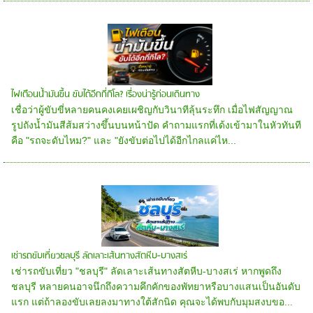
ไฟเตือนน้ำมันขึ้น ขับได้อีกกี่กิโล? เรื่องน่ารู้ก่อนเดินทาง
เชื่อว่าผู้ขับขี่หลายคนคงเคยเผชิญกับวินาทีลุ้นระทึก เมื่อไฟสัญญาณ
รูปถังน้ำมันสีส้มสว่างขึ้นบนหน้าปัด คำถามแรกที่เด้งเข้ามาในหัวทันที
คือ "รถจะดับไหม?" และ "ยังขับต่อไปได้อีกไกลแค่ไห...
เช่ารถขับเที่ยวชลบุรี ลัดเลาะเส้นทางสัตหีบ-บางสเร่
เช่ารถขับเที่ยว "ชลบุรี" ลัดเลาะเส้นทางสัตหีบ-บางสเร่ หากพูดถึง
ชลบุรี หลายคนอาจนึกถึงความคึกคักของพัทยาหรือบางแสนเป็นอันดับ
แรก แต่ถ้าลองขับเลยลงมาทางใต้สักนิด คุณจะได้พบกับมุมสงบขอ...