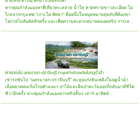
เช่ารถเที่ยวเกาะไผ่ พัทยา สวรรค์ทะเลใต้
หากคุณกำลังมองหาที่เที่ยวทะเลสวย น้ำใส หาดทรายขาวละเอียด ไม่
ไกลจากกรุงเทพ "เกาะไผ่ พัทยา" คือหนึ่งในหมุดหมายสุดลับที่ต้องหา
โอกาสไปสัมผัสสักครั้ง และเพื่อความสะดวกสบายตลอดทริป การเล...
เช่ารถขับไป นครนายก-ปราจีนบุรี ตะลุยแก่งหินเพลิงในฤดูน้ำฉ่ำ
เช่ารถขับไป "นครนายก-ปราจีนบุรี" ตะลุยแก่งหินเพลิงในฤดูน้ำฉ่ำ
เมื่อหยาดฝนเริ่มโรยตัวลงมา ป่าไม้และผืนป่าตะวันออกก็กลับมามีชีวิต
ชีวาอีกครั้ง หากคุณกำลังมองหารทริปสั้นๆ เสาร์-อาทิตย์...