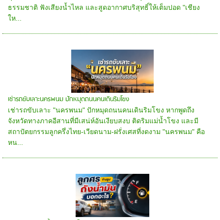
ธรรมชาติ ฟังเสียงน้ำไหล และสูดอากาศบริสุทธิ์ให้เต็มปอด "เชียง
ให...
เช่ารถขับเลาะนครพนม ปักหมุดถนนคนเดินริมโขง
เช่ารถขับเลาะ "นครพนม" ปักหมุดถนนคนเดินริมโขง หากพูดถึง
จังหวัดทางภาคอีสานที่มีเสน่ห์อันเงียบสงบ ติดริมแม่น้ำโขง และมี
สถาปัตยกรรมลูกครึ่งไทย-เวียดนาม-ฝรั่งเศสที่งดงาม "นครพนม" คือ
หน...