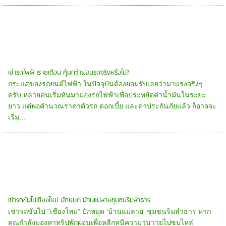
เช่ารถไฟฟ้ารายเดือน คุ้มกว่าผ่อนรถจริงหรือไม่?
กระแสของรถยนต์ไฟฟ้า ในปัจจุบันต้องยอมรับเลยว่ามาแรงจริงๆ
ครับ หลายคนเริ่มหันมามองรถไฟฟ้าเพื่อประหยัดค่าน้ำมันในระยะ
ยาว แต่พอคำนวณราคาตัวรถ ดอกเบี้ย และค่าประกันภัยแล้ว ก็อาจจะ
เริ่ม...
เช่ารถขับไปเชียงใหม่ ปักหมุด บ้านแม่ลายชุมชนริมลำธาร
เช่ารถขับไป "เชียงใหม่" ปักหมุด 'บ้านแม่ลาย' ชุมชนริมลำธาร หาก
คุณกำลังมองหาทริปพักผ่อนเพื่อหลีกหนีความวุ่นวายไปซบไหล่