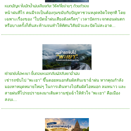
หมดปัญหาใบปัดน้ำฝนเสียงดัง! วิธีแก้ไขง่ายๆ ด้วยตัวเอง
หน้าฝนทีไร คนมีรถเป็นต้องกุมขมับกับปัญหาชวนหงุดหงิดใจทุกที โดย
เฉพาะเรื่องของ "ใบปัดน้ำฝนเสียงดังครืดๆ" เวลาปัดกระจกตอนฝนตก
หรือบางครั้งก็สั่นสะท้านจนทำให้ทัศนวิสัยมัวและปัดไม่สะอาด...
เช่ารถขับไปพะเยา ขึ้นดอยหนอกสัมผัสสันเขาฉ่ำฝน
เช่ารถขับไป "พะเยา" ขึ้นดอยหนอกสัมผัสสันเขาฉ่ำฝน หากคุณกำลัง
มองหาหมุดหมายใหม่ๆ ในการเดินทางไปสัมผัสไอหมอก ลมหนาว และ
สายฝนที่โปรยปรายลงมาเติมความชุ่มฉ่ำให้หัวใจ "พะเยา" คือเมือง
สงบเ...