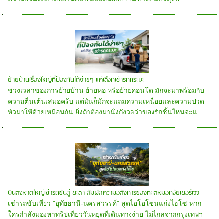
ย้ายบ้านเรื่องใหญ่ที่ป้องกันได้ง่ายๆ แค่เลือกเช่ารถกระบะ
ช่วงเวลาของการย้ายบ้าน ย้ายหอ หรือย้ายคอนโด มักจะมาพร้อมกับ
ความตื่นเต้นเสมอครับ แต่มันก็มักจะแถมความเหนื่อยและความปวด
หัวมาให้ด้วยเหมือนกัน ยิ่งถ้าต้องมานั่งกังวลว่าของรักชิ้นไหนจะแ...
บินลงหาดใหญ่เช่ารถขับสู่ ยะลา สัมผัสความอลังการของทะเลหมอกอัยเยอร์เวง
เช่ารถขับเที่ยว "อุทัยธานี-นครสวรรค์" สูดไอโอโซนแก่งไฮโซ หาก
ใครกำลังมองหาทริปเที่ยววันหยุดที่เดินทางง่าย ไม่ไกลจากกรุงเทพฯ