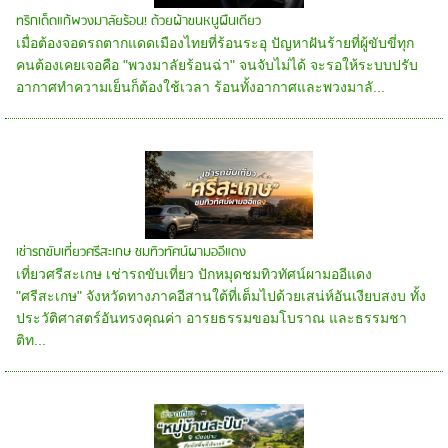
ทริกเด็ดแก้พวงมาลัยร้อน! ด้วยผ้าขนหนูผืนเดียว
เมื่อต้องจอดรถตากแดดเมืองไทยที่ร้อนระอุ ปัญหาฝันร้ายที่ผู้ขับขี่ทุก
คนต้องเคยเจอคือ "พวงมาลัยร้อนฉ่า" จนจับไม่ได้ จะรอให้ระบบปรับ
อากาศทำความเย็นก็ต้องใช้เวลา ร้อนทั้งอากาศและพวงมาลั...
เช่ารถขับเที่ยวศรีสะเกษ ชมทิวทัศน์ผามออีแดง
เที่ยวศรีสะเกษ เช่ารถขับเที่ยว ปักหมุดชมทิวทัศน์ผามออีแดง
"ศรีสะเกษ" จังหวัดทางภาคอีสานใต้ที่เต็มไปด้วยเสน่ห์อันเงียบสงบ ทั้ง
ประวัติศาสตร์อันทรงคุณค่า อารยธรรมขอมโบราณ และธรรมชา
ติท...