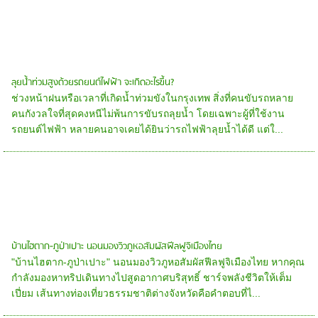
ลุยน้ำท่วมสูงด้วยรถยนต์ไฟฟ้า จะเกิดอะไรขึ้น?
ช่วงหน้าฝนหรือเวลาที่เกิดน้ำท่วมขังในกรุงเทพ สิ่งที่คนขับรถหลาย
คนกังวลใจที่สุดคงหนีไม่พ้นการขับรถลุยน้ำ โดยเฉพาะผู้ที่ใช้งาน
รถยนต์ไฟฟ้า หลายคนอาจเคยได้ยินว่ารถไฟฟ้าลุยน้ำได้ดี แต่ใ...
บ้านไฮตาก-ภูป่าเปาะ นอนมองวิวภูหอสัมผัสฟีลฟูจิเมืองไทย
"บ้านไฮตาก-ภูป่าเปาะ" นอนมองวิวภูหอสัมผัสฟีลฟูจิเมืองไทย หากคุณ
กำลังมองหาทริปเดินทางไปสูดอากาศบริสุทธิ์ ชาร์จพลังชีวิตให้เต็ม
เปี่ยม เส้นทางท่องเที่ยวธรรมชาติต่างจังหวัดคือคำตอบที่ไ...