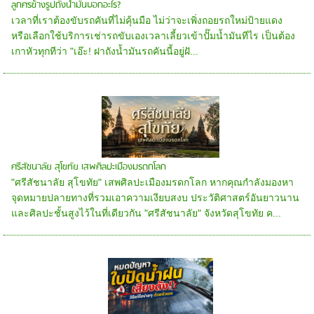
ลูกศรข้างรูปถังน้ำมันบอกอะไร?
เวลาที่เราต้องขับรถคันที่ไม่คุ้นมือ ไม่ว่าจะเพิ่งถอยรถใหม่ป้ายแดง
หรือเลือกใช้บริการเช่ารถขับเองเวลาเลี้ยวเข้าปั๊มน้ำมันทีไร เป็นต้อง
เกาหัวทุกทีว่า "เอ๊ะ! ฝาถังน้ำมันรถคันนี้อยู่ฝั...
ศรีสัชนาลัย สุโขทัย เสพศิลปะเมืองมรดกโลก
"ศรีสัชนาลัย สุโขทัย" เสพศิลปะเมืองมรดกโลก หากคุณกำลังมองหา
จุดหมายปลายทางที่รวมเอาความเงียบสงบ ประวัติศาสตร์อันยาวนาน
และศิลปะชั้นสูงไว้ในที่เดียวกัน "ศรีสัชนาลัย" จังหวัดสุโขทัย ค...