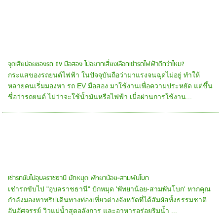
จุดเสียบ่อยของรถ EV มือสอง ไม่อยากเสี่ยงเลือกเช่ารถไฟฟ้าดีกว่าไหม?
กระแสของรถยนต์ไฟฟ้า ในปัจจุบันถือว่ามาแรงจนฉุดไม่อยู่ ทำให้
หลายคนเริ่มมองหา รถ EV มือสอง มาใช้งานเพื่อความประหยัด แต่ขึ้น
ชื่อว่ารถยนต์ ไม่ว่าจะใช้น้ำมันหรือไฟฟ้า เมื่อผ่านการใช้งาน...
เช่ารถขับไปอุบลราชธานี ปักหมุด พัทยาน้อย-สามพันโบก
เช่ารถขับไป "อุบลราชธานี" ปักหมุด 'พัทยาน้อย-สามพันโบก' หากคุณ
กำลังมองหาทริปเดินทางท่องเที่ยวต่างจังหวัดที่ได้สัมผัสทั้งธรรมชาติ
อันอัศจรรย์ วิวแม่น้ำสุดอลังการ และอาหารอร่อยริมน้ำ ...