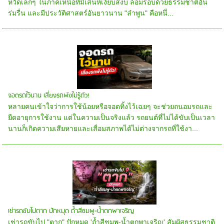
หวัดเล็กๆ ในภาคเหนือที่มีเสน่ห์เงียบสงบ ล้อมรอบด้วยธรรมชาติอัน
ร่มรื่น และมีประวัติศาสตร์อันยาวนาน "ลำพูน" คือหนึ่...
จอดรถไว้นาน เสี่ยงรถพังไม่รู้ตัว!
หลายคนเข้าใจว่าการใช้น้อยหรือจอดทิ้งไว้เฉยๆ จะช่วยถนอมรถและ
ยืดอายุการใช้งาน แต่ในความเป็นจริงแล้ว รถยนต์ที่ไม่ได้ขับเป็นเวลา
นานก็เกิดความเสียหายและเสื่อมสภาพได้ไม่ต่างจากรถที่ใช้งา...
เช่ารถขับไปตาก ปักหมุด ถ้ำสีชมพู-น้ำตกพาเจริญ
เช่ารถขับไป "ตาก" ปักหมุด 'ถ้ำสีชมพู-น้ำตกพาเจริญ' สัมผัสธรรมชาติ