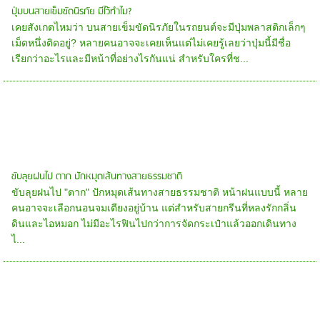
ปุ่มบนสายเข็มขัดนิรภัย มีไว้ทำไม?
เคยสังเกตไหมว่า บนสายเข็มขัดนิรภัยในรถยนต์จะมีปุ่มพลาสติกเล็กๆ
เม็ดหนึ่งติดอยู่? หลายคนอาจจะเคยเห็นแต่ไม่เคยรู้เลยว่าปุ่มนี้มีชื่อ
เรียกว่าอะไรและมีหน้าที่อย่างไรกันแน่ สำหรับใครที่ช...
ขับลุยฝนไป ตาก ปักหมุดเส้นทางสายธรรมชาติ
ขับลุยฝนไป "ตาก" ปักหมุดเส้นทางสายธรรมชาติ หน้าฝนแบบนี้ หลาย
คนอาจจะเลือกนอนจมเตียงอยู่บ้าน แต่สำหรับสายกรีนที่หลงรักกลิ่น
ดินและไอหมอก ไม่มีอะไรฟินไปกว่าการจัดกระเป๋าแล้วออกเดินทาง
ไ...