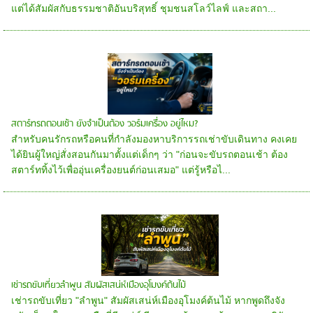
แต่ได้สัมผัสกับธรรมชาติอันบริสุทธิ์ ชุมชนสโลว์ไลฟ์ และสถา...
สตาร์ทรถตอนเช้า ยังจำเป็นต้อง วอร์มเครื่อง อยู่ไหม?
สำหรับคนรักรถหรือคนที่กำลังมองหาบริการรถเช่าขับเดินทาง คงเคย
ได้ยินผู้ใหญ่สั่งสอนกันมาตั้งแต่เด็กๆ ว่า "ก่อนจะขับรถตอนเช้า ต้อง
สตาร์ททิ้งไว้เพื่ออุ่นเครื่องยนต์ก่อนเสมอ" แต่รู้หรือไ...
เช่ารถขับเที่ยวลำพูน สัมผัสเสน่ห์เมืองอุโมงค์ต้นไม้
เช่ารถขับเที่ยว "ลำพูน" สัมผัสเสน่ห์เมืองอุโมงค์ต้นไม้ หากพูดถึงจัง