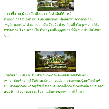
เช่ารถเที่ยว หมู่บ้านสะปัน เมืองน่าน สัมผัสพื้นที่เขียวขจี
หากคุณกำลังมองหาหมุดหมายพักผ่อนเพื่อหลีกหนีความวุ่นวาย
"หมู่บ้านสะปัน" อำเภอบ่อเกลือ จังหวัดน่าน คือหนึ่งในจุดหมายที่ไม่
ควรพลาด โดยเฉพาะในช่วงฤดูฝนถึงฤดูหนาว ที่ท้องนาขั้นบันไดและ
ข...
เช่ารถขับเที่ยว บุรีรัมย์ สัมผัสความอลังการของพนมรุ้งฉบับกรีนซีซั่น
เช่ารถขับเที่ยว "บุรีรัมย์" สัมผัสความอลังการของพนมรุ้งฉบับกรีนซี
ซั่น หากพูดถึงจังหวัดบุรีรัมย์ หลายคนอาจนึกถึงเมืองแห่งกีฬา มอเตอร์
สปอร์ต หรืออารยธรรมโบราณอันทรงคุณค่า แต่รู้ไหมว่...