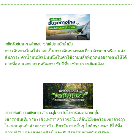
เคล็ดลับขับรถทางไกลอย่างไรให้ประหยัดน้ำมัน
การเดินทางไกลไม่ว่าจะเป็นการเดินทางท่องเที่ยว ค้าขาย หรือขนส่ง
สัมภาระ ค่าน้ำมันมักเป็นหนึ่งในค่าใช้จ่ายหลักที่ทุกคนอยากเซฟให้ได้
มากที่สุด นอกจากเทคนิคการขับขี่ที่จะช่วยประหยัดพลังง...
เช่ารถขับเที่ยวฉะเชิงเทรา สำรวจอุโมงค์ต้นไม้เขตร้อนเขาอ่างฤาไน
เช่ารถขับเที่ยว "ฉะเชิงเทรา" สำรวจอุโมงค์ต้นไม้เขตร้อนเขาอ่างฤา
ไน หากคุณกำลังมองหาทริปเที่ยววันหยุดสั้นๆ ใกล้กรุงเทพฯ ที่ได้ทั้ง
ความสิริมงคล เสพงานศิลป์ และสัมผัสธรรมชาติอันบริสุทธ...