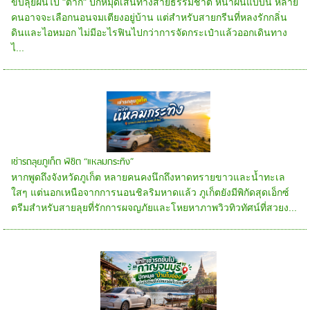
ขับลุยฝนไป "ตาก" ปักหมุดเส้นทางสายธรรมชาติ หน้าฝนแบบนี้ หลาย
คนอาจจะเลือกนอนจมเตียงอยู่บ้าน แต่สำหรับสายกรีนที่หลงรักกลิ่น
ดินและไอหมอก ไม่มีอะไรฟินไปกว่าการจัดกระเป๋าแล้วออกเดินทาง
ไ...
เช่ารถลุยภูเก็ต พิชิต “แหลมกระทิง”
หากพูดถึงจังหวัดภูเก็ต หลายคนคงนึกถึงหาดทรายขาวและน้ำทะเล
ใสๆ แต่นอกเหนือจากการนอนชิลริมหาดแล้ว ภูเก็ตยังมีพิกัดสุดเอ็กซ์
ตรีมสำหรับสายลุยที่รักการผจญภัยและโหยหาภาพวิวทิวทัศน์ที่สวยง...