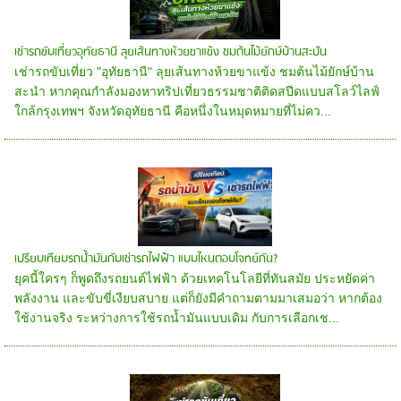
เช่ารถขับเที่ยวอุทัยธานี ลุยเส้นทางห้วยขาแข้ง ชมต้นไม้ยักษ์บ้านสะปัน
เช่ารถขับเที่ยว "อุทัยธานี" ลุยเส้นทางห้วยขาแข้ง ชมต้นไม้ยักษ์บ้าน
สะนำ หากคุณกำลังมองหาทริปเที่ยวธรรมชาติติดสปีดแบบสโลว์ไลฟ์
ใกล้กรุงเทพฯ จังหวัดอุทัยธานี คือหนึ่งในหมุดหมายที่ไม่คว...
เปรียบเทียบรถน้ำมันกับเช่ารถไฟฟ้า แบบไหนตอบโจทย์กัน?
ยุคนี้ใครๆ ก็พูดถึงรถยนต์ไฟฟ้า ด้วยเทคโนโลยีที่ทันสมัย ประหยัดค่า
พลังงาน และขับขี่เงียบสบาย แต่ก็ยังมีคำถามตามมาเสมอว่า หากต้อง
ใช้งานจริง ระหว่างการใช้รถน้ำมันแบบเดิม กับการเลือกเช...