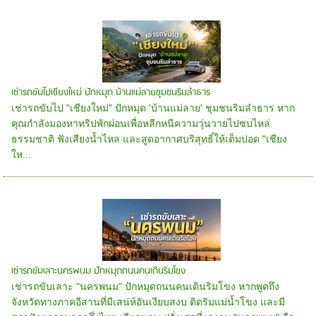
เช่ารถขับไปเชียงใหม่ ปักหมุด บ้านแม่ลายชุมชนริมลำธาร
เช่ารถขับไป "เชียงใหม่" ปักหมุด 'บ้านแม่ลาย' ชุมชนริมลำธาร หาก
คุณกำลังมองหาทริปพักผ่อนเพื่อหลีกหนีความวุ่นวายไปซบไหล่
ธรรมชาติ ฟังเสียงน้ำไหล และสูดอากาศบริสุทธิ์ให้เต็มปอด "เชียง
ให...
เช่ารถขับเลาะนครพนม ปักหมุดถนนคนเดินริมโขง
เช่ารถขับเลาะ "นครพนม" ปักหมุดถนนคนเดินริมโขง หากพูดถึง
จังหวัดทางภาคอีสานที่มีเสน่ห์อันเงียบสงบ ติดริมแม่น้ำโขง และมี