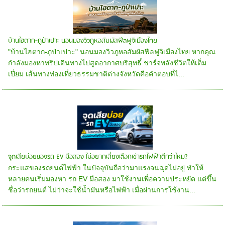
บ้านไฮตาก-ภูป่าเปาะ นอนมองวิวภูหอสัมผัสฟีลฟูจิเมืองไทย
"บ้านไฮตาก-ภูป่าเปาะ" นอนมองวิวภูหอสัมผัสฟีลฟูจิเมืองไทย หากคุณ
กำลังมองหาทริปเดินทางไปสูดอากาศบริสุทธิ์ ชาร์จพลังชีวิตให้เต็ม
เปี่ยม เส้นทางท่องเที่ยวธรรมชาติต่างจังหวัดคือคำตอบที่ไ...
จุดเสียบ่อยของรถ EV มือสอง ไม่อยากเสี่ยงเลือกเช่ารถไฟฟ้าดีกว่าไหม?
กระแสของรถยนต์ไฟฟ้า ในปัจจุบันถือว่ามาแรงจนฉุดไม่อยู่ ทำให้
หลายคนเริ่มมองหา รถ EV มือสอง มาใช้งานเพื่อความประหยัด แต่ขึ้น
ชื่อว่ารถยนต์ ไม่ว่าจะใช้น้ำมันหรือไฟฟ้า เมื่อผ่านการใช้งาน...