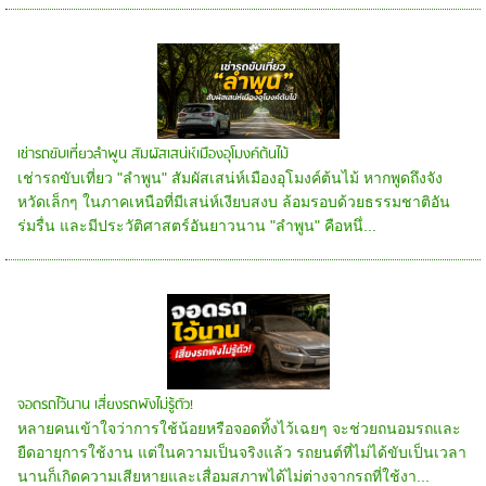
เช่ารถขับเที่ยวลำพูน สัมผัสเสน่ห์เมืองอุโมงค์ต้นไม้
เช่ารถขับเที่ยว "ลำพูน" สัมผัสเสน่ห์เมืองอุโมงค์ต้นไม้ หากพูดถึงจัง
หวัดเล็กๆ ในภาคเหนือที่มีเสน่ห์เงียบสงบ ล้อมรอบด้วยธรรมชาติอัน
ร่มรื่น และมีประวัติศาสตร์อันยาวนาน "ลำพูน" คือหนึ่...
จอดรถไว้นาน เสี่ยงรถพังไม่รู้ตัว!
หลายคนเข้าใจว่าการใช้น้อยหรือจอดทิ้งไว้เฉยๆ จะช่วยถนอมรถและ
ยืดอายุการใช้งาน แต่ในความเป็นจริงแล้ว รถยนต์ที่ไม่ได้ขับเป็นเวลา
นานก็เกิดความเสียหายและเสื่อมสภาพได้ไม่ต่างจากรถที่ใช้งา...