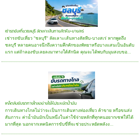
เช่ารถขับเที่ยวชลบุรี ลัดเลาะเส้นทางสัตหีบ-บางสเร่
เช่ารถขับเที่ยว "ชลบุรี" ลัดเลาะเส้นทางสัตหีบ-บางสเร่ หากพูดถึง
ชลบุรี หลายคนอาจนึกถึงความคึกคักของพัทยาหรือบางแสนเป็นอันดับ
แรก แต่ถ้าลองขับเลยลงมาทางใต้สักนิด คุณจะได้พบกับมุมสงบขอ...
เคล็ดลับขับรถทางไกลอย่างไรให้ประหยัดน้ำมัน
การเดินทางไกลไม่ว่าจะเป็นการเดินทางท่องเที่ยว ค้าขาย หรือขนส่ง
สัมภาระ ค่าน้ำมันมักเป็นหนึ่งในค่าใช้จ่ายหลักที่ทุกคนอยากเซฟให้ได้
มากที่สุด นอกจากเทคนิคการขับขี่ที่จะช่วยประหยัดพลังง...