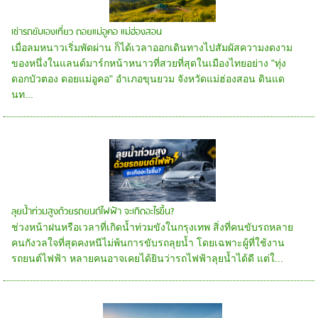
เช่ารถขับเองเที่ยว ดอยแม่อูคอ แม่ฮ่องสอน
เมื่อลมหนาวเริ่มพัดผ่าน ก็ได้เวลาออกเดินทางไปสัมผัสความงดงาม
ของหนึ่งในแลนด์มาร์กหน้าหนาวที่สวยที่สุดในเมืองไทยอย่าง "ทุ่ง
ดอกบัวตอง ดอยแม่อูคอ" อำเภอขุนยวม จังหวัดแม่ฮ่องสอน ดินแด
นท...
ลุยน้ำท่วมสูงด้วยรถยนต์ไฟฟ้า จะเกิดอะไรขึ้น?
ช่วงหน้าฝนหรือเวลาที่เกิดน้ำท่วมขังในกรุงเทพ สิ่งที่คนขับรถหลาย
คนกังวลใจที่สุดคงหนีไม่พ้นการขับรถลุยน้ำ โดยเฉพาะผู้ที่ใช้งาน
รถยนต์ไฟฟ้า หลายคนอาจเคยได้ยินว่ารถไฟฟ้าลุยน้ำได้ดี แต่ใ...