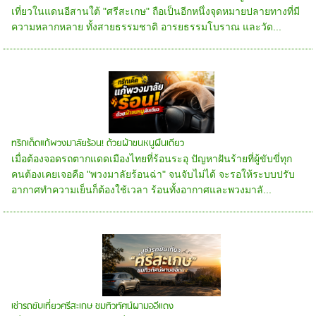
เที่ยวในแดนอีสานใต้ "ศรีสะเกษ" ถือเป็นอีกหนึ่งจุดหมายปลายทางที่มี
ความหลากหลาย ทั้งสายธรรมชาติ อารยธรรมโบราณ และวัด...
ทริกเด็ดแก้พวงมาลัยร้อน! ด้วยผ้าขนหนูผืนเดียว
เมื่อต้องจอดรถตากแดดเมืองไทยที่ร้อนระอุ ปัญหาฝันร้ายที่ผู้ขับขี่ทุก
คนต้องเคยเจอคือ "พวงมาลัยร้อนฉ่า" จนจับไม่ได้ จะรอให้ระบบปรับ
อากาศทำความเย็นก็ต้องใช้เวลา ร้อนทั้งอากาศและพวงมาลั...
เช่ารถขับเที่ยวศรีสะเกษ ชมทิวทัศน์ผามออีแดง