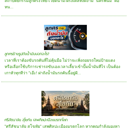
สถาปัตยกรรมลูกครึ่งไทย-เวียดนาม-ฝรั่งเศสที่งดงาม "นครพนม" คือ
หน...
ลูกศรข้างรูปถังน้ำมันบอกอะไร?
เวลาที่เราต้องขับรถคันที่ไม่คุ้นมือ ไม่ว่าจะเพิ่งถอยรถใหม่ป้ายแดง
หรือเลือกใช้บริการเช่ารถขับเองเวลาเลี้ยวเข้าปั๊มน้ำมันทีไร เป็นต้อง
เกาหัวทุกทีว่า "เอ๊ะ! ฝาถังน้ำมันรถคันนี้อยู่ฝั...
ศรีสัชนาลัย สุโขทัย เสพศิลปะเมืองมรดกโลก
"ศรีสัชนาลัย สุโขทัย" เสพศิลปะเมืองมรดกโลก หากคุณกำลังมองหา