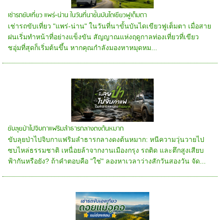
เช่ารถขับเที่ยว แพร่-น่าน ในวันที่นาขั้นบันไดเขียวฟูเต็มตา
เช่ารถขับเที่ยว "แพร่-น่าน" ในวันที่นาขั้นบันไดเขียวฟูเต็มตา เมื่อสาย
ฝนเริ่มทำหน้าที่อย่างแข็งขัน สัญญาณแห่งฤดูกาลท่องเที่ยวที่เขียว
ชอุ่มที่สุดก็เริ่มต้นขึ้น หากคุณกำลังมองหาหมุดหม...
ขับลุยป่าไปจิบกาแฟริมลำธารกลางดงต้นหมาก
ขับลุยป่าไปจิบกาแฟริมลำธารกลางดงต้นหมาก: หนีความวุ่นวายไป
ซบไหล่ธรรมชาติ เหนื่อยล้าจากงานเมืองกรุง รถติด และตึกสูงเสียบ
ฟ้ากันหรือยัง? ถ้าคำตอบคือ "ใช่" ลองหาเวลาว่างสักวันสองวัน จัด...