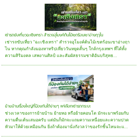
เช่ารถขับเที่ยวฉะเชิงเทรา สำรวจอุโมงค์ต้นไม้เขตร้อนเขาอ่างฤาไน
เช่ารถขับเที่ยว "ฉะเชิงเทรา" สำรวจอุโมงค์ต้นไม้เขตร้อนเขาอ่างฤา
ไน หากคุณกำลังมองหาทริปเที่ยววันหยุดสั้นๆ ใกล้กรุงเทพฯ ที่ได้ทั้ง
ความสิริมงคล เสพงานศิลป์ และสัมผัสธรรมชาติอันบริสุทธ...
ย้ายบ้านเรื่องใหญ่ที่ป้องกันได้ง่ายๆ แค่เลือกเช่ารถกระบะ
ช่วงเวลาของการย้ายบ้าน ย้ายหอ หรือย้ายคอนโด มักจะมาพร้อมกับ
ความตื่นเต้นเสมอครับ แต่มันก็มักจะแถมความเหนื่อยและความปวด
หัวมาให้ด้วยเหมือนกัน ยิ่งถ้าต้องมานั่งกังวลว่าของรักชิ้นไหนจะแ...