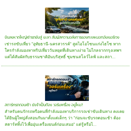
บินลงหาดใหญ่เช่ารถขับสู่ ยะลา สัมผัสความอลังการของทะเลหมอกอัยเยอร์เวง
เช่ารถขับเที่ยว "อุทัยธานี-นครสวรรค์" สูดไอโอโซนแก่งไฮโซ หาก
ใครกำลังมองหาทริปเที่ยววันหยุดที่เดินทางง่าย ไม่ไกลจากกรุงเทพฯ
แต่ได้สัมผัสกับธรรมชาติอันบริสุทธิ์ ชุมชนสโลว์ไลฟ์ และสถา...
สตาร์ทรถตอนเช้า ยังจำเป็นต้อง วอร์มเครื่อง อยู่ไหม?
สำหรับคนรักรถหรือคนที่กำลังมองหาบริการรถเช่าขับเดินทาง คงเคย
ได้ยินผู้ใหญ่สั่งสอนกันมาตั้งแต่เด็กๆ ว่า "ก่อนจะขับรถตอนเช้า ต้อง
สตาร์ททิ้งไว้เพื่ออุ่นเครื่องยนต์ก่อนเสมอ" แต่รู้หรือไ...