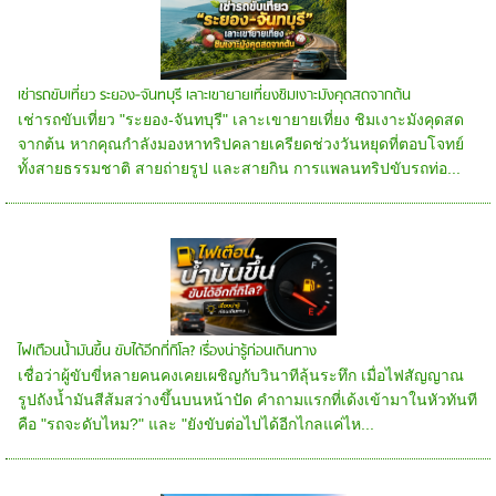
เช่ารถขับเที่ยว ระยอง-จันทบุรี เลาะเขายายเที่ยงชิมเงาะมังคุดสดจากต้น
เช่ารถขับเที่ยว "ระยอง-จันทบุรี" เลาะเขายายเที่ยง ชิมเงาะมังคุดสด
จากต้น หากคุณกำลังมองหาทริปคลายเครียดช่วงวันหยุดที่ตอบโจทย์
ทั้งสายธรรมชาติ สายถ่ายรูป และสายกิน การแพลนทริปขับรถท่อ...
ไฟเตือนน้ำมันขึ้น ขับได้อีกกี่กิโล? เรื่องน่ารู้ก่อนเดินทาง
เชื่อว่าผู้ขับขี่หลายคนคงเคยเผชิญกับวินาทีลุ้นระทึก เมื่อไฟสัญญาณ
รูปถังน้ำมันสีส้มสว่างขึ้นบนหน้าปัด คำถามแรกที่เด้งเข้ามาในหัวทันที
คือ "รถจะดับไหม?" และ "ยังขับต่อไปได้อีกไกลแค่ไห...