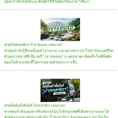
สูดอากาศบริสุทธิ์และสัมผัสวิถีชีวิตอันเรียบง่าย "เชียงใ...
เช่ารถไปรับลมฟินๆ ที่ เขาช่องลม นครนายก
ถ้าคุณกำลังรู้สึกเหนื่อยล้าจากงาน และอยากหาเวลาไปชาร์จแบตชีวิต
ด้วยธรรมชาติสีเขียวขจี “เขาช่องลม” จ.นครนายก คือหนึ่งในพิกัดพัก
ผ่อนใกล้กรุงเทพ ที่ไม่ควรพลาดด้วยประการทั้ง...
เช่ารถไปเย็นฉ่ำชื่นใจที่ น้ำตกสาริกา นครนายก
หากคุณกำลังมองหาทริปคลายร้อนใกล้กรุงเทพที่เดินทางง่ายและได้
สัมผัสธรรมชาติอย่างเต็มอิ่ม น้ำตกสาริกา จังหวัดนครนายก ถือเป็น