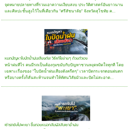
จุดหมายปลายทางที่รวมเอาความเงียบสงบ ประวัติศาสตร์อันยาวนาน
และศิลปะชั้นสูงไว้ในที่เดียวกัน "ศรีสัชนาลัย" จังหวัดสุโขทัย ค...
หมดปัญหาใบปัดน้ำฝนเสียงดัง! วิธีแก้ไขง่ายๆ ด้วยตัวเอง
หน้าฝนทีไร คนมีรถเป็นต้องกุมขมับกับปัญหาชวนหงุดหงิดใจทุกที โดย
เฉพาะเรื่องของ "ใบปัดน้ำฝนเสียงดังครืดๆ" เวลาปัดกระจกตอนฝนตก
หรือบางครั้งก็สั่นสะท้านจนทำให้ทัศนวิสัยมัวและปัดไม่สะอาด...
เช่ารถขับไปพะเยา ขึ้นดอยหนอกสัมผัสสันเขาฉ่ำฝน