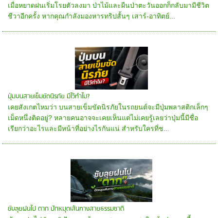
เมื่อหยาดฝนเริ่มโรยตัวลงมา ป่าไม้และผืนป่าตะวันออกก็กลับมามีชีวิต
ชีวาอีกครั้ง หากคุณกำลังมองหารทริปสั้นๆ เสาร์-อาทิตย์...
ปุ่มบนสายเข็มขัดนิรภัย มีไว้ทำไม?
เคยสังเกตไหมว่า บนสายเข็มขัดนิรภัยในรถยนต์จะมีปุ่มพลาสติกเล็กๆ
เม็ดหนึ่งติดอยู่? หลายคนอาจจะเคยเห็นแต่ไม่เคยรู้เลยว่าปุ่มนี้มีชื่อ
เรียกว่าอะไรและมีหน้าที่อย่างไรกันแน่ สำหรับใครที่ช...
ขับลุยฝนไป ตาก ปักหมุดเส้นทางสายธรรมชาติ