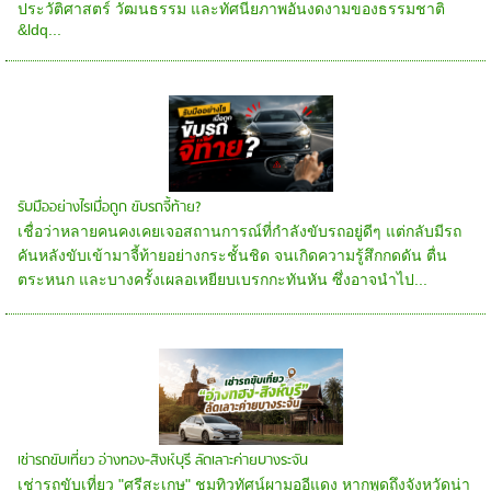
ประวัติศาสตร์ วัฒนธรรม และทัศนียภาพอันงดงามของธรรมชาติ
&ldq...
รับมืออย่างไรเมื่อถูก ขับรถจี้ท้าย?
เชื่อว่าหลายคนคงเคยเจอสถานการณ์ที่กำลังขับรถอยู่ดีๆ แต่กลับมีรถ
คันหลังขับเข้ามาจี้ท้ายอย่างกระชั้นชิด จนเกิดความรู้สึกกดดัน ตื่น
ตระหนก และบางครั้งเผลอเหยียบเบรกกะทันหัน ซึ่งอาจนำไป...
เช่ารถขับเที่ยว อ่างทอง-สิงห์บุรี ลัดเลาะค่ายบางระจัน
เช่ารถขับเที่ยว "ศรีสะเกษ" ชมทิวทัศน์ผามออีแดง หากพูดถึงจังหวัดน่า