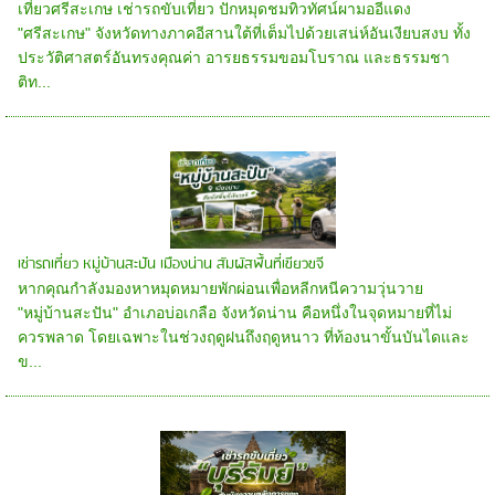
เที่ยวศรีสะเกษ เช่ารถขับเที่ยว ปักหมุดชมทิวทัศน์ผามออีแดง
"ศรีสะเกษ" จังหวัดทางภาคอีสานใต้ที่เต็มไปด้วยเสน่ห์อันเงียบสงบ ทั้ง
ประวัติศาสตร์อันทรงคุณค่า อารยธรรมขอมโบราณ และธรรมชา
ติท...
เช่ารถเที่ยว หมู่บ้านสะปัน เมืองน่าน สัมผัสพื้นที่เขียวขจี
หากคุณกำลังมองหาหมุดหมายพักผ่อนเพื่อหลีกหนีความวุ่นวาย
"หมู่บ้านสะปัน" อำเภอบ่อเกลือ จังหวัดน่าน คือหนึ่งในจุดหมายที่ไม่
ควรพลาด โดยเฉพาะในช่วงฤดูฝนถึงฤดูหนาว ที่ท้องนาขั้นบันไดและ
ข...