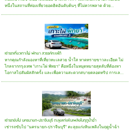
หนึ่งในสถานที่ท่องเที่ยวยอดฮิตอันดับต้นๆ ที่ไม่ควรพลาด ด้วย...
เช่ารถเที่ยวเกาะไผ่ พัทยา สวรรค์ทะเลใต้
หากคุณกำลังมองหาที่เที่ยวทะเลสวย น้ำใส หาดทรายขาวละเอียด ไม่
ไกลจากกรุงเทพ "เกาะไผ่ พัทยา" คือหนึ่งในหมุดหมายสุดลับที่ต้องหา
โอกาสไปสัมผัสสักครั้ง และเพื่อความสะดวกสบายตลอดทริป การเล...
เช่ารถขับไป นครนายก-ปราจีนบุรี ตะลุยแก่งหินเพลิงในฤดูน้ำฉ่ำ
เช่ารถขับไป "นครนายก-ปราจีนบุรี" ตะลุยแก่งหินเพลิงในฤดูน้ำฉ่ำ