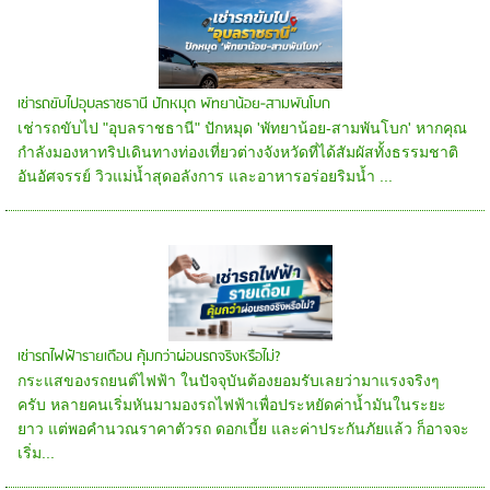
เช่ารถขับไปอุบลราชธานี ปักหมุด พัทยาน้อย-สามพันโบก
เช่ารถขับไป "อุบลราชธานี" ปักหมุด 'พัทยาน้อย-สามพันโบก' หากคุณ
กำลังมองหาทริปเดินทางท่องเที่ยวต่างจังหวัดที่ได้สัมผัสทั้งธรรมชาติ
อันอัศจรรย์ วิวแม่น้ำสุดอลังการ และอาหารอร่อยริมน้ำ ...
เช่ารถไฟฟ้ารายเดือน คุ้มกว่าผ่อนรถจริงหรือไม่?
กระแสของรถยนต์ไฟฟ้า ในปัจจุบันต้องยอมรับเลยว่ามาแรงจริงๆ
ครับ หลายคนเริ่มหันมามองรถไฟฟ้าเพื่อประหยัดค่าน้ำมันในระยะ
ยาว แต่พอคำนวณราคาตัวรถ ดอกเบี้ย และค่าประกันภัยแล้ว ก็อาจจะ
เริ่ม...