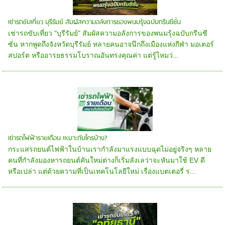
เช่ารถขับเที่ยว บุรีรัมย์ สัมผัสความอลังการของพนมรุ้งฉบับกรีนซีซั่น
เช่ารถขับเที่ยว "บุรีรัมย์" สัมผัสความอลังการของพนมรุ้งฉบับกรีนซี
ซั่น หากพูดถึงจังหวัดบุรีรัมย์ หลายคนอาจนึกถึงเมืองแห่งกีฬา มอเตอร์
สปอร์ต หรืออารยธรรมโบราณอันทรงคุณค่า แต่รู้ไหมว่...
เช่ารถไฟฟ้ารายเดือน เหมาะกับใครบ้าง?
กระแสรถยนต์ไฟฟ้าในบ้านเรากำลังมาแรงแบบฉุดไม่อยู่จริงๆ หลาย
คนที่กำลังมองหารถยนต์คันใหม่ต่างก็เริ่มลังเลว่าจะหันมาใช้ EV ดี
หรือเปล่า แต่ด้วยความที่เป็นเทคโนโลยีใหม่ เรื่องแบตเตอรี่ ร...