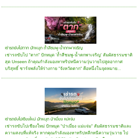
เช่ารถขับไปตาก ปักหมุด ถ้ำสีชมพู-น้ำตกพาเจริญ
เช่ารถขับไป "ตาก" ปักหมุด 'ถ้ำสีชมพู-น้ำตกพาเจริญ' สัมผัสธรรมชาติ
สุด Unseen ถ้าคุณกำลังมองหาทริปหนีความวุ่นวายไปสูดอากาศ
บริสุทธิ์ ชาร์จพลังให้ร่างกาย "จังหวัดตาก" คือหนึ่งในจุดหมาย...
เช่ารถขับไปเชียงใหม่ ปักหมุด ป่าเมี่ยง แม่แจ่ม
เช่ารถขับไปเชียงใหม่ ปักหมุด "ป่าเมี่ยง แม่แจ่ม" สัมผัสธรรมชาติและ
ความสงบที่แท้จริง หากคุณกำลังมองหาทริปหลีกหนีความวุ่นวาย ไป