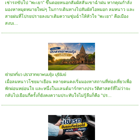
เช่ารถขับไป "พะเยา" ขึ้นดอยหนอกสัมผัสสันเขาฉ่ำฝน หากคุณกำลัง
มองหาหมุดหมายใหม่ๆ ในการเดินทางไปสัมผัสไอหมอก ลมหนาว และ
สายฝนที่โปรยปรายลงมาเติมความชุ่มฉ่ำให้หัวใจ "พะเยา" คือเมือง
สงบเ...
เช่ารถเที่ยว ปราสาทเขาพนมรุ้ง บุรีรัมย์
เมื่อลมหนาวโชยมาเยือน หลายคนคงเริ่มมองหาสถานที่ท่องเที่ยวเพื่อ
พักผ่อนหย่อนใจ และหนึ่งในแลนด์มาร์กทางประวัติศาสตร์ที่ไม่ว่าจะ
กลับไปเยือนกี่ครั้งก็ยังคงความประทับใจไม่รู้ลืมก็คือ "ปร...