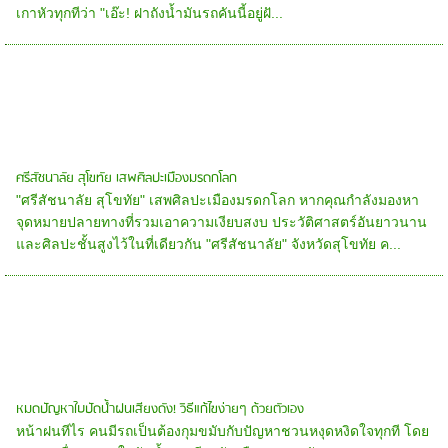
เกาหัวทุกทีว่า "เอ๊ะ! ฝาถังน้ำมันรถคันนี้อยู่ฝั...
ศรีสัชนาลัย สุโขทัย เสพศิลปะเมืองมรดกโลก
"ศรีสัชนาลัย สุโขทัย" เสพศิลปะเมืองมรดกโลก หากคุณกำลังมองหา
จุดหมายปลายทางที่รวมเอาความเงียบสงบ ประวัติศาสตร์อันยาวนาน
และศิลปะชั้นสูงไว้ในที่เดียวกัน "ศรีสัชนาลัย" จังหวัดสุโขทัย ค...
หมดปัญหาใบปัดน้ำฝนเสียงดัง! วิธีแก้ไขง่ายๆ ด้วยตัวเอง
หน้าฝนทีไร คนมีรถเป็นต้องกุมขมับกับปัญหาชวนหงุดหงิดใจทุกที โดย