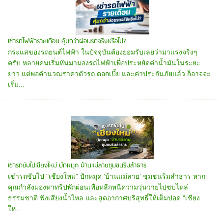
เช่ารถไฟฟ้ารายเดือน คุ้มกว่าผ่อนรถจริงหรือไม่?
กระแสของรถยนต์ไฟฟ้า ในปัจจุบันต้องยอมรับเลยว่ามาแรงจริงๆ
ครับ หลายคนเริ่มหันมามองรถไฟฟ้าเพื่อประหยัดค่าน้ำมันในระยะ
ยาว แต่พอคำนวณราคาตัวรถ ดอกเบี้ย และค่าประกันภัยแล้ว ก็อาจจะ
เริ่ม...
เช่ารถขับไปเชียงใหม่ ปักหมุด บ้านแม่ลายชุมชนริมลำธาร
เช่ารถขับไป "เชียงใหม่" ปักหมุด 'บ้านแม่ลาย' ชุมชนริมลำธาร หาก
คุณกำลังมองหาทริปพักผ่อนเพื่อหลีกหนีความวุ่นวายไปซบไหล่
ธรรมชาติ ฟังเสียงน้ำไหล และสูดอากาศบริสุทธิ์ให้เต็มปอด "เชียง
ให...