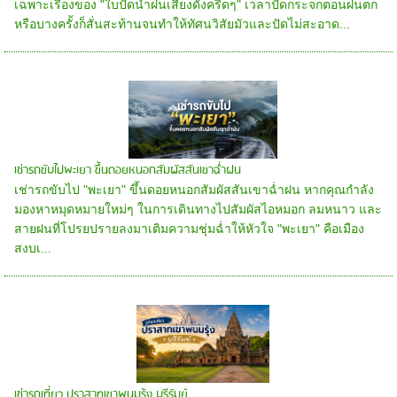
เฉพาะเรื่องของ "ใบปัดน้ำฝนเสียงดังครืดๆ" เวลาปัดกระจกตอนฝนตก
หรือบางครั้งก็สั่นสะท้านจนทำให้ทัศนวิสัยมัวและปัดไม่สะอาด...
เช่ารถขับไปพะเยา ขึ้นดอยหนอกสัมผัสสันเขาฉ่ำฝน
เช่ารถขับไป "พะเยา" ขึ้นดอยหนอกสัมผัสสันเขาฉ่ำฝน หากคุณกำลัง
มองหาหมุดหมายใหม่ๆ ในการเดินทางไปสัมผัสไอหมอก ลมหนาว และ
สายฝนที่โปรยปรายลงมาเติมความชุ่มฉ่ำให้หัวใจ "พะเยา" คือเมือง
สงบเ...
เช่ารถเที่ยว ปราสาทเขาพนมรุ้ง บุรีรัมย์