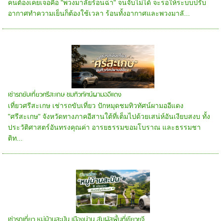
คนต้องเคยเจอคือ "พวงมาลัยร้อนฉ่า" จนจับไม่ได้ จะรอให้ระบบปรับ
อากาศทำความเย็นก็ต้องใช้เวลา ร้อนทั้งอากาศและพวงมาลั...
เช่ารถขับเที่ยวศรีสะเกษ ชมทิวทัศน์ผามออีแดง
เที่ยวศรีสะเกษ เช่ารถขับเที่ยว ปักหมุดชมทิวทัศน์ผามออีแดง
"ศรีสะเกษ" จังหวัดทางภาคอีสานใต้ที่เต็มไปด้วยเสน่ห์อันเงียบสงบ ทั้ง
ประวัติศาสตร์อันทรงคุณค่า อารยธรรมขอมโบราณ และธรรมชา
ติท...
เช่ารถเที่ยว หมู่บ้านสะปัน เมืองน่าน สัมผัสพื้นที่เขียวขจี