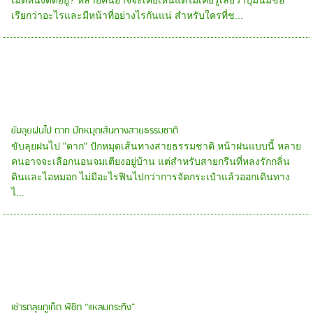
เม็ดหนึ่งติดอยู่? หลายคนอาจจะเคยเห็นแต่ไม่เคยรู้เลยว่าปุ่มนี้มีชื่อ
เรียกว่าอะไรและมีหน้าที่อย่างไรกันแน่ สำหรับใครที่ช...
ขับลุยฝนไป ตาก ปักหมุดเส้นทางสายธรรมชาติ
ขับลุยฝนไป "ตาก" ปักหมุดเส้นทางสายธรรมชาติ หน้าฝนแบบนี้ หลาย
คนอาจจะเลือกนอนจมเตียงอยู่บ้าน แต่สำหรับสายกรีนที่หลงรักกลิ่น
ดินและไอหมอก ไม่มีอะไรฟินไปกว่าการจัดกระเป๋าแล้วออกเดินทาง
ไ...
เช่ารถลุยภูเก็ต พิชิต “แหลมกระทิง”