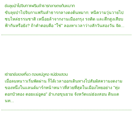
ขับลุยป่าไปจิบกาแฟริมลำธารกลางดงต้นหมาก
ขับลุยป่าไปจิบกาแฟริมลำธารกลางดงต้นหมาก: หนีความวุ่นวายไป
ซบไหล่ธรรมชาติ เหนื่อยล้าจากงานเมืองกรุง รถติด และตึกสูงเสียบ
ฟ้ากันหรือยัง? ถ้าคำตอบคือ "ใช่" ลองหาเวลาว่างสักวันสองวัน จัด...
เช่ารถขับเองเที่ยว ดอยแม่อูคอ แม่ฮ่องสอน
เมื่อลมหนาวเริ่มพัดผ่าน ก็ได้เวลาออกเดินทางไปสัมผัสความงดงาม
ของหนึ่งในแลนด์มาร์กหน้าหนาวที่สวยที่สุดในเมืองไทยอย่าง "ทุ่ง
ดอกบัวตอง ดอยแม่อูคอ" อำเภอขุนยวม จังหวัดแม่ฮ่องสอน ดินแด
นท...