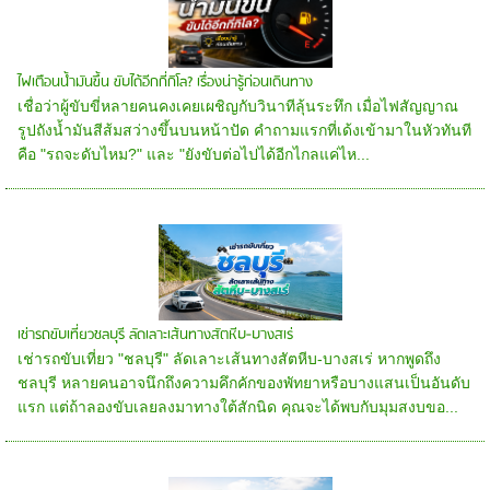
ไฟเตือนน้ำมันขึ้น ขับได้อีกกี่กิโล? เรื่องน่ารู้ก่อนเดินทาง
เชื่อว่าผู้ขับขี่หลายคนคงเคยเผชิญกับวินาทีลุ้นระทึก เมื่อไฟสัญญาณ
รูปถังน้ำมันสีส้มสว่างขึ้นบนหน้าปัด คำถามแรกที่เด้งเข้ามาในหัวทันที
คือ "รถจะดับไหม?" และ "ยังขับต่อไปได้อีกไกลแค่ไห...
เช่ารถขับเที่ยวชลบุรี ลัดเลาะเส้นทางสัตหีบ-บางสเร่
เช่ารถขับเที่ยว "ชลบุรี" ลัดเลาะเส้นทางสัตหีบ-บางสเร่ หากพูดถึง
ชลบุรี หลายคนอาจนึกถึงความคึกคักของพัทยาหรือบางแสนเป็นอันดับ
แรก แต่ถ้าลองขับเลยลงมาทางใต้สักนิด คุณจะได้พบกับมุมสงบขอ...