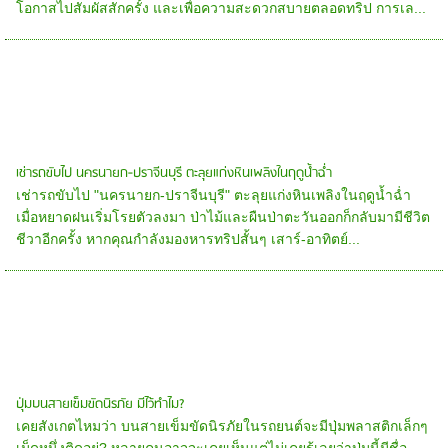
โอกาสไปสัมผัสสักครั้ง และเพื่อความสะดวกสบายตลอดทริป การเล...
เช่ารถขับไป นครนายก-ปราจีนบุรี ตะลุยแก่งหินเพลิงในฤดูน้ำฉ่ำ
เช่ารถขับไป "นครนายก-ปราจีนบุรี" ตะลุยแก่งหินเพลิงในฤดูน้ำฉ่ำ
เมื่อหยาดฝนเริ่มโรยตัวลงมา ป่าไม้และผืนป่าตะวันออกก็กลับมามีชีวิต
ชีวาอีกครั้ง หากคุณกำลังมองหารทริปสั้นๆ เสาร์-อาทิตย์...
ปุ่มบนสายเข็มขัดนิรภัย มีไว้ทำไม?
เคยสังเกตไหมว่า บนสายเข็มขัดนิรภัยในรถยนต์จะมีปุ่มพลาสติกเล็กๆ