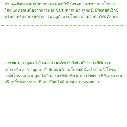
หากพูดถึงจังหวัดภูเก็ต หลายคนคงนึกถึงหาดทรายขาวและน้ำทะเล
ใสๆ แต่นอกเหนือจากการนอนชิลริมหาดแล้ว ภูเก็ตยังมีพิกัดสุดเอ็กซ์
ตรีมสำหรับสายลุยที่รักการผจญภัยและโหยหาภาพวิวทิวทัศน์ที่สวยง...
เช่ารถขับไป กาญจนบุรี ปักหมุด บ้านโบอ่อง นั่งเรือข้ามฝั่งไปชมเจดีย์โบราณ
เช่ารถขับไป "กาญจนบุรี" ปักหมุด 'บ้านโบอ่อง' นั่งเรือข้ามฝั่งไปชม
เจดีย์โบราณ หากคุณกำลังมองหาพิกัดเที่ยวแบบ Unseen ที่ยังคงความ
บริสุทธิ์ของธรรมชาติและเปี่ยมไปด้วยพลังแห่งศรัทธา "กา...