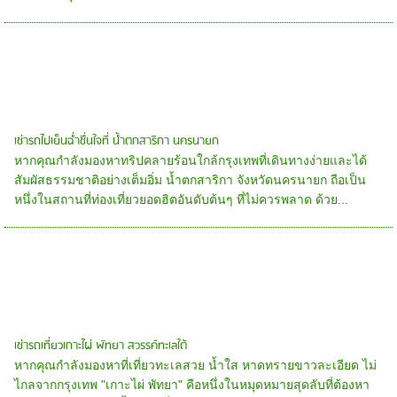
เช่ารถไปเย็นฉ่ำชื่นใจที่ น้ำตกสาริกา นครนายก
หากคุณกำลังมองหาทริปคลายร้อนใกล้กรุงเทพที่เดินทางง่ายและได้
สัมผัสธรรมชาติอย่างเต็มอิ่ม น้ำตกสาริกา จังหวัดนครนายก ถือเป็น
หนึ่งในสถานที่ท่องเที่ยวยอดฮิตอันดับต้นๆ ที่ไม่ควรพลาด ด้วย...
เช่ารถเที่ยวเกาะไผ่ พัทยา สวรรค์ทะเลใต้
หากคุณกำลังมองหาที่เที่ยวทะเลสวย น้ำใส หาดทรายขาวละเอียด ไม่
ไกลจากกรุงเทพ "เกาะไผ่ พัทยา" คือหนึ่งในหมุดหมายสุดลับที่ต้องหา