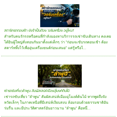
สตาร์ทรถตอนเช้า ยังจำเป็นต้อง วอร์มเครื่อง อยู่ไหม?
สำหรับคนรักรถหรือคนที่กำลังมองหาบริการรถเช่าขับเดินทาง คงเคย
ได้ยินผู้ใหญ่สั่งสอนกันมาตั้งแต่เด็กๆ ว่า "ก่อนจะขับรถตอนเช้า ต้อง
สตาร์ททิ้งไว้เพื่ออุ่นเครื่องยนต์ก่อนเสมอ" แต่รู้หรือไ...
เช่ารถขับเที่ยวลำพูน สัมผัสเสน่ห์เมืองอุโมงค์ต้นไม้
เช่ารถขับเที่ยว "ลำพูน" สัมผัสเสน่ห์เมืองอุโมงค์ต้นไม้ หากพูดถึงจัง
หวัดเล็กๆ ในภาคเหนือที่มีเสน่ห์เงียบสงบ ล้อมรอบด้วยธรรมชาติอัน
ร่มรื่น และมีประวัติศาสตร์อันยาวนาน "ลำพูน" คือหนึ่...