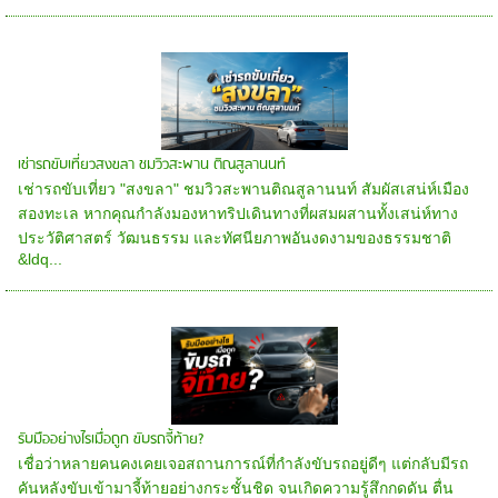
เช่ารถขับเที่ยวสงขลา ชมวิวสะพาน ติณสูลานนท์
เช่ารถขับเที่ยว "สงขลา" ชมวิวสะพานติณสูลานนท์ สัมผัสเสน่ห์เมือง
สองทะเล หากคุณกำลังมองหาทริปเดินทางที่ผสมผสานทั้งเสน่ห์ทาง
ประวัติศาสตร์ วัฒนธรรม และทัศนียภาพอันงดงามของธรรมชาติ
&ldq...
รับมืออย่างไรเมื่อถูก ขับรถจี้ท้าย?
เชื่อว่าหลายคนคงเคยเจอสถานการณ์ที่กำลังขับรถอยู่ดีๆ แต่กลับมีรถ
คันหลังขับเข้ามาจี้ท้ายอย่างกระชั้นชิด จนเกิดความรู้สึกกดดัน ตื่น