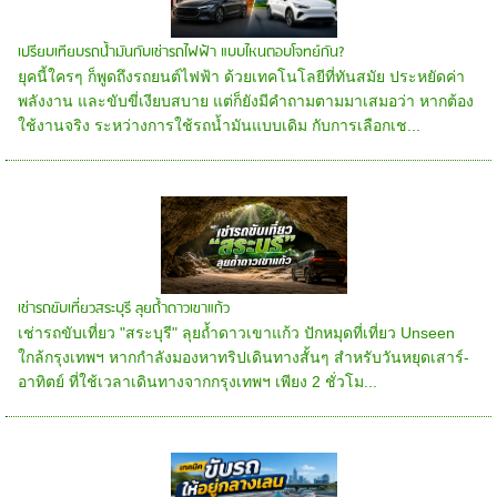
เปรียบเทียบรถน้ำมันกับเช่ารถไฟฟ้า แบบไหนตอบโจทย์กัน?
ยุคนี้ใครๆ ก็พูดถึงรถยนต์ไฟฟ้า ด้วยเทคโนโลยีที่ทันสมัย ประหยัดค่า
พลังงาน และขับขี่เงียบสบาย แต่ก็ยังมีคำถามตามมาเสมอว่า หากต้อง
ใช้งานจริง ระหว่างการใช้รถน้ำมันแบบเดิม กับการเลือกเช...
เช่ารถขับเที่ยวสระบุรี ลุยถ้ำดาวเขาแก้ว
เช่ารถขับเที่ยว "สระบุรี" ลุยถ้ำดาวเขาแก้ว ปักหมุดที่เที่ยว Unseen
ใกล้กรุงเทพฯ หากกำลังมองหาทริปเดินทางสั้นๆ สำหรับวันหยุดเสาร์-
อาทิตย์ ที่ใช้เวลาเดินทางจากกรุงเทพฯ เพียง 2 ชั่วโม...