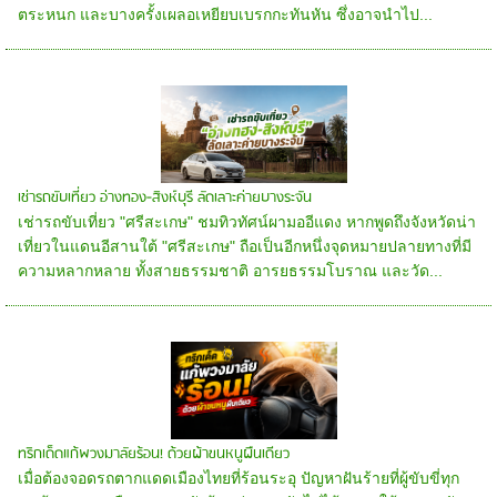
ตระหนก และบางครั้งเผลอเหยียบเบรกกะทันหัน ซึ่งอาจนำไป...
เช่ารถขับเที่ยว อ่างทอง-สิงห์บุรี ลัดเลาะค่ายบางระจัน
เช่ารถขับเที่ยว "ศรีสะเกษ" ชมทิวทัศน์ผามออีแดง หากพูดถึงจังหวัดน่า
เที่ยวในแดนอีสานใต้ "ศรีสะเกษ" ถือเป็นอีกหนึ่งจุดหมายปลายทางที่มี
ความหลากหลาย ทั้งสายธรรมชาติ อารยธรรมโบราณ และวัด...
ทริกเด็ดแก้พวงมาลัยร้อน! ด้วยผ้าขนหนูผืนเดียว
เมื่อต้องจอดรถตากแดดเมืองไทยที่ร้อนระอุ ปัญหาฝันร้ายที่ผู้ขับขี่ทุก