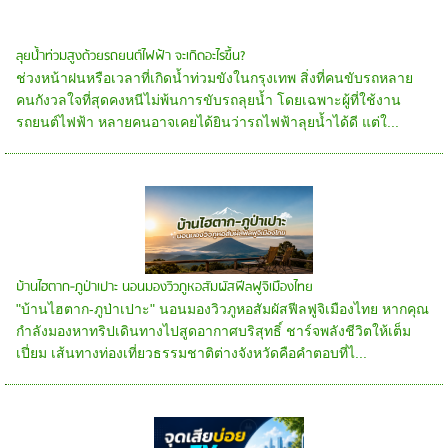
ลุยน้ำท่วมสูงด้วยรถยนต์ไฟฟ้า จะเกิดอะไรขึ้น?
ช่วงหน้าฝนหรือเวลาที่เกิดน้ำท่วมขังในกรุงเทพ สิ่งที่คนขับรถหลาย
คนกังวลใจที่สุดคงหนีไม่พ้นการขับรถลุยน้ำ โดยเฉพาะผู้ที่ใช้งาน
รถยนต์ไฟฟ้า หลายคนอาจเคยได้ยินว่ารถไฟฟ้าลุยน้ำได้ดี แต่ใ...
บ้านไฮตาก-ภูป่าเปาะ นอนมองวิวภูหอสัมผัสฟีลฟูจิเมืองไทย
"บ้านไฮตาก-ภูป่าเปาะ" นอนมองวิวภูหอสัมผัสฟีลฟูจิเมืองไทย หากคุณ
กำลังมองหาทริปเดินทางไปสูดอากาศบริสุทธิ์ ชาร์จพลังชีวิตให้เต็ม
เปี่ยม เส้นทางท่องเที่ยวธรรมชาติต่างจังหวัดคือคำตอบที่ไ...