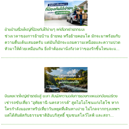
ย้ายบ้านเรื่องใหญ่ที่ป้องกันได้ง่ายๆ แค่เลือกเช่ารถกระบะ
ช่วงเวลาของการย้ายบ้าน ย้ายหอ หรือย้ายคอนโด มักจะมาพร้อมกับ
ความตื่นเต้นเสมอครับ แต่มันก็มักจะแถมความเหนื่อยและความปวด
หัวมาให้ด้วยเหมือนกัน ยิ่งถ้าต้องมานั่งกังวลว่าของรักชิ้นไหนจะแ...
บินลงหาดใหญ่เช่ารถขับสู่ ยะลา สัมผัสความอลังการของทะเลหมอกอัยเยอร์เวง
เช่ารถขับเที่ยว "อุทัยธานี-นครสวรรค์" สูดไอโอโซนแก่งไฮโซ หาก
ใครกำลังมองหาทริปเที่ยววันหยุดที่เดินทางง่าย ไม่ไกลจากกรุงเทพฯ
แต่ได้สัมผัสกับธรรมชาติอันบริสุทธิ์ ชุมชนสโลว์ไลฟ์ และสถา...