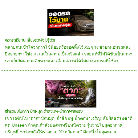
จอดรถไว้นาน เสี่ยงรถพังไม่รู้ตัว!
หลายคนเข้าใจว่าการใช้น้อยหรือจอดทิ้งไว้เฉยๆ จะช่วยถนอมรถและ
ยืดอายุการใช้งาน แต่ในความเป็นจริงแล้ว รถยนต์ที่ไม่ได้ขับเป็นเวลา
นานก็เกิดความเสียหายและเสื่อมสภาพได้ไม่ต่างจากรถที่ใช้งา...
เช่ารถขับไปตาก ปักหมุด ถ้ำสีชมพู-น้ำตกพาเจริญ
เช่ารถขับไป "ตาก" ปักหมุด 'ถ้ำสีชมพู-น้ำตกพาเจริญ' สัมผัสธรรมชาติ
สุด Unseen ถ้าคุณกำลังมองหาทริปหนีความวุ่นวายไปสูดอากาศ
บริสุทธิ์ ชาร์จพลังให้ร่างกาย "จังหวัดตาก" คือหนึ่งในจุดหมาย...