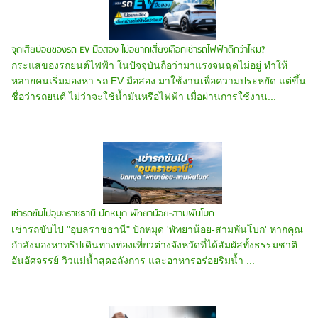
จุดเสียบ่อยของรถ EV มือสอง ไม่อยากเสี่ยงเลือกเช่ารถไฟฟ้าดีกว่าไหม?
กระแสของรถยนต์ไฟฟ้า ในปัจจุบันถือว่ามาแรงจนฉุดไม่อยู่ ทำให้
หลายคนเริ่มมองหา รถ EV มือสอง มาใช้งานเพื่อความประหยัด แต่ขึ้น
ชื่อว่ารถยนต์ ไม่ว่าจะใช้น้ำมันหรือไฟฟ้า เมื่อผ่านการใช้งาน...
เช่ารถขับไปอุบลราชธานี ปักหมุด พัทยาน้อย-สามพันโบก
เช่ารถขับไป "อุบลราชธานี" ปักหมุด 'พัทยาน้อย-สามพันโบก' หากคุณ
กำลังมองหาทริปเดินทางท่องเที่ยวต่างจังหวัดที่ได้สัมผัสทั้งธรรมชาติ
อันอัศจรรย์ วิวแม่น้ำสุดอลังการ และอาหารอร่อยริมน้ำ ...