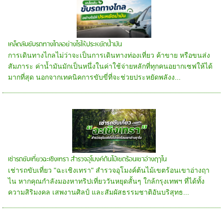
เคล็ดลับขับรถทางไกลอย่างไรให้ประหยัดน้ำมัน
การเดินทางไกลไม่ว่าจะเป็นการเดินทางท่องเที่ยว ค้าขาย หรือขนส่ง
สัมภาระ ค่าน้ำมันมักเป็นหนึ่งในค่าใช้จ่ายหลักที่ทุกคนอยากเซฟให้ได้
มากที่สุด นอกจากเทคนิคการขับขี่ที่จะช่วยประหยัดพลังง...
เช่ารถขับเที่ยวฉะเชิงเทรา สำรวจอุโมงค์ต้นไม้เขตร้อนเขาอ่างฤาไน
เช่ารถขับเที่ยว "ฉะเชิงเทรา" สำรวจอุโมงค์ต้นไม้เขตร้อนเขาอ่างฤา
ไน หากคุณกำลังมองหาทริปเที่ยววันหยุดสั้นๆ ใกล้กรุงเทพฯ ที่ได้ทั้ง
ความสิริมงคล เสพงานศิลป์ และสัมผัสธรรมชาติอันบริสุทธ...