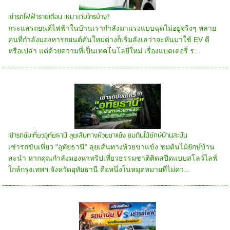
เช่ารถไฟฟ้ารายเดือน เหมาะกับใครบ้าง?
กระแสรถยนต์ไฟฟ้าในบ้านเรากำลังมาแรงแบบฉุดไม่อยู่จริงๆ หลาย
คนที่กำลังมองหารถยนต์คันใหม่ต่างก็เริ่มลังเลว่าจะหันมาใช้ EV ดี
หรือเปล่า แต่ด้วยความที่เป็นเทคโนโลยีใหม่ เรื่องแบตเตอรี่ ร...
เช่ารถขับเที่ยวอุทัยธานี ลุยเส้นทางห้วยขาแข้ง ชมต้นไม้ยักษ์บ้านสะปัน
เช่ารถขับเที่ยว "อุทัยธานี" ลุยเส้นทางห้วยขาแข้ง ชมต้นไม้ยักษ์บ้าน
สะนำ หากคุณกำลังมองหาทริปเที่ยวธรรมชาติติดสปีดแบบสโลว์ไลฟ์
ใกล้กรุงเทพฯ จังหวัดอุทัยธานี คือหนึ่งในหมุดหมายที่ไม่คว...