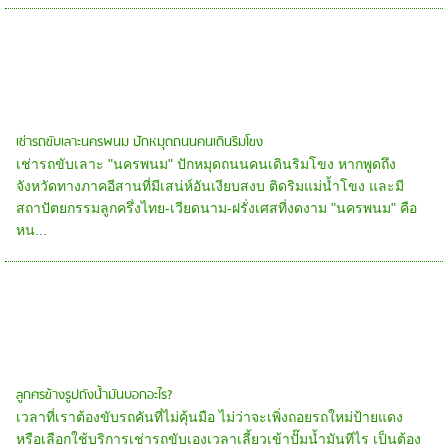
เช่ารถขับเลาะนครพนม ปักหมุดถนนคนเดินริมโขง
เช่ารถขับเลาะ "นครพนม" ปักหมุดถนนคนเดินริมโขง หากพูดถึง
จังหวัดทางภาคอีสานที่มีเสน่ห์อันเงียบสงบ ติดริมแม่น้ำโขง และมี
สถาปัตยกรรมลูกครึ่งไทย-เวียดนาม-ฝรั่งเศสที่งดงาม "นครพนม" คือ
หน...
ลูกศรข้างรูปถังน้ำมันบอกอะไร?
เวลาที่เราต้องขับรถคันที่ไม่คุ้นมือ ไม่ว่าจะเพิ่งถอยรถใหม่ป้ายแดง
หรือเลือกใช้บริการเช่ารถขับเองเวลาเลี้ยวเข้าปั๊มน้ำมันทีไร เป็นต้อง