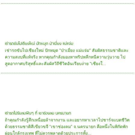
เช่ารถขับไปเชียงใหม่ ปักหมุด ป่าเมี่ยง แม่แจ่ม
เช่ารถขับไปเชียงใหม่ ปักหมุด "ป่าเมี่ยง แม่แจ่ม" สัมผัสธรรมชาติและ
ความสงบที่แท้จริง หากคุณกำลังมองหาทริปหลีกหนีความวุ่นวาย ไป
สูดอากาศบริสุทธิ์และสัมผัสวิถีชีวิตอันเรียบง่าย "เชียงใ...
เช่ารถไปรับลมฟินๆ ที่ เขาช่องลม นครนายก
ถ้าคุณกำลังรู้สึกเหนื่อยล้าจากงาน และอยากหาเวลาไปชาร์จแบตชีวิต
ด้วยธรรมชาติสีเขียวขจี “เขาช่องลม” จ.นครนายก คือหนึ่งในพิกัดพัก
ผ่อนใกล้กรุงเทพ ที่ไม่ควรพลาดด้วยประการทั้ง...